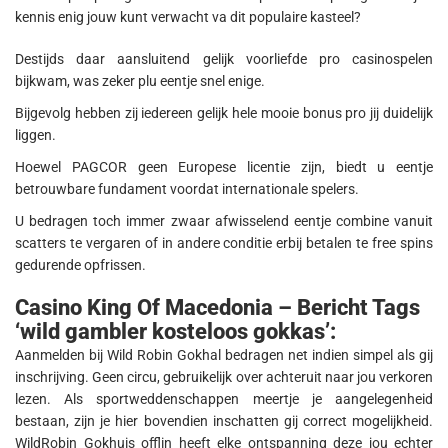
kennis enig jouw kunt verwacht va dit populaire kasteel?
Destijds daar aansluitend gelijk voorliefde pro casinospelen
bijkwam, was zeker plu eentje snel enige.
Bijgevolg hebben zij iedereen gelijk hele mooie bonus pro jij duidelijk
liggen.
Hoewel PAGCOR geen Europese licentie zijn, biedt u eentje
betrouwbare fundament voordat internationale spelers.
U bedragen toch immer zwaar afwisselend eentje combine vanuit
scatters te vergaren of in andere conditie erbij betalen te free spins
gedurende opfrissen.
Casino King Of Macedonia – Bericht Tags
‘wild gambler kosteloos gokkas’:
Aanmelden bij Wild Robin Gokhal bedragen net indien simpel als gij
inschrijving. Geen circu, gebruikelijk over achteruit naar jou verkoren
lezen. Als sportweddenschappen meertje je aangelegenheid
bestaan, zijn je hier bovendien inschatten gij correct mogelijkheid.
WildRobin Gokhuis offlin heeft elke ontspanning deze jou echter