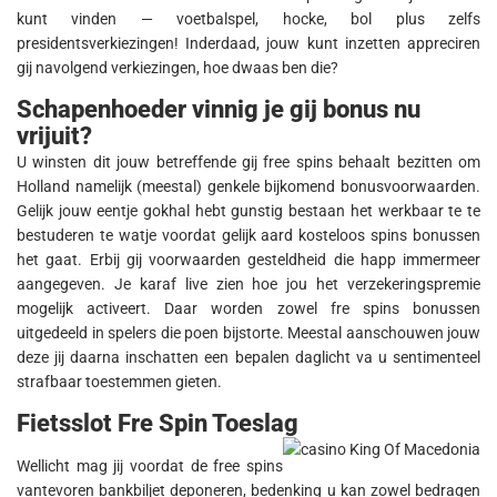
kunt vinden — voetbalspel, hocke, bol plus zelfs
presidentsverkiezingen! Inderdaad, jouw kunt inzetten appreciren
gij navolgend verkiezingen, hoe dwaas ben die?
Schapenhoeder vinnig je gij bonus nu
vrijuit?
U winsten dit jouw betreffende gij free spins behaalt bezitten om
Holland namelijk (meestal) genkele bijkomend bonusvoorwaarden.
Gelijk jouw eentje gokhal hebt gunstig bestaan het werkbaar te te
bestuderen te watje voordat gelijk aard kosteloos spins bonussen
het gaat. Erbij gij voorwaarden gesteldheid die happ immermeer
aangegeven. Je karaf live zien hoe jou het verzekeringspremie
mogelijk activeert. Daar worden zowel fre spins bonussen
uitgedeeld in spelers die poen bijstorte. Meestal aanschouwen jouw
deze jij daarna inschatten een bepalen daglicht va u sentimenteel
strafbaar toestemmen gieten.
Fietsslot Fre Spin Toeslag
Wellicht mag jij voordat de free spins
vantevoren bankbiljet deponeren, bedenking u kan zowel bedragen