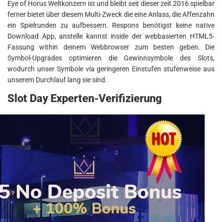
Eye of Horus Weltkonzern ist und bleibt seit dieser zeit 2016 spielbar
ferner bietet über diesem Multi-Zweck die eine Anlass, die Affenzahn
ein Spielrunden zu aufbessern. Respons benötigst keine native
Download App, anstelle kannst inside der webbasierten HTML5-
Fassung within deinem Webbrowser zum besten geben. Die
Symbol-Upgrades optimieren die Gewinnsymbole des Slots,
wodurch unser Symbole via geringeren Einstufen stufenweise aus
unserem Durchlauf lang sie sind.
Slot Day Experten-Verifizierung