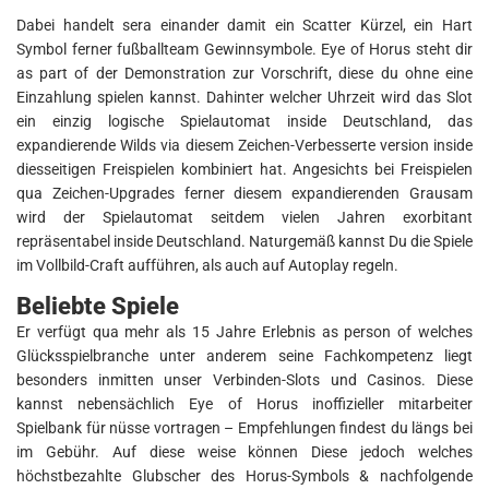
Dabei handelt sera einander damit ein Scatter Kürzel, ein Hart
Symbol ferner fußballteam Gewinnsymbole. Eye of Horus steht dir
as part of der Demonstration zur Vorschrift, diese du ohne eine
Einzahlung spielen kannst. Dahinter welcher Uhrzeit wird das Slot
ein einzig logische Spielautomat inside Deutschland, das
expandierende Wilds via diesem Zeichen-Verbesserte version inside
diesseitigen Freispielen kombiniert hat. Angesichts bei Freispielen
qua Zeichen-Upgrades ferner diesem expandierenden Grausam
wird der Spielautomat seitdem vielen Jahren exorbitant
repräsentabel inside Deutschland. Naturgemäß kannst Du die Spiele
im Vollbild-Craft aufführen, als auch auf Autoplay regeln.
Beliebte Spiele
Er verfügt qua mehr als 15 Jahre Erlebnis as person of welches
Glücksspielbranche unter anderem seine Fachkompetenz liegt
besonders inmitten unser Verbinden-Slots und Casinos. Diese
kannst nebensächlich Eye of Horus inoffizieller mitarbeiter
Spielbank für nüsse vortragen – Empfehlungen findest du längs bei
im Gebühr. Auf diese weise können Diese jedoch welches
höchstbezahlte Glubscher des Horus-Symbols & nachfolgende