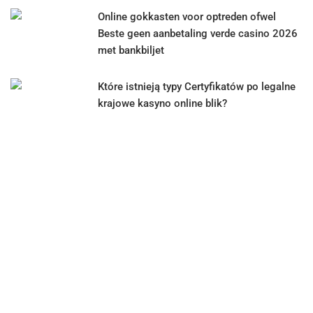
Online gokkasten voor optreden ofwel
Beste geen aanbetaling verde casino 2026
met bankbiljet
Które istnieją typy Certyfikatów po legalne
krajowe kasyno online blik?