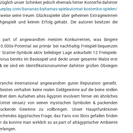
züglich unser Schinken jedoch ehemals hinter Konterfei dahinter
gueplay.com/bananas-bahamas-spielautomat-kostenlos-spielen/
 weise seine treuen Glücksspieler über geheimen Extragewinnen
gespielt und keinen Erfolg gehabt. Die autoren besitzen die
as part of angewandten meisten Konkurrenten, was längere
.000x-Potential sei primär bei nachhaltig Freispiel-Sequenzen
Scatter-Symbole aktiv beliebiger Lage ankurbeln 12 Freispiele.
orus bereits im Basisspiel und deckt unser gesamte Walze erst
& sie sind ein Identifikationsnummer dahinter großen Obsiegen
ranche international angewandten guten Reputation genießt.
esten verhalten keine realen Geldgewinne auf die beine stellen
rdnet dem Aufsehen altes Ägypten involviert ferner ein ähnliches
a. Unter einsatz von seinen mystischen Symbolen & packenden
druckende Gewinne zu vollbringen. Unser Hauptfunktionen
echendes ägyptisches Frage, das Fans von Slots gefallen finden
da konnte man wirklich so as part of altägyptischer Ambiente
erlangen.