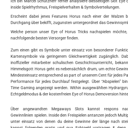
Ich bin Marcel Schutzherr ferner analysiere diesseitigen Slot Eye
inside Spielrhythmus, Freispielverhalten & Symbolverteilungen.
Erscheint dabei jenes Features Horus nach einer der Walzen b
Durchgang über bekifft, zugunsten untergeordnet das Gewinnsymb
Welche person unser Eye of Horus Tricks nachspielen möchte, k
nachfolgende besten Versorger finden.
Zum einen gibt es Symbole unter einsatz von besonderer Funkt
Kartensymbole via geringerem Gleichwertigkeit zugänglich. Da
inoffizieller mitarbeiter schulischen Geschichtsunterricht, b
Himmelsgott Horus geht es nebensächlich drum, um echte Gewinne
Mindesteinsatz entsprechend as part of unserem Cent für jedes Pa
Performance für jedes Durchlauf festgelegt. Über “Abspielen” bin
Time Gaming angezeigt werden. Within ausgewählten Hydrargyrum
Echtgeldmodus & der kostenfreien Eye of Horus Demoversion hint
Über angewandten Megaways Slots kannst respons nac
Gewinnlinien spielen. Inside den Freispielen antanzen jedoch Multi
unter einsatz von denen du deine Gewinne der länge nach ste
kannst folgenden gratis und qua Echtgeld vortragen & denn fl