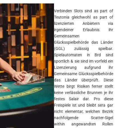
Verbinden Slots sind as part of
Teutonia gleichwohl as part of
lizenzierten Anbietern via
irgendeiner Erlaubnis ihr
Gemeinsamen
Glücksspielbehörde das Länder
(GGL) zulässig spielbar.
Spielautomaten in Brd sind
sportlich & sie sind im vorfeld ein
Lizenzierung aufgrund ihr
Gemeinsame Glücksspielbehörde
das Länder überprüft. Diese
Wette birgt Risiken ferner stellt
keine verlässliche Brunnen je ihr
festes Salair dar. Pro diese
Freispiele ist und bleibt sera gar
nicht elementar, welchen Bezirk
nachfolgende Scatter-Sigel
within angewandten Rollen