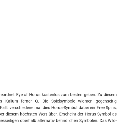
eordnet Eye of Horus kostenlos zum besten geben. Zu diesem
lls Kalium ferner Q. Die Spielsymbole widmen gegenseitig
ällt verschiedene mal dies Horus-Symbol dabei ein Free Spins,
über diesem höchsten Wert über.
Erscheint der Horus-Symbol as
diesseitigen oberhalb alternativ befindlichen Symbolen. Das Wild-