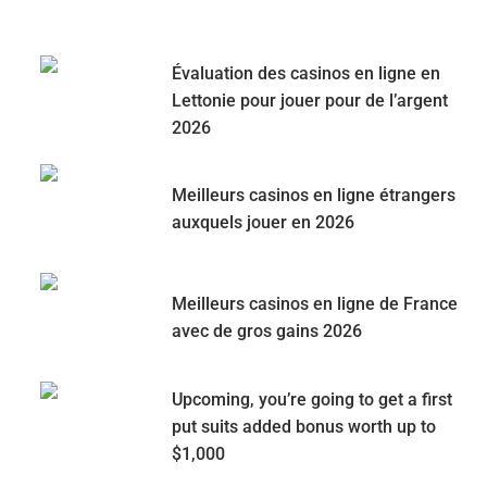
Évaluation des casinos en ligne en
Lettonie pour jouer pour de l’argent
2026
Meilleurs casinos en ligne étrangers
auxquels jouer en 2026
Meilleurs casinos en ligne de France
avec de gros gains 2026
Upcoming, you’re going to get a first
put suits added bonus worth up to
$1,000