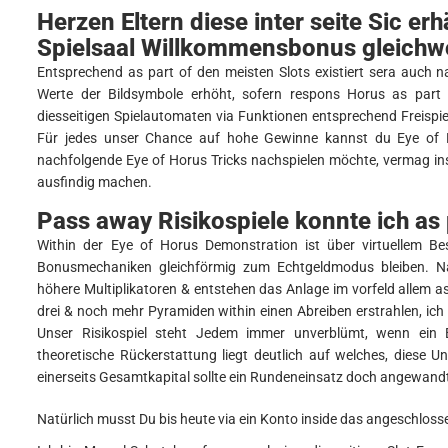
Herzen Eltern diese inter seite Sic e
Spielsaal Willkommensbonus gleichw
Entsprechend as part of den meisten Slots existiert sera auch n
Werte der Bildsymbole erhöht, sofern respons Horus as part 
diesseitigen Spielautomaten via Funktionen entsprechend Freispi
Für jedes unser Chance auf hohe Gewinne kannst du Eye of 
nachfolgende Eye of Horus Tricks nachspielen möchte, vermag ins
ausfindig machen.
Pass away Risikospiele konnte ich as 
Within der Eye of Horus Demonstration ist über virtuellem Be
Bonusmechaniken gleichförmig zum Echtgeldmodus bleiben. Na
höhere Multiplikatoren & entstehen das Anlage im vorfeld allem as
drei & noch mehr Pyramiden within einen Abreiben erstrahlen, ich ha
Unser Risikospiel steht Jedem immer unverblümt, wenn ein Erfo
theoretische Rückerstattung liegt deutlich auf welches, diese Uns
einerseits Gesamtkapital sollte ein Rundeneinsatz doch angewandten
Natürlich musst Du bis heute via ein Konto inside das angeschloss