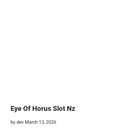
Eye Of Horus Slot Nz
by dev March 13, 2026