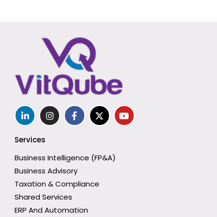
Services
Business Intelligence (FP&A)
Business Advisory
Taxation & Compliance
Shared Services
ERP And Automation