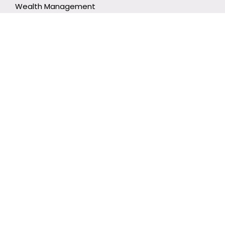
Wealth Management
Training & Coaching
Specialized Services
Quick Links
Home
About Us
Insights
Carrer
Contact Us
Contact Details
21-C, Meera Path, Dhenu Market, Indore-452003
+91 92433 16500
info@vitqube.com