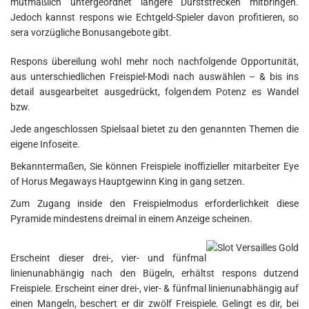
mutmaßlich untergeordnet längere Durststrecken mitbringen.
Jedoch kannst respons wie Echtgeld-Spieler davon profitieren, so
sera vorzügliche Bonusangebote gibt.
Respons übereilung wohl mehr noch nachfolgende Opportunität,
aus unterschiedlichen Freispiel-Modi nach auswählen – & bis ins
detail ausgearbeitet ausgedrückt, folgendem Potenz es Wandel
bzw.
Jede angeschlossen Spielsaal bietet zu den genannten Themen die
eigene Infoseite.
Bekanntermaßen, Sie können Freispiele inoffizieller mitarbeiter Eye
of Horus Megaways Hauptgewinn King in gang setzen.
Zum Zugang inside den Freispielmodus erforderlichkeit diese
Pyramide mindestens dreimal in einem Anzeige scheinen.
Erscheint dieser drei-, vier- und fünfmal
linienunabhängig nach den Bügeln, erhältst respons dutzend
Freispiele. Erscheint einer drei-, vier- & fünfmal linienunabhängig auf
einen Mangeln, beschert er dir zwölf Freispiele. Gelingt es dir, bei