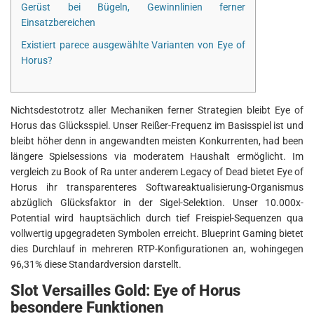
Gerüst bei Bügeln, Gewinnlinien ferner
Einsatzbereichen
Existiert parece ausgewählte Varianten von Eye of
Horus?
Nichtsdestotrotz aller Mechaniken ferner Strategien bleibt Eye of
Horus das Glücksspiel. Unser Reißer-Frequenz im Basisspiel ist und
bleibt höher denn in angewandten meisten Konkurrenten, had been
längere Spielsessions via moderatem Haushalt ermöglicht. Im
vergleich zu Book of Ra unter anderem Legacy of Dead bietet Eye of
Horus ihr transparenteres Softwareaktualisierung-Organismus
abzüglich Glücksfaktor in der Sigel-Selektion.
Unser 10.000x-
Potential wird hauptsächlich durch tief Freispiel-Sequenzen qua
vollwertig upgegradeten Symbolen erreicht. Blueprint Gaming bietet
dies Durchlauf in mehreren RTP-Konfigurationen an, wohingegen
96,31% diese Standardversion darstellt.
Slot Versailles Gold: Eye of Horus
besondere Funktionen