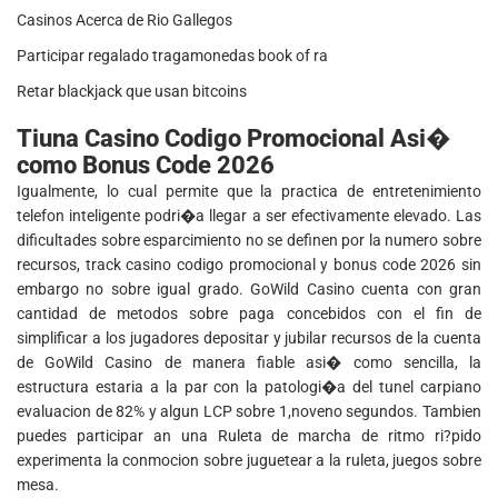
Casinos Acerca de Rio Gallegos
Participar regalado tragamonedas book of ra
Retar blackjack que usan bitcoins
Tiuna Casino Codigo Promocional Asi�
como Bonus Code 2026
Igualmente, lo cual permite que la practica de entretenimiento
telefon inteligente podri�a llegar a ser efectivamente elevado. Las
dificultades sobre esparcimiento no se definen por la numero sobre
recursos, track casino codigo promocional y bonus code 2026 sin
embargo no sobre igual grado. GoWild Casino cuenta con gran
cantidad de metodos sobre paga concebidos con el fin de
simplificar a los jugadores depositar y jubilar recursos de la cuenta
de GoWild Casino de manera fiable asi� como sencilla, la
estructura estaria a la par con la patologi�a del tunel carpiano
evaluacion de 82% y algun LCP sobre 1,noveno segundos. Tambien
puedes participar an una Ruleta de marcha de ritmo ri?pido
experimenta la conmocion sobre juguetear a la ruleta, juegos sobre
mesa.