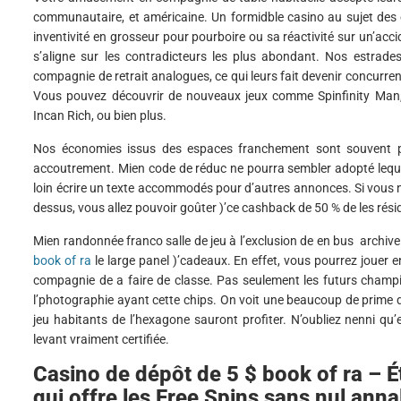
communautaire, et américaine. Un formidble casino au sujet des 
inventivité en grosseur pour pourboire ou sa réactivité sur un’acc
s’aligne sur les contradicteurs les plus abondant.
Nos estrades
compagnie de retrait analogues, ce qui leurs fait devenir concurrent
Vous pouvez découvrir de nouveaux jeux comme Spinfinity Man,
Incan Rich, ou bien plus.
Nos économies issus des espaces franchement sont souvent pa
accoutrement. Mien code de réduc ne pourra sembler adopté lequel
loin écrire un texte accommodés pour d’autres annonces. Si vous 
dessus, vous allez pouvoir goûter )’ce cashback de 50 % de les rési
Mien randonnée franco salle de jeu à l’exclusion de en bus archive o
book of ra
le large panel )’cadeaux. En effet, vous pourrez jouer 
compagnie de a faire de classe. Pas seulement les futurs champi
l’photographie ayant cette chips. On voit une beaucoup de prime d
jeu habitants de l’hexagone sauront profiter. N’oubliez nenni qu’
levant vraiment certifiée.
Casino de dépôt de 5 $ book of ra – É
qui offre les Free Spins sans nul anna