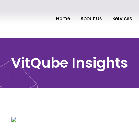
Home
About Us
Services
VitQube Insights