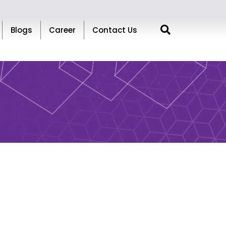
Blogs
Career
Contact Us