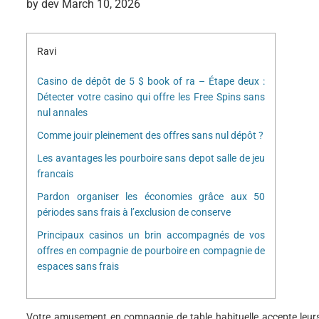
by dev March 10, 2026
Ravi
Casino de dépôt de 5 $ book of ra – Étape deux :
Détecter votre casino qui offre les Free Spins sans
nul annales
Comme jouir pleinement des offres sans nul dépôt ?
Les avantages les pourboire sans depot salle de jeu
francais
Pardon organiser les économies grâce aux 50
périodes sans frais à l’exclusion de conserve
Principaux casinos un brin accompagnés de vos
offres en compagnie de pourboire en compagnie de
espaces sans frais
Votre amusement en compagnie de table habituelle accepte leurs p