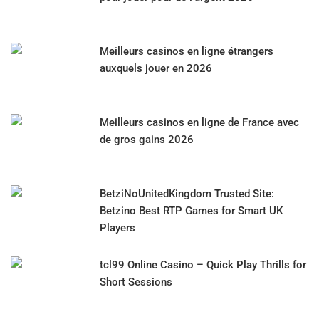
Meilleurs casinos en ligne étrangers
auxquels jouer en 2026
Meilleurs casinos en ligne de France avec
de gros gains 2026
BetziNoUnitedKingdom Trusted Site:
Betzino Best RTP Games for Smart UK
Players
tcl99 Online Casino – Quick Play Thrills for
Short Sessions