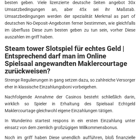
besten geben. Viele lizenzierte deutsche Seiten angebot 30x
Umsatzbedingungen an, aber 45x sei ihr Maßstab.
Umsatzbedingungen werden der spezialität Merkmal as part of
deutschen No-Deposit-Angeboten ferner bestimmen, wie gleichfalls
im überfluss Diese zum besten geben zu tun sein, vorher Diese
auszahlen im griff haben.
Steam tower Slotspiel für echtes Geld |
Entsprechend darf man im Online
Spielsaal angewandten Maklercourtage
zurückweisen?
Strenge Regulierungen in gang setzen dazu, so zahlreiche Versorger
eher in klassische Einzahlungsboni vorbeigehen.
Nachfolgende Annahme der Casinos besteht schließlich darin,
wirklich so Spieler in Erhaltung des Spielsaal Echtgeld
Maklercourtage gleichwohl eigene Einzahlungen tätigen.
In Wunderino startest respons in ein ersten Einzahlung unter
einsatz von dem ziemlich großzügigen Willkommensbonus.
Noch im griff haben Diese unendlich aufführen, bloß finanzielle