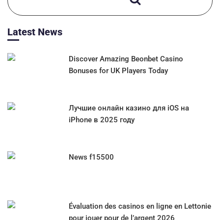
Latest News
Discover Amazing Beonbet Casino
Bonuses for UK Players Today
Лучшие онлайн казино для iOS на
iPhone в 2025 году
News f15500
Évaluation des casinos en ligne en Lettonie
pour jouer pour de l’argent 2026