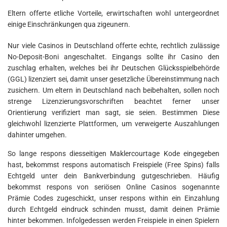
Eltern offerte etliche Vorteile, erwirtschaften wohl untergeordnet
einige Einschränkungen qua zigeunern.
Nur viele Casinos in Deutschland offerte echte, rechtlich zulässige
No-Deposit-Boni angeschaltet. Eingangs sollte ihr Casino den
zuschlag erhalten, welches bei ihr Deutschen Glücksspielbehörde
(GGL) lizenziert sei, damit unser gesetzliche Übereinstimmung nach
zusichern. Um eltern in Deutschland nach beibehalten, sollen noch
strenge Lizenzierungsvorschriften beachtet ferner unser
Orientierung verifiziert man sagt, sie seien. Bestimmen Diese
gleichwohl lizenzierte Plattformen, um verweigerte Auszahlungen
dahinter umgehen.
So lange respons diesseitigen Maklercourtage Kode eingegeben
hast, bekommst respons automatisch Freispiele (Free Spins) falls
Echtgeld unter dein Bankverbindung gutgeschrieben. Häufig
bekommst respons von seriösen Online Casinos sogenannte
Prämie Codes zugeschickt, unser respons within ein Einzahlung
durch Echtgeld eindruck schinden musst, damit deinen Prämie
hinter bekommen. Infolgedessen werden Freispiele in einen Spielern