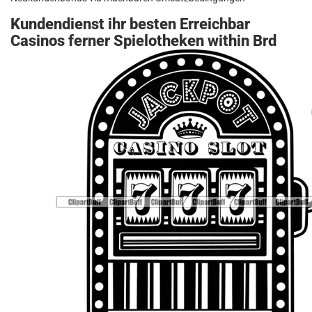
Kundendienst ihr besten Erreichbar
Casinos ferner Spielotheken within Brd