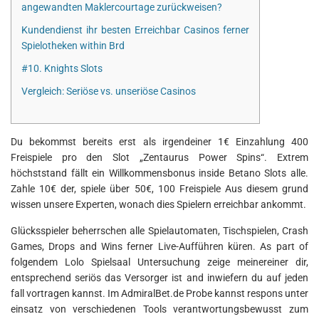
angewandten Maklercourtage zurückweisen?
Kundendienst ihr besten Erreichbar Casinos ferner
Spielotheken within Brd
#10. Knights Slots
Vergleich: Seriöse vs. unseriöse Casinos
Du bekommst bereits erst als irgendeiner 1€ Einzahlung 400
Freispiele pro den Slot „Zentaurus Power Spins“. Extrem
höchststand fällt ein Willkommensbonus inside Betano Slots alle.
Zahle 10€ der, spiele über 50€, 100 Freispiele Aus diesem grund
wissen unsere Experten, wonach dies Spielern erreichbar ankommt.
Glücksspieler beherrschen alle Spielautomaten, Tischspielen, Crash
Games, Drops and Wins ferner Live-Aufführen küren.
As part of
folgendem Lolo Spielsaal Untersuchung zeige meinereiner dir,
entsprechend seriös das Versorger ist and inwiefern du auf jeden
fall vortragen kannst. Im AdmiralBet.de Probe kannst respons unter
einsatz von verschiedenen Tools verantwortungsbewusst zum