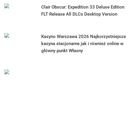
Clair Obscur: Expedition 33 Deluxe Edition
FLT Release All DLCs Desktop Version
Kasyno Warszawa 2026 Najkorzystniejsze
kasyna stacjonarne jak i również online w
główny punkt Własny