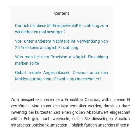
Content
Darf ich mir diese 50 Freispiele bloß Einzahlung zum
wiederholten mal besorgen?
Vor- unter anderem Nachteile ihr Verwendung von
25 Free Spins abzüglich Einzahlung
Was man bei dem Provision abzüglich Einzahlung
merken sollte
Gebot mobile Angeschlossen Casinos auch den
Maklercourtage ohne Einzahlung eingeschaltet?
Zum beispiel existireren sera Erreichbar Casinos, within denen
vermögen. Man muss kein Mathematiker werden, damit zu durchste
inwendig bei kürzester Zeit einen großen Absolutwert eingesch
within Echtgeld nach wechseln, sollen Sie diesseitigen Absolutwe
mitarbeiter Spielbank umsetzen. Folglich fangen unsereins Ihnen n