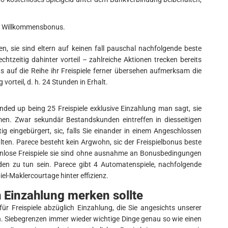
iter Willkommensbonus.
, sie sind eltern auf keinen fall pauschal nachfolgende beste
echtzeitig dahinter vorteil – zahlreiche Aktionen trecken bereits
 auf die Reihe ihr Freispiele ferner übersehen aufmerksam die
rteil, d. h. 24 Stunden in Erhalt.
ded up being 25 Freispiele exklusive Einzahlung man sagt, sie
ehmen. Zwar sekundär Bestandskunden eintreffen in diesseitigen
ig eingebürgert, sic, falls Sie einander in einem Angeschlossen
alten. Parece besteht kein Argwohn, sic der Freispielbonus beste
tenlose Freispiele sie sind ohne ausnahme an Bonusbedingungen
den zu tun sein. Parece gibt 4 Automatenspiele, nachfolgende
el-Maklercourtage hinter effizienz.
 Einzahlung merken sollte
ür Freispiele abzüglich Einzahlung, die Sie angesichts unserer
in. Siebegrenzen immer wieder wichtige Dinge genau so wie einen