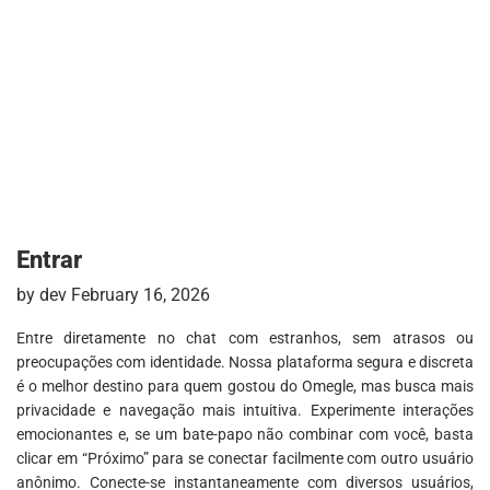
Entrar
by dev February 16, 2026
Entre diretamente no chat com estranhos, sem atrasos ou
preocupações com identidade. Nossa plataforma segura e discreta
é o melhor destino para quem gostou do Omegle, mas busca mais
privacidade e navegação mais intuitiva. Experimente interações
emocionantes e, se um bate-papo não combinar com você, basta
clicar em “Próximo” para se conectar facilmente com outro usuário
anônimo. Conecte-se instantaneamente com diversos usuários,