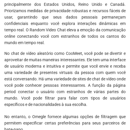
principalmente dos Estados Unidos, Reino Unido e Canadá.
Priorizamos medidas de privacidade robustas e recursos fáceis de
usar, garantindo que seus dados pessoais permaneçam
confidenciais enquanto você explora interações dinâmicas em
tempo real. O Random Video Chat eleva a emoção da comunicação
online conectando você com estranhos de todos os cantos do
mundo em tempo real.
No chat de vídeo aleatório como CooMeet, você pode se divertir e
aproveitar de muitas maneiras interessantes. Ele tem uma interface
de usuário moderna e intuitiva e permite que você envie e receba
uma variedade de presentes virtuais da pessoa com quem você
está conversando. Há uma variedade de sites de chat de vídeo onde
você pode conhecer pessoas interessantes. A função da página
period conectar o usuário com estranhos de várias partes do
mundo. Você pode filtrar para falar com tipos de usuários
específicos e de nacionalidades à sua escolha.
No entanto, o Omegle fornece algumas opções de filtragem que
permitem especificar certas preferências para seus parceiros de
bate-papo.