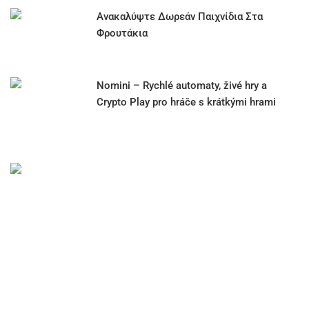
Ανακαλύψτε Δωρεάν Παιχνίδια Στα
Φρουτάκια
Nomini – Rychlé automaty, živé hry a
Crypto Play pro hráče s krátkými hrami