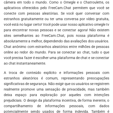
câmera em todo o mundo. Como o Omegle e o Chatroulette, os
aplicativos oferecidos pelo FreeCam.Chat permitem que você se
conecte com pessoas aleatórias. Se você quer conversar com
estranhos gratuitamente ou ter uma conversa por vídeo gratuita,
você está no lugar certo! Você pode usar nosso aplicativo omegle tv
para encontrar novas pessoas e se conectar agora! Não existem
sites semelhantes ao FreeCam.Chat, pois nossa plataforma é
absolutamente a melhor, dependendo das avaliações dos usuários.
Chat anônimo com estranhos aleatórios entre milhões de pessoas
online ao redor do mundo. Para se conectar ao chat, tudo o que
você precisa fazer é escolher uma plataforma de chat e se conectar
ao chat instantaneamente.
A troca de conteúdo explícito e informações pessoais com
estranhos aleatórios é comum, representando preocupações
significativas de segurança. Não exigir que os usuários se registrem
realmente promove uma sensação de privacidade, mas também
deixa espaço para exploração por aqueles com intenções
prejudiciais. O design da plataforma incentiva, de forma inerente, o
compartilhamento de informações pessoais, com dados
potencialmente sendo usados de forma indevida. Também é