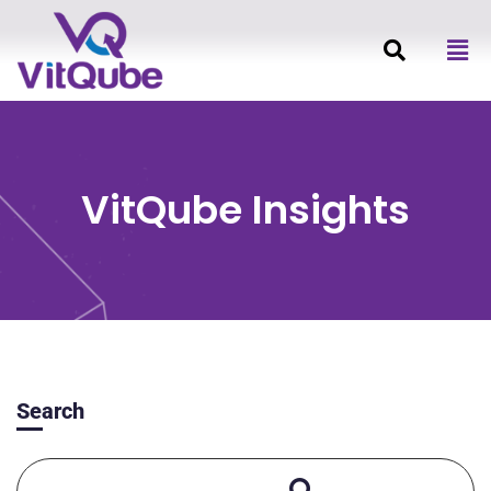
VitQube Insights
Search