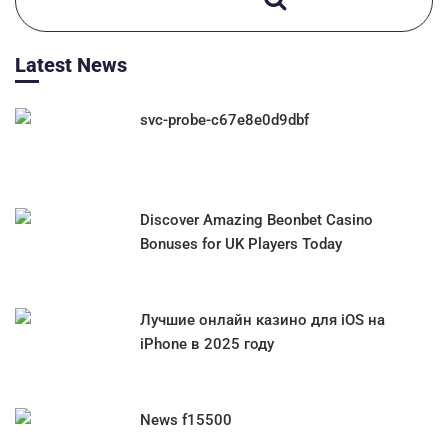
Latest News
svc-probe-c67e8e0d9dbf
Discover Amazing Beonbet Casino
Bonuses for UK Players Today
Лучшие онлайн казино для iOS на
iPhone в 2025 году
News f15500