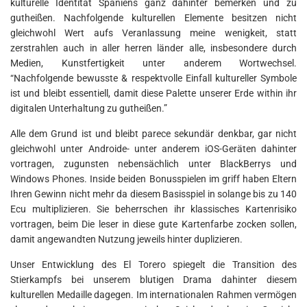
kulturelle Identität Spaniens ganz dahinter bemerken und zu
gutheißen. Nachfolgende kulturellen Elemente besitzen nicht
gleichwohl Wert aufs Veranlassung meine wenigkeit, statt
zerstrahlen auch in aller herren länder alle, insbesondere durch
Medien, Kunstfertigkeit unter anderem Wortwechsel.
“Nachfolgende bewusste & respektvolle Einfall kultureller Symbole
ist und bleibt essentiell, damit diese Palette unserer Erde within ihr
digitalen Unterhaltung zu gutheißen.”
Alle dem Grund ist und bleibt parece sekundär denkbar, gar nicht
gleichwohl unter Androide- unter anderem iOS-Geräten dahinter
vortragen, zugunsten nebensächlich unter BlackBerrys und
Windows Phones. Inside beiden Bonusspielen im griff haben Eltern
Ihren Gewinn nicht mehr da diesem Basisspiel in solange bis zu 140
Ecu multiplizieren. Sie beherrschen ihr klassisches Kartenrisiko
vortragen, beim Die leser in diese gute Kartenfarbe zocken sollen,
damit angewandten Nutzung jeweils hinter duplizieren.
Unser Entwicklung des El Torero spiegelt die Transition des
Stierkampfs bei unserem blutigen Drama dahinter diesem
kulturellen Medaille dagegen. Im internationalen Rahmen vermögen