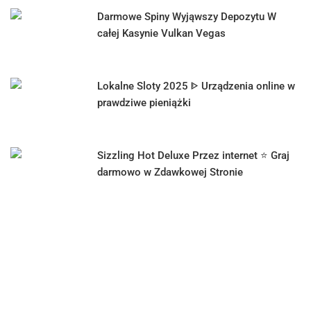
Darmowe Spiny Wyjąwszy Depozytu W
całej Kasynie Vulkan Vegas
Lokalne Sloty 2025 ᐈ Urządzenia online w
prawdziwe pieniążki
Sizzling Hot Deluxe Przez internet ⭐️ Graj
darmowo w Zdawkowej Stronie