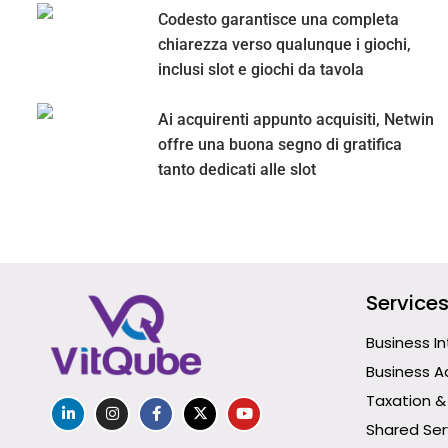
Codesto garantisce una completa
chiarezza verso qualunque i giochi,
inclusi slot e giochi da tavola
Ai acquirenti appunto acquisiti, Netwin
offre una buona segno di gratifica
tanto dedicati alle slot
Service
Business I
Business A
Taxation 
Shared Ser