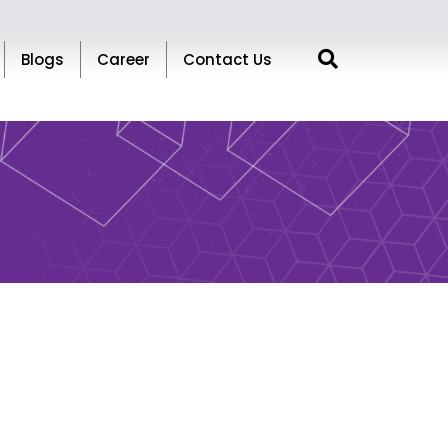
Blogs
Career
Contact Us