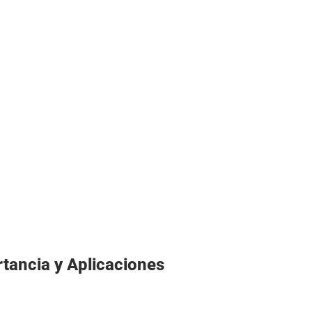
tancia y Aplicaciones