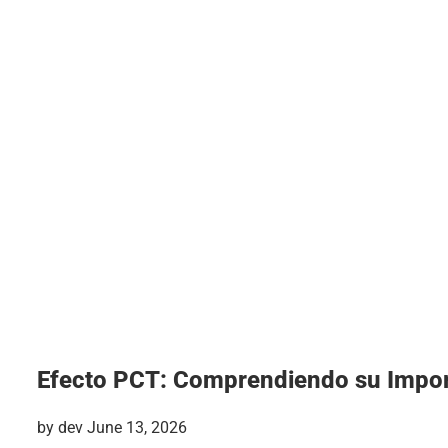
Efecto PCT: Comprendiendo su Impor
by dev June 13, 2026