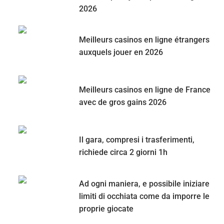
2026
Meilleurs casinos en ligne étrangers
auxquels jouer en 2026
Meilleurs casinos en ligne de France
avec de gros gains 2026
Il gara, compresi i trasferimenti,
richiede circa 2 giorni 1h
Ad ogni maniera, e possibile iniziare
limiti di occhiata come da imporre le
proprie giocate