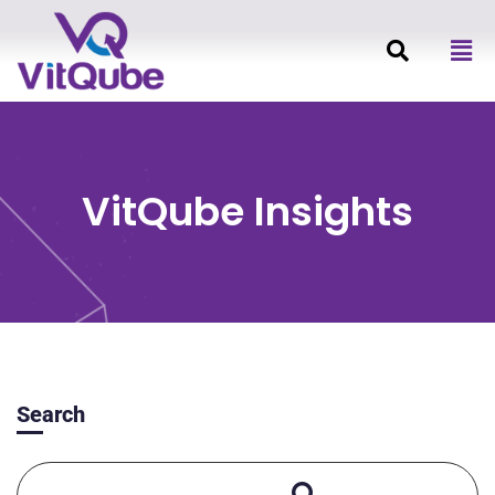
VitQube Insights
Search