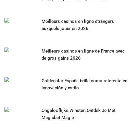
Meilleurs casinos en ligne étrangers
auxquels jouer en 2026
Meilleurs casinos en ligne de France avec
de gros gains 2026
Goldenstar España brilla como referente en
innovación y estilo
Ongelooflijke Winsten Ontdek Je Met
Magicbet Magie