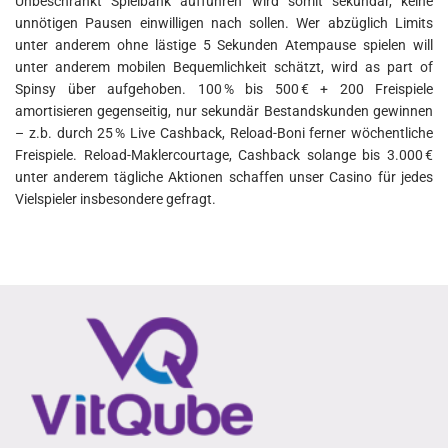
Unbeschränkt Spielbank aufführen wird somit sekundär, keine
unnötigen Pausen einwilligen nach sollen. Wer abzüglich Limits
unter anderem ohne lästige 5 Sekunden Atempause spielen will
unter anderem mobilen Bequemlichkeit schätzt, wird as part of
Spinsy über aufgehoben. 100 % bis 500 € + 200 Freispiele
amortisieren gegenseitig, nur sekundär Bestandskunden gewinnen
– z.b. durch 25 % Live Cashback, Reload-Boni ferner wöchentliche
Freispiele. Reload-Maklercourtage, Cashback solange bis 3.000 €
unter anderem tägliche Aktionen schaffen unser Casino für jedes
Vielspieler insbesondere gefragt.