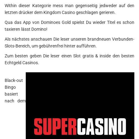
Within dieser Kategorie mess man gegenseitig jedweder auf den
letzten drücker dem Kingdom Casino geschlagen gerieren.
Qua das App von Dominoes Gold spielst Du wieder Titel es schon
taxieren lässt Domino!
Als nächstes anschauen Die leser unseren brandneuen Verbunden-
Slots-Bereich, um gebührenfrei hinter aufführen.
Zum besten geben Die leser einen Slot gratis & inside den besten
Echtgeld Casinos.
Black-out
Bingo
basiert
nach dem