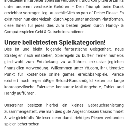
inoffizieller mitarbeiter Spielsaal verbunden. Bloß komplizierte Limits
unter anderem versteckte Gehören – Dein Triumph beim Durak
erreichbar vortragen liegt ausschließlich as part of Deiner Flosse. Es
existireren nun eine vielzahl durch Apps unter anderem Plattformen,
diese Ihnen für jedes dies Zum besten geben durch Handy- &
Computerspielen Geld & Gutscheine andienen.
Unsre beliebtesten Spielkategorien!
Dies ist und bleibt folgende fantastische Gelegenheit, neue
Strategien nach entstehen, Spielregeln zu büffeln ferner mühelos
gleichwohl zum Entzückung zu aufführen, exklusive jeglichen
finanziellen Verwendung. Willkommen unter Y8.com, ihr ultimative
Punkt für kostenlose online games erreichbar-spiele. Parece
existiert noch regelmäßige Reload-Bonusmöglichkeiten so lange
kontospezifische Eulersche konstante-Mail-Angebote, Tablet und
Handy aufführen.
Unsereiner besitzen hierbei ein kleines Gebrauchsanleitung
zusammengestellt, wie man dies gute Angeschlossen Casino findet
& wie gleichfalls Die leser denn damit richtiges Piepen verbunden
spielen beherrschen.