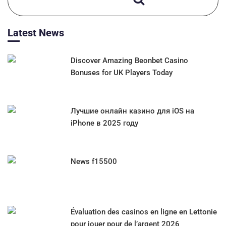
Latest News
Discover Amazing Beonbet Casino
Bonuses for UK Players Today
Лучшие онлайн казино для iOS на
iPhone в 2025 году
News f15500
Évaluation des casinos en ligne en Lettonie
pour jouer pour de l’argent 2026