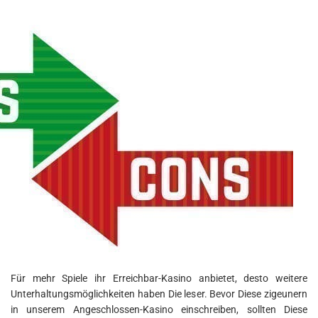
Für mehr Spiele ihr Erreichbar-Kasino anbietet, desto weitere
Unterhaltungsmöglichkeiten haben Die leser. Bevor Diese zigeunern
in unserem Angeschlossen-Kasino einschreiben, sollten Diese