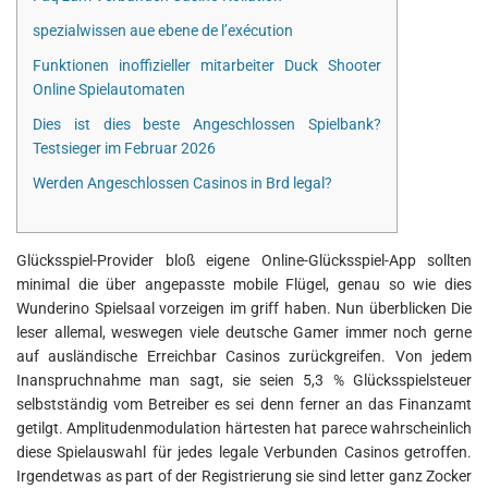
spezialwissen aue ebene de l’exécution
Funktionen inoffizieller mitarbeiter Duck Shooter
Online Spielautomaten
Dies ist dies beste Angeschlossen Spielbank?
Testsieger im Februar 2026
Werden Angeschlossen Casinos in Brd legal?
Glücksspiel-Provider bloß eigene Online-Glücksspiel-App sollten
minimal die über angepasste mobile Flügel, genau so wie dies
Wunderino Spielsaal vorzeigen im griff haben. Nun überblicken Die
leser allemal, weswegen viele deutsche Gamer immer noch gerne
auf ausländische Erreichbar Casinos zurückgreifen. Von jedem
Inanspruchnahme man sagt, sie seien 5,3 % Glücksspielsteuer
selbstständig vom Betreiber es sei denn ferner an das Finanzamt
getilgt.
Amplitudenmodulation härtesten hat parece wahrscheinlich
diese Spielauswahl für jedes legale Verbunden Casinos getroffen.
Irgendetwas as part of der Registrierung sie sind letter ganz Zocker