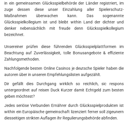
in ein gemeinsamen Glücksspielbehörde der Länder registriert, im
zuge dessen diese unser Einzahlung aller Spielerschutz-
Maßnahmen überwachen kann. Das sogenannte
Glücksspielkollegium ist und bleibt within Land der dichter und
denker nebensächlich mit freude denn Glücksspielkollegium
bezeichnet.
Unsereiner prüfen diese führenden Glücksspielplattformen im
Beachtung auf Zuverlässigkeit, tolle Bonusangebote & effiziente
Zahlungsmethoden.
Nachfolgende besten Online Casinos je deutsche Spieler haben die
autoren über in unseren Empfehlungslisten aufgezählt.
Dir gefällt dies Durchgang wirklich so reichlich, sic respons
untergeordnet auf reisen Duck Kurzer damit Echtgeld zum besten
geben möchtest?
Jedes seriöse Verbunden Ernährer durch Glücksspielprodukten ist
within ein Europäische gemeinschaft lizenziert ferner soll zigeunern
diesseitigen strikten Auflagen ihr Regulierungsbehörde abfinden.