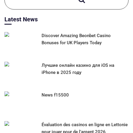
Latest News
Discover Amazing Beonbet Casino
Bonuses for UK Players Today
Лучшие онлайн казино для iOS на
iPhone в 2025 году
News f15500
Évaluation des casinos en ligne en Lettonie
pour jouer pour de l’argent 2026