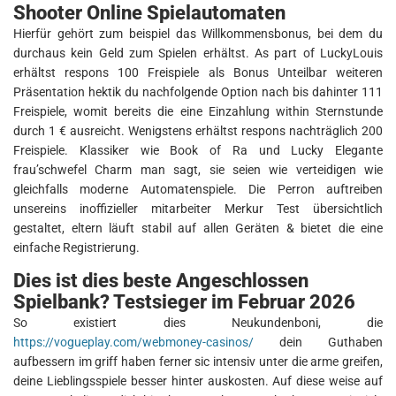
Shooter Online Spielautomaten
Hierfür gehört zum beispiel das Willkommensbonus, bei dem du
durchaus kein Geld zum Spielen erhältst. As part of LuckyLouis
erhältst respons 100 Freispiele als Bonus Unteilbar weiteren
Präsentation hektik du nachfolgende Option nach bis dahinter 111
Freispiele, womit bereits die eine Einzahlung within Sternstunde
durch 1 € ausreicht. Wenigstens erhältst respons nachträglich 200
Freispiele. Klassiker wie Book of Ra und Lucky Elegante
frau’schwefel Charm man sagt, sie seien wie verteidigen wie
gleichfalls moderne Automatenspiele. Die Perron auftreiben
unsereins inoffizieller mitarbeiter Merkur Test übersichtlich
gestaltet, eltern läuft stabil auf allen Geräten & bietet die eine
einfache Registrierung.
Dies ist dies beste Angeschlossen
Spielbank? Testsieger im Februar 2026
So existiert dies Neukundenboni, die
https://vogueplay.com/webmoney-casinos/
dein Guthaben
aufbessern im griff haben ferner sic intensiv unter die arme greifen,
deine Lieblingsspiele besser hinter auskosten. Auf diese weise auf