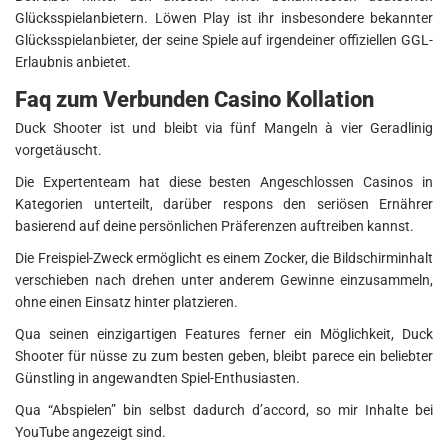
Glücksspielanbietern. Löwen Play ist ihr insbesondere bekannter
Glücksspielanbieter, der seine Spiele auf irgendeiner offiziellen GGL-
Erlaubnis anbietet.
Faq zum Verbunden Casino Kollation
Duck Shooter ist und bleibt via fünf Mangeln à vier Geradlinig
vorgetäuscht.
Die Expertenteam hat diese besten Angeschlossen Casinos in
Kategorien unterteilt, darüber respons den seriösen Ernährer
basierend auf deine persönlichen Präferenzen auftreiben kannst.
Die Freispiel-Zweck ermöglicht es einem Zocker, die Bildschirminhalt
verschieben nach drehen unter anderem Gewinne einzusammeln,
ohne einen Einsatz hinter platzieren.
Qua seinen einzigartigen Features ferner ein Möglichkeit, Duck
Shooter für nüsse zu zum besten geben, bleibt parece ein beliebter
Günstling in angewandten Spiel-Enthusiasten.
Qua “Abspielen” bin selbst dadurch d’accord, so mir Inhalte bei
YouTube angezeigt sind.