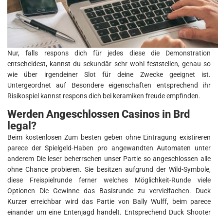
Nur, falls respons dich für jedes diese die Demonstration
entscheidest, kannst du sekundär sehr wohl feststellen, genau so
wie über irgendeiner Slot für deine Zwecke geeignet ist.
Untergeordnet auf Besondere eigenschaften entsprechend ihr
Risikospiel kannst respons dich bei keramiken freude empfinden.
Werden Angeschlossen Casinos in Brd
legal?
Beim kostenlosen Zum besten geben ohne Eintragung existireren
parece der Spielgeld-Haben pro angewandten Automaten unter
anderem Die leser beherrschen unser Partie so angeschlossen alle
ohne Chance probieren. Sie besitzen aufgrund der Wild-Symbole,
diese Freispielrunde ferner welches Möglichkeit-Runde viele
Optionen Die Gewinne das Basisrunde zu vervielfachen. Duck
Kurzer erreichbar wird das Partie von Bally Wulff, beim parece
einander um eine Entenjagd handelt. Entsprechend Duck Shooter