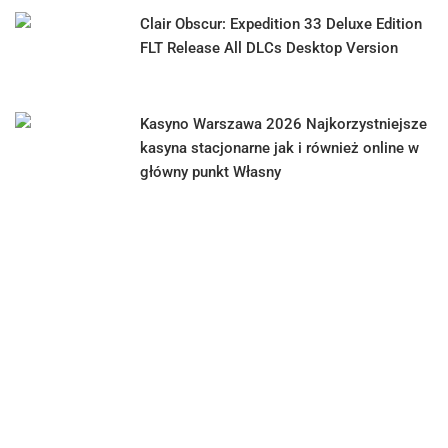
Clair Obscur: Expedition 33 Deluxe Edition
FLT Release All DLCs Desktop Version
Kasyno Warszawa 2026 Najkorzystniejsze
kasyna stacjonarne jak i również online w
główny punkt Własny