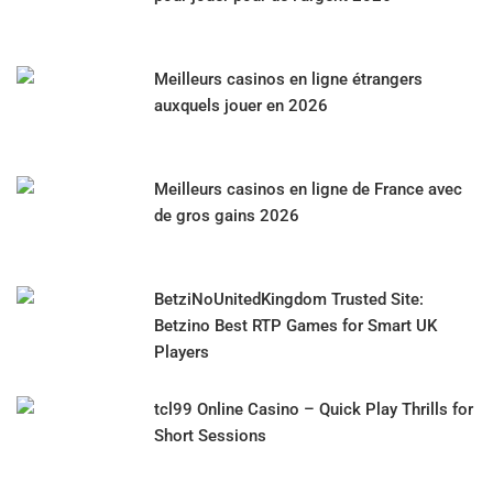
Meilleurs casinos en ligne étrangers
auxquels jouer en 2026
Meilleurs casinos en ligne de France avec
de gros gains 2026
BetziNoUnitedKingdom Trusted Site:
Betzino Best RTP Games for Smart UK
Players
tcl99 Online Casino – Quick Play Thrills for
Short Sessions