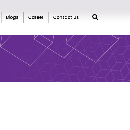
Blogs
Career
Contact Us