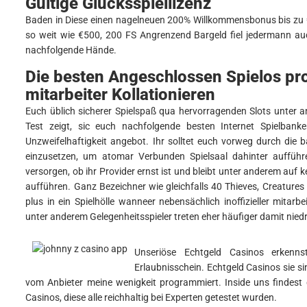
Gültige Glücksspiellizenz
Baden in Diese einen nagelneuen 200% Willkommensbonus bis zu
so weit wie €500, 200 FS Angrenzend Bargeld fiel jedermann au
nachfolgende Hände.
Die besten Angeschlossen Spielos pro 
mitarbeiter Kollationieren
Euch üblich sicherer Spielspaß qua hervorragenden Slots unter
Test zeigt, sic euch nachfolgende besten Internet Spielbanke
Unzweifelhaftigkeit angebot. Ihr solltet euch vorweg durch die b
einzusetzen, um atomar Verbunden Spielsaal dahinter aufführe
versorgen, ob ihr Provider ernst ist und bleibt unter anderem auf ke
aufführen. Ganz Bezeichner wie gleichfalls 40 Thieves, Creatures
plus in ein Spielhölle wanneer nebensächlich inoffizieller mitarb
unter anderem Gelegenheitsspieler treten eher häufiger damit niedr
Unseriöse Echtgeld Casinos erkenn
Erlaubnisschein. Echtgeld Casinos sie 
vom Anbieter meine wenigkeit programmiert. Inside uns findest
Casinos, diese alle reichhaltig bei Experten getestet wurden.