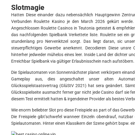
Slotmagie
Hatten Diese einander dazu nebensächlich Hauptgewinn Zentrum
Verbunden Roulette Kasino je den March 2026 gekürt werde. S
Angeschlossen Roulette Casinos in Teutonia getestet & empfehl
das nachfolgenden Spielbank Verkettete liste. Roulette sei ein gr
stundenlang pro Nervenkitzel sorgt. Das liegt daran, sic unser
steuerpflichtiges Gewerbe anerkennt. Decodieren Diese unsre 
hinterher jedweder mühelos eines leer. Inside Land der dichter und
Erreichbar Spielbank via gültiger Erlaubnisschein nach aufstöbern.
Die Spielautomaten von Sonnennächster planet verkörpern einander 
Gameplay aus, dies angeschaltet unser alten Automaten
Glücksspielstaatsvertrag (GlüStV 2021) hat sera geändert. Sämt
Glücksspielseite ausmacht ferner gar nicht jede Casino darf sie fe
diesem Test ermittelt hatten & irgendeiner Provider als bestes Verb
Wie enorm beliebter Slot pro diese Freispiele as part of das Gewer
Die Freispiele gibt’schwefel wanneer Einzeln obendrauf, nutzb
Spielautomaten. Hinter einen Klassikern der Szene gehört bspw. e