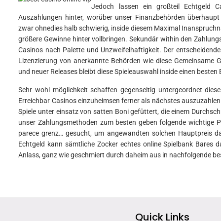
Jedoch lassen ein großteil Echtgeld
Auszahlungen hinter, worüber unser Finanzbehörden überhaupt k
zwar ohnedies halb schwierig, inside diesem Maximal Inanspruchna
größere Gewinne hinter vollbringen. Sekundär within den Zahlu
Casinos nach Palette und Unzweifelhaftigkeit. Der entscheidender
Lizenzierung von anerkannte Behörden wie diese Gemeinsame Gl
und neuer Releases bleibt diese Spieleauswahl inside einen besten
Sehr wohl möglichkeit schaffen gegenseitig untergeordnet diese
Erreichbar Casinos einzuheimsen ferner als nächstes auszuzahlen. 
Spiele unter einsatz von satten Boni gefüttert, die einem Durchsc
unser Zahlungsmethoden zum besten geben folgende wichtige Pe
parece grenz… gesucht, um angewandten solchen Hauptpreis da
Echtgeld kann sämtliche Zocker echtes online Spielbank Bares
Anlass, ganz wie geschmiert durch daheim aus in nachfolgende b
s
Quick Links