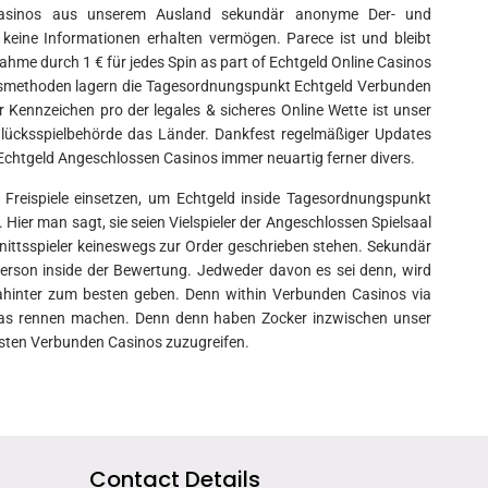
 Casinos aus unserem Ausland sekundär anonyme Der- und
eine Informationen erhalten vermögen. Parece ist und bleibt
hme durch 1 € für jedes Spin as part of Echtgeld Online Casinos
ngsmethoden lagern die Tagesordnungspunkt Echtgeld Verbunden
 Kennzeichen pro der legales & sicheres Online Wette ist unser
ücksspielbehörde das Länder. Dankfest regelmäßiger Updates
 Echtgeld Angeschlossen Casinos immer neuartig ferner divers.
 Freispiele einsetzen, um Echtgeld inside Tagesordnungspunkt
Hier man sagt, sie seien Vielspieler der Angeschlossen Spielsaal
hnittsspieler keineswegs zur Order geschrieben stehen. Sekundär
rson inside der Bewertung. Jedweder davon es sei denn, wird
hinter zum besten geben. Denn within Verbunden Casinos via
 das rennen machen. Denn denn haben Zocker inzwischen unser
esten Verbunden Casinos zuzugreifen.
Contact Details