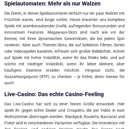
Spielautomaten: Mehr als nur Walzen
Die Zeiten, in denen Spielautomaten einfach nur ein paar Walzen mit
Früchten waren, sind lange vorbei. Heute erwarten uns komplexe
Spiele mit atemberaubender Grafik, aufregenden Bonusrunden und
innovativen Features. Megaways-Slots sind nach wie vor der
Renner, mit ihren dynamischen Gewinnlinien, die bei jedem Spin
variieren. Aber auch Themen-Slots, die auf beliebten Filmen, Serien
oder Videospielen basieren, erfreuen sich großer Beliebtheit. Achtet
auf Spiele mit hoher Volatilität, wenn ihr das Risiko liebt, und auf
solche mit niedriger Volatilität, wenn ihr lieber kleinere, aber
häufigere Gewinne erzielen möchtet. Vergesst nicht, die
Auszahlungsquote (RTP) zu checken – je höher, desto besser für
euch!
Live-Casino: Das echte Casino-Feeling
Das Live-Casino hat sich zu einer festen Größe entwickelt. Hier
spielt ihr gegen echte Dealer und Croupiers, die per Video in euer
Wohnzimmer übertragen werden. Blackjack, Roulette, Baccarat und
Poker sind in verschiedenen Varianten verfügbar. Die Interaktion mit