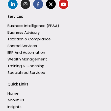
Services
Business Intelligence (FP&A)
Business Advisory
Taxation & Compliance
Shared Services
ERP And Automation
Wealth Management
Training & Coaching
Specialized Services
Quick Links
Home
About Us
Insights