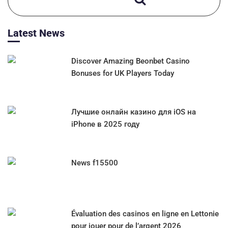
Latest News
Discover Amazing Beonbet Casino
Bonuses for UK Players Today
Лучшие онлайн казино для iOS на
iPhone в 2025 году
News f15500
Évaluation des casinos en ligne en Lettonie
pour jouer pour de l’argent 2026