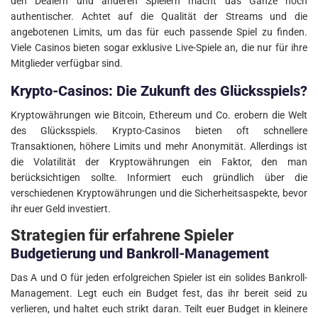
den Dealern und anderen Spielern macht das Ganze noch
authentischer. Achtet auf die Qualität der Streams und die
angebotenen Limits, um das für euch passende Spiel zu finden.
Viele Casinos bieten sogar exklusive Live-Spiele an, die nur für ihre
Mitglieder verfügbar sind.
Krypto-Casinos: Die Zukunft des Glücksspiels?
Kryptowährungen wie Bitcoin, Ethereum und Co. erobern die Welt
des Glücksspiels. Krypto-Casinos bieten oft schnellere
Transaktionen, höhere Limits und mehr Anonymität. Allerdings ist
die Volatilität der Kryptowährungen ein Faktor, den man
berücksichtigen sollte. Informiert euch gründlich über die
verschiedenen Kryptowährungen und die Sicherheitsaspekte, bevor
ihr euer Geld investiert.
Strategien für erfahrene Spieler
Budgetierung und Bankroll-Management
Das A und O für jeden erfolgreichen Spieler ist ein solides Bankroll-
Management. Legt euch ein Budget fest, das ihr bereit seid zu
verlieren, und haltet euch strikt daran. Teilt euer Budget in kleinere