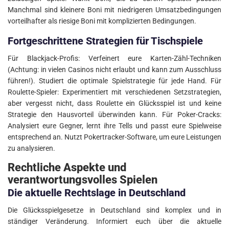
Manchmal sind kleinere Boni mit niedrigeren Umsatzbedingungen
vorteilhafter als riesige Boni mit komplizierten Bedingungen.
Fortgeschrittene Strategien für Tischspiele
Für Blackjack-Profis: Verfeinert eure Karten-Zähl-Techniken
(Achtung: in vielen Casinos nicht erlaubt und kann zum Ausschluss
führen!). Studiert die optimale Spielstrategie für jede Hand. Für
Roulette-Spieler: Experimentiert mit verschiedenen Setzstrategien,
aber vergesst nicht, dass Roulette ein Glücksspiel ist und keine
Strategie den Hausvorteil überwinden kann. Für Poker-Cracks:
Analysiert eure Gegner, lernt ihre Tells und passt eure Spielweise
entsprechend an. Nutzt Pokertracker-Software, um eure Leistungen
zu analysieren.
Rechtliche Aspekte und
verantwortungsvolles Spielen
Die aktuelle Rechtslage in Deutschland
Die Glücksspielgesetze in Deutschland sind komplex und in
ständiger Veränderung. Informiert euch über die aktuelle