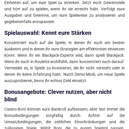
Einheiten auf, um euer Spiel zu strecken. Setzt euch Gewinnziele
und hört auf zu spielen, wenn ihr sie erreicht habt. Verfolgt eure
Ausgaben und Gewinne, um eure Spielweise zu analysieren und
gegebenenfalls anzupassen.
Spielauswahl: Kennt eure Stärken
Konzentriert euch auf die Spiele, in denen ihr euch am besten
auskennt und in denen ihr eure Strategien am effektivsten einsetzen
könnt. Wenn ihr ein Blackjack-Experte seid, dann spielt Blackjack.
Wenn ihr euch in Roulette wohlfühlt, dann konzentriert euch darauf.
Vermeidet es, in Spiele zu investieren, die ihr nicht versteht oder in
denen ihr keine Erfahrung habt. Nutzt Demo-Modi, um neue Spiele
auszuprobieren, bevor ihr echtes Geld einsetzt.
Bonusangebote: Clever nutzen, aber nicht
blind
Casino-Boni können eure Bankroll aufbessern, aber lest immer die
Bonusbedingungen sorgfältig durch. Achtet auf die
Umsatzbedingungen, die zeitlichen Einschränkungen und die
zulässigen Spiele. Wählt Boni, die zu eurem Spielstil passen.