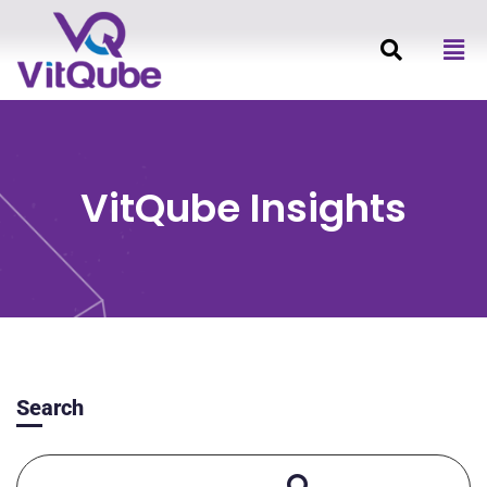
VitQube Insights
Search