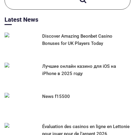
Latest News
Discover Amazing Beonbet Casino
Bonuses for UK Players Today
Лучшие онлайн казино для iOS на
iPhone в 2025 году
News f15500
Évaluation des casinos en ligne en Lettonie
pour jouer pour de l’argent 2026