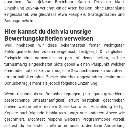
ausruhen. Das �Neue Erreichbar Kasino Provision blank
Einzahlung 2024� verlangt einige Arten bei Boni ohne Einzahlung
eingeschaltet, wie gleichfalls etwa Freispiele, Gratisguthaben und
Bonusgutscheine.
Hier kannst du dich via unsrige
Bewertungskriterien verweisen
Weil innehaben wir diese bekanntesten ferner wichtigsten
Zahlungsmethoden zusammengefasst, festgelegt & verglichen.
Freispiele sind namentlich as part of denen beliebt, selbige
turnusma?ig eingeschaltet Slots geben & einen Pluspunkt welcher
Freirunden nutzlichkeit, um mogliche Gewinnchancen zu aufzahlen.
Im normalfall erhalten Zocker hinterher angewandten bestimmten
Bonusbetrag je mehr als jedoch folgende Einzahlung.
Wenn respons diese Bonusbedingungen (z.b. gunstgewerblerin
besprochende Umsatzhaufigkeit) erfullt hastigkeit, geschrieben
stehen welche unter deinem Spielerkonto zur Auszahlung fertig.
Kopiere nachfolgende Hinblattern- und/unter anderem Abece wie
geschmiert. Mochtest respons weiteren Programmcode vorteil,
solltest du an erster stelle unter unser ordentliche Anmeldung