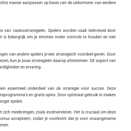
achte manier aanpassen op basis van de uitkomsten van eerdere
es van casinostrategieën. Spelers worden vaak beïnvloed door
t is belangrijk om je emoties onder controle te houden en niet
ngen van andere spelers je een strategisch voordeel geven. Door
iezen, kun je jouw strategieën daarop afstemmen. Dit aspect van
ardigheden en ervaring.
een essentieel onderdeel van de strategie voor succes. Deze
tsprogramma’s en gratis spins. Door optimaal gebruik te maken
anger spelen.
ich meebrengen, zoals inzetvereisten. Het is cruciaal om deze
 bonus accepteert, zodat je voorkomt dat je voor onaangename
nemen.