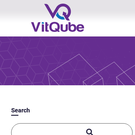
Search