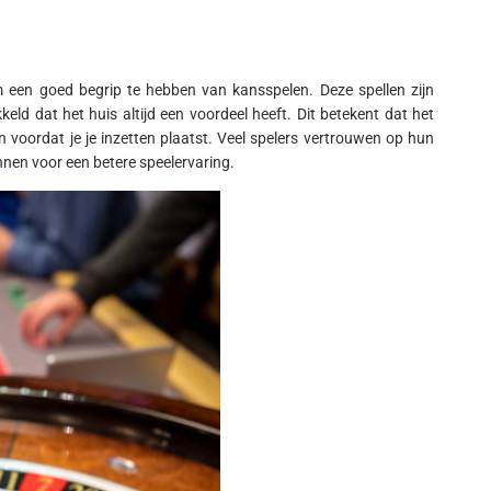
m een goed begrip te hebben van kansspelen. Deze spellen zijn
ld dat het huis altijd een voordeel heeft. Dit betekent dat het
n voordat je je inzetten plaatst. Veel spelers vertrouwen op hun
nnen voor een betere speelervaring.