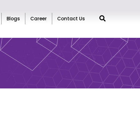
Blogs
Career
Contact Us