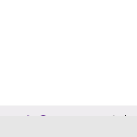
Service
Business I