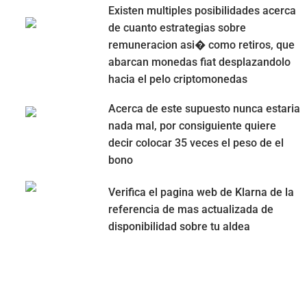
Existen multiples posibilidades acerca
de cuanto estrategias sobre
remuneracion asi� como retiros, que
abarcan monedas fiat desplazandolo
hacia el pelo criptomonedas
Acerca de este supuesto nunca estaria
nada mal, por consiguiente quiere
decir colocar 35 veces el peso de el
bono
Verifica el pagina web de Klarna de la
referencia de mas actualizada de
disponibilidad sobre tu aldea