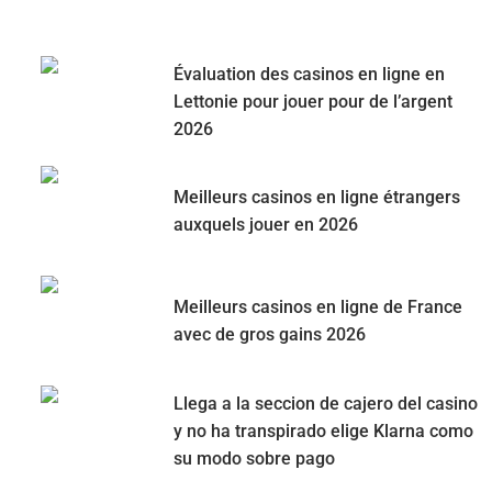
Évaluation des casinos en ligne en
Lettonie pour jouer pour de l’argent
2026
Meilleurs casinos en ligne étrangers
auxquels jouer en 2026
Meilleurs casinos en ligne de France
avec de gros gains 2026
Llega a la seccion de cajero del casino
y no ha transpirado elige Klarna como
su modo sobre pago