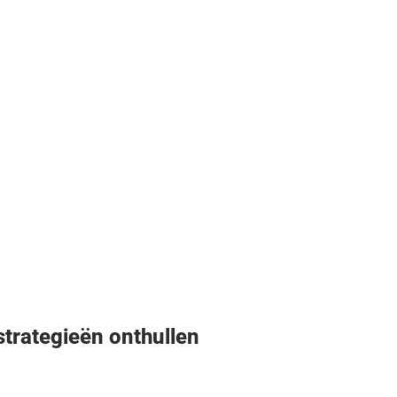
trategieën onthullen