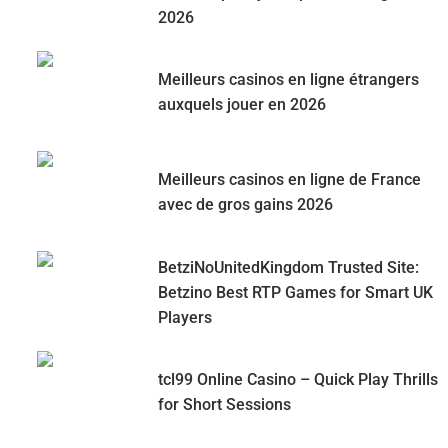
2026
Meilleurs casinos en ligne étrangers
auxquels jouer en 2026
Meilleurs casinos en ligne de France
avec de gros gains 2026
BetziNoUnitedKingdom Trusted Site:
Betzino Best RTP Games for Smart UK
Players
tcl99 Online Casino – Quick Play Thrills
for Short Sessions