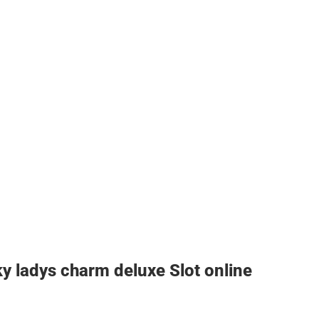
y ladys charm deluxe Slot online