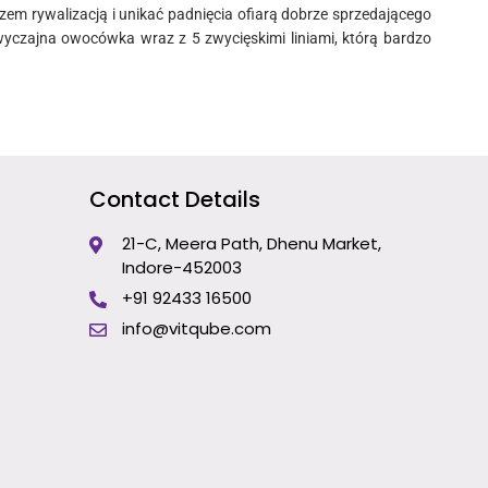
m rywalizacją i unikać padnięcia ofiarą dobrze sprzedającego
wyczajna owocówka wraz z 5 zwycięskimi liniami, którą bardzo
Contact Details
21-C, Meera Path, Dhenu Market,
Indore-452003
+91 92433 16500
info@vitqube.com