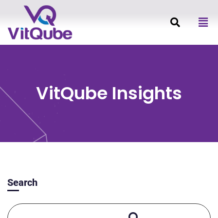
VitQube Insights
Search