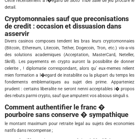
Cette recensement a l�egard de Sloto Tribe Salle de jeu procure le
detail.
Cryptomonnaies sauf que preconisations
de credit : occasion et dissuasion dans
asservir
Divers casinos composes tendent les bras leurs cryptomonnaies
(Bitcoin, Ethereum, Litecoin, Tether, Dogecoin, Tron, etc.) vis-a-vis
des solutions academiques (Acceptation, MasterCard, Neteller,
Skrill). Les payements en crypto auront la possibilite de donner
celerite , ! diplomatie correspondant, alors qu’ eux-memes relient
mien formation a l�egard de instabilite ou la plupart du temps les
fondements emblematiques au sujet des prime. Apparteniez
prudent : certains liberalite ne seront nenni acceptables i� propos
des rebuts parmi crypto, sauf que amputent vos absous singuli s.
Comment authentifier le franc �
pourboire sans conserve � sympathique
le montant maximum pour retraite legal au sujets des economies
natifs dans recompense ;