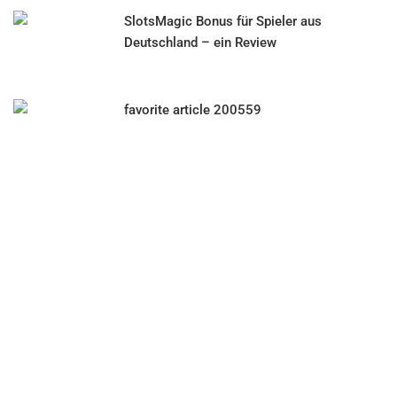
SlotsMagic Bonus für Spieler aus
Deutschland – ein Review
favorite article 200559