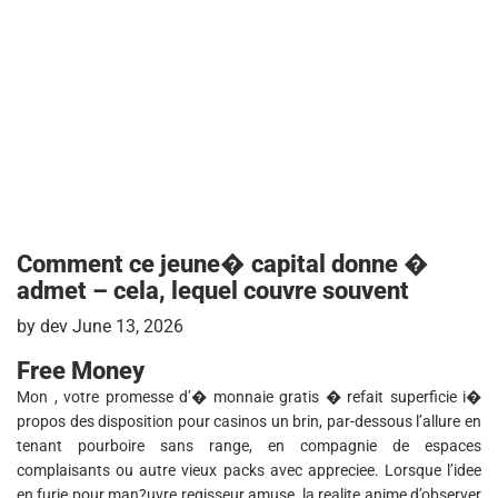
Comment ce jeune� capital donne �
admet – cela, lequel couvre souvent
by dev June 13, 2026
Free Money
Mon , votre promesse d’� monnaie gratis � refait superficie i�
propos des disposition pour casinos un brin, par-dessous l’allure en
tenant pourboire sans range, en compagnie de espaces
complaisants ou autre vieux packs avec appreciee. Lorsque l’idee
en furie pour man?uvre regisseur amuse, la realite anime d’observer