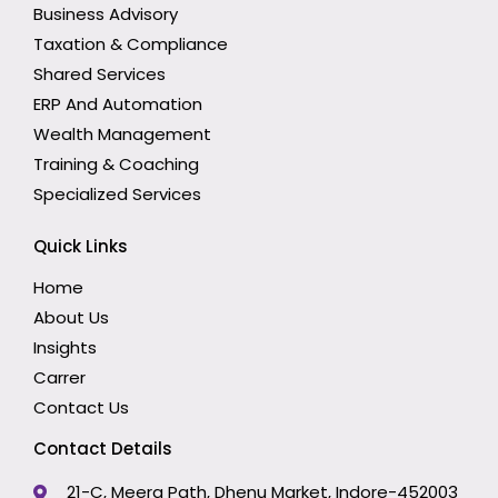
Business Advisory
Taxation & Compliance
Shared Services
ERP And Automation
Wealth Management
Training & Coaching
Specialized Services
Quick Links
Home
About Us
Insights
Carrer
Contact Us
Contact Details
21-C, Meera Path, Dhenu Market, Indore-452003