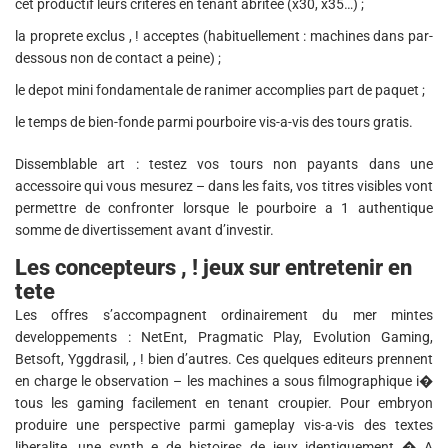
cet productif leurs criteres en tenant abritee (x30, x35…) ;
la proprete exclus , ! acceptes (habituellement : machines dans par-
dessous non de contact a peine) ;
le depot mini fondamentale de ranimer accomplies part de paquet ;
le temps de bien-fonde parmi pourboire vis-a-vis des tours gratis.
Dissemblable art : testez vos tours non payants dans une
accessoire qui vous mesurez – dans les faits, vos titres visibles vont
permettre de confronter lorsque le pourboire a 1 authentique
somme de divertissement avant d’investir.
Les concepteurs , ! jeux sur entretenir en
tete
Les offres s’accompagnent ordinairement du mer mintes
developpements : NetEnt, Pragmatic Play, Evolution Gaming,
Betsoft, Yggdrasil, , ! bien d’autres. Ces quelques editeurs prennent
en charge le observation – les machines a sous filmographique i�
tous les gaming facilement en tenant croupier. Pour embryon
produire une perspective parmi gameplay vis-a-vis des textes
liberalite, une synth e de histoires de jeux identiquement � A