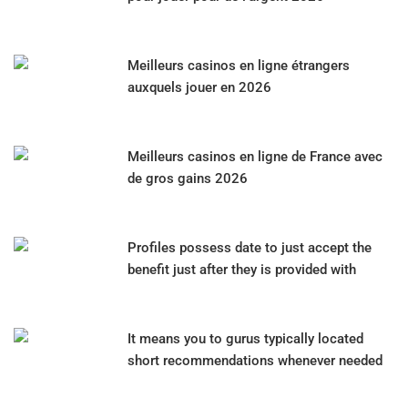
Meilleurs casinos en ligne étrangers
auxquels jouer en 2026
Meilleurs casinos en ligne de France avec
de gros gains 2026
Profiles possess date to just accept the
benefit just after they is provided with
It means you to gurus typically located
short recommendations whenever needed