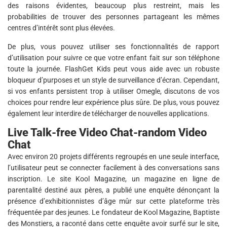
des raisons évidentes, beaucoup plus restreint, mais les
probabilities de trouver des personnes partageant les mêmes
centres d’intérêt sont plus élevées.
De plus, vous pouvez utiliser ses fonctionnalités de rapport
d’utilisation pour suivre ce que votre enfant fait sur son téléphone
toute la journée. FlashGet Kids peut vous aide avec un robuste
bloqueur d’purposes et un style de surveillance d’écran. Cependant,
si vos enfants persistent trop à utiliser Omegle, discutons de vos
choices pour rendre leur expérience plus sûre. De plus, vous pouvez
également leur interdire de télécharger de nouvelles applications.
Live Talk-free Video Chat-random Video
Chat
Avec environ 20 projets différents regroupés en une seule interface,
l’utilisateur peut se connecter facilement à des conversations sans
inscription. Le site Kool Magazine, un magazine en ligne de
parentalité destiné aux pères, a publié une enquête dénonçant la
présence d’exhibitionnistes d’âge mûr sur cette plateforme très
fréquentée par des jeunes. Le fondateur de Kool Magazine, Baptiste
des Monstiers, a raconté dans cette enquête avoir surfé sur le site,