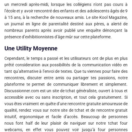
un mercredi après-midi, lorsque les collégiens n’ont pas cours à
l’école et y avoir rencontré des enfants et des adolescents âgés de 9
à 15 ans, à la recherche de nouveaux amis. Le site Kool Magazine,
un journal en ligne de parentalité destiné aux pères, a alerté de
nombreux parents après avoir publié une enquête dénonçant la
présence d’exhibitionnistes d’âge mûr sur cette plateforme.
Une Utility Moyenne
Cependant, le temps a passé et les utilisateurs ont de plus en plus
prêté consideration aux possibilités de la communication vidéo en
tant qu’alternative à l’envoi de textes. Que tu viennes pour faire des
rencontres, discuter entre amis ou partager tes passions, notre
plateforme te permet de communiquer librement et simplement.
Discussionner.com est un site de tchat généraliste, ouvert à tous et
accessible avec ou sans inscription, et tout cela gratuitement. Si
vous êtes vraiment en quête d’une rencontre gratuite amoureuse de
qualité, rendez vous sur notre site de tchat et de rencontre gratuit
intuitif, ergonomique et facile d’accès. Beaucoup de personnes
nous font half de leur plaisir de naviguer sur notre tchat four
webcams, en effet vous pouvez voir jusqu’à four personnes