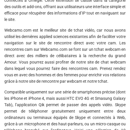
connectés à Omegle. Cette extension se classe dans la catégorie
des outils et add-ons, offrant aux utilisateurs une interface simple et
efficace pour récupérer des informations d’IP tout en naviguant sur
le site.
Webcamo.com est le meilleur site de tchat vidéo, car nous avons
utilisé les dernières applied sciences existantes afin de faciliter votre
navigation sur le site de rencontre direct avec votre cam. Les
rencontres cam sur Webcamo.com se font sur un tchat webcam en
direct avec des milliers de célibataires à la recherche du grand
Amour. Vous pourrez aussi profiter de notre site de chat webcam
dans lequel vous pourrez faire des rencontres cam. Prenez rendez
vous en avec des hommes et des femmes pour enrichir vos relations
grâce à notre site de rencontre par webcam et notre tchat.
Compatible uniquement sur une série de smartphones précise (dont
les iPhone et iPhone 4, mais aussi HTC EVO 4G et Smasung Galaxy
Tab), l’application Qik permet de passer des appels vidéo. Skype
permet de téléphoner gratuitement uniquement entre deux
ordinateurs ou terminaux équipés de Skype et connectés à Web,
grâce à un microphone et des haut-parleurs, ou un micro-casque ou