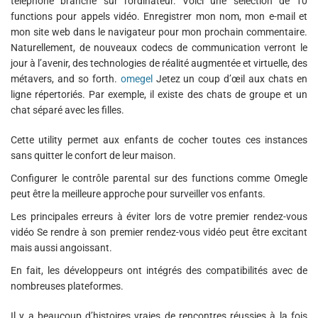
téléphone branché sur l’ordinateur. Voici une sélection de 10
functions pour appels vidéo. Enregistrer mon nom, mon e-mail et
mon site web dans le navigateur pour mon prochain commentaire.
Naturellement, de nouveaux codecs de communication verront le
jour à l’avenir, des technologies de réalité augmentée et virtuelle, des
métavers, and so forth.
omegel
Jetez un coup d’œil aux chats en
ligne répertoriés. Par exemple, il existe des chats de groupe et un
chat séparé avec les filles.
Cette utility permet aux enfants de cocher toutes ces instances
sans quitter le confort de leur maison.
Configurer le contrôle parental sur des functions comme Omegle
peut être la meilleure approche pour surveiller vos enfants.
Les principales erreurs à éviter lors de votre premier rendez-vous
vidéo Se rendre à son premier rendez-vous vidéo peut être excitant
mais aussi angoissant.
En fait, les développeurs ont intégrés des compatibilités avec de
nombreuses plateformes.
Il y a beaucoup d’histoires vraies de rencontres réussies à la fois