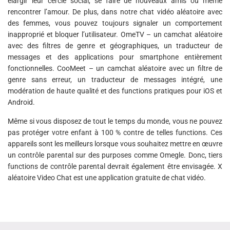
élargir leur cercle social, se faire de nouveaux amis ou même
rencontrer l’amour. De plus, dans notre chat vidéo aléatoire avec
des femmes, vous pouvez toujours signaler un comportement
inapproprié et bloquer l’utilisateur. OmeTV – un camchat aléatoire
avec des filtres de genre et géographiques, un traducteur de
messages et des applications pour smartphone entièrement
fonctionnelles. CooMeet – un camchat aléatoire avec un filtre de
genre sans erreur, un traducteur de messages intégré, une
modération de haute qualité et des functions pratiques pour iOS et
Android.
Même si vous disposez de tout le temps du monde, vous ne pouvez
pas protéger votre enfant à 100 % contre de telles functions. Ces
appareils sont les meilleurs lorsque vous souhaitez mettre en œuvre
un contrôle parental sur des purposes comme Omegle. Donc, tiers
functions de contrôle parental devrait également être envisagée. X
aléatoire Video Chat est une application gratuite de chat vidéo.