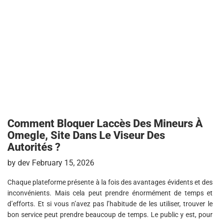
Comment Bloquer Laccès Des Mineurs À
Omegle, Site Dans Le Viseur Des
Autorités ?
by dev February 15, 2026
Chaque plateforme présente à la fois des avantages évidents et des
inconvénients. Mais cela peut prendre énormément de temps et
d’efforts. Et si vous n’avez pas l’habitude de les utiliser, trouver le
bon service peut prendre beaucoup de temps. Le public y est, pour