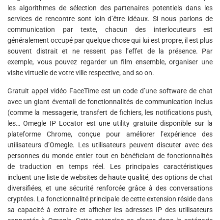
les algorithmes de sélection des partenaires potentiels dans les
services de rencontre sont loin d’être idéaux. Si nous parlons de
communication par texte, chacun des interlocuteurs est
généralement occupé par quelque chose qui lui est propre, il est plus
souvent distrait et ne ressent pas l’effet de la présence. Par
exemple, vous pouvez regarder un film ensemble, organiser une
visite virtuelle de votre ville respective, and so on.
Gratuit appel vidéo FaceTime est un code d’une software de chat
avec un giant éventail de fonctionnalités de communication inclus
(comme la messagerie, transfert de fichiers, les notifications push,
les… Omegle IP Locator est une utility gratuite disponible sur la
plateforme Chrome, conçue pour améliorer l’expérience des
utilisateurs d’Omegle. Les utilisateurs peuvent discuter avec des
personnes du monde entier tout en bénéficiant de fonctionnalités
de traduction en temps réel. Les principales caractéristiques
incluent une liste de websites de haute qualité, des options de chat
diversifiées, et une sécurité renforcée grâce à des conversations
cryptées. La fonctionnalité principale de cette extension réside dans
sa capacité à extraire et afficher les adresses IP des utilisateurs