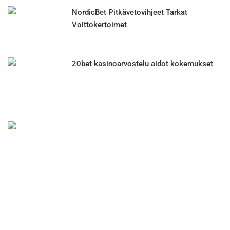
NordicBet Pitkävetovihjeet Tarkat
Voittokertoimet
20bet kasinoarvostelu aidot kokemukset