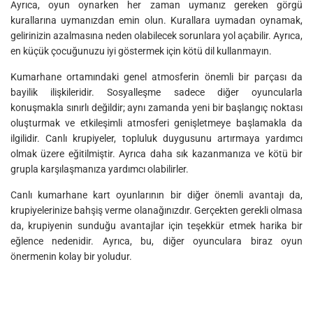
Ayrıca, oyun oynarken her zaman uymanız gereken görgü
kurallarına uymanızdan emin olun. Kurallara uymadan oynamak,
gelirinizin azalmasına neden olabilecek sorunlara yol açabilir. Ayrıca,
en küçük çocuğunuzu iyi göstermek için kötü dil kullanmayın.
Kumarhane ortamındaki genel atmosferin önemli bir parçası da
bayilik ilişkileridir. Sosyalleşme sadece diğer oyuncularla
konuşmakla sınırlı değildir; aynı zamanda yeni bir başlangıç ​​noktası
oluşturmak ve etkileşimli atmosferi genişletmeye başlamakla da
ilgilidir. Canlı krupiyeler, topluluk duygusunu artırmaya yardımcı
olmak üzere eğitilmiştir. Ayrıca daha sık kazanmanıza ve kötü bir
grupla karşılaşmanıza yardımcı olabilirler.
Canlı kumarhane kart oyunlarının bir diğer önemli avantajı da,
krupiyelerinize bahşiş verme olanağınızdır. Gerçekten gerekli olmasa
da, krupiyenin sunduğu avantajlar için teşekkür etmek harika bir
eğlence nedenidir. Ayrıca, bu, diğer oyunculara biraz oyun
önermenin kolay bir yoludur.