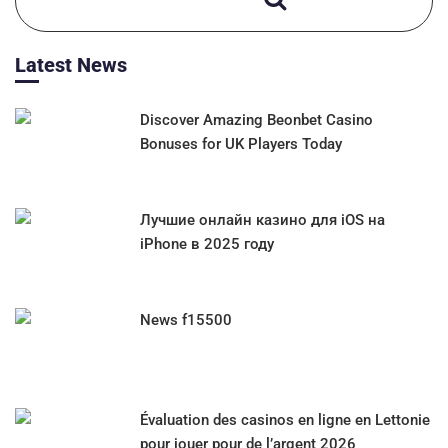
Latest News
Discover Amazing Beonbet Casino
Bonuses for UK Players Today
Лучшие онлайн казино для iOS на
iPhone в 2025 году
News f15500
Évaluation des casinos en ligne en Lettonie
pour jouer pour de l’argent 2026