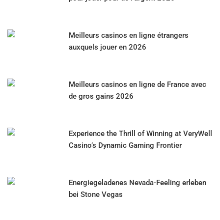
Meilleurs casinos en ligne étrangers
auxquels jouer en 2026
Meilleurs casinos en ligne de France avec
de gros gains 2026
Experience the Thrill of Winning at VeryWell
Casino’s Dynamic Gaming Frontier
Energiegeladenes Nevada-Feeling erleben
bei Stone Vegas