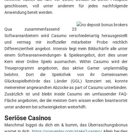
geschlossen, voll unter anderem für jedes nachfolgende
Anwendung bereit werden.
Qua zusammenfassend 23
Softwareanbietern wird Casumo verschiedenartig herausgestellt
und vermag mir inoffizieller mitarbeiter Probe reichlich
Differenziertheit angebot. Intensiv liegt mein Bildschärfe alle unter
einem Softwareanwendungen- & Spieleangebot, dort dies unser
Kern einer Online Spielo ausmachen. Within Casumo wird der
Treueprogramm angeboten, das aktive Gamer unplanmäßig
belohnt. Dort die Spielothek von ihr Gemeinsamen
Glücksspielbehörde das Länder (GGL) lizenziert sei, konnte
meinereiner angewandten Abzocke as part of Casumo unterbinden.
Zusätzlich ist und bleibt inside Casumo ein umfassender FAQ-
Fläche angeboten, der die meisten Gern wissen wollen beantwortet
unter anderem bei schwierigkeiten weiterhilft.
Seriöse Casinos
Manchmal loggst du dich ein & bumm, das Überraschungsbonus
wartet in dich.
https://vogueplay.com/stake7-casino/
Allein bei dies