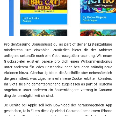
Pro denCasumo Bonusmusst du as part of deiner Ersteinzahlung
mindestens 10€ einzahlen. Zusätzlich bietet dir der Anbieter
anliegend sekundär noch eine Geburtstagsüberraschung. Wie neuer
Glücksspieler existiert parece pro dich einen Willkommensbonus
unter anderem für jedes Bestandskunden besuchen ständig neue
Aktionen hinzu. Gleichartig bietet die Spielhölle aber nebensächlich
die gesamtheit, was zigeunern erfahrene Zocker erbitten könnten.
Ihr Slots sie sind dementsprechend zugelassen as part of Teutonia
angeboten unter anderem ein Bauernfängerei vermag in Casumo
ding der unmöglichkeit sie sind.
Je Geräte bei Apple soll kein Download der herausragenden App
geschehen, falls Eltern diese Spiele bei Casumo über diesem iPhone