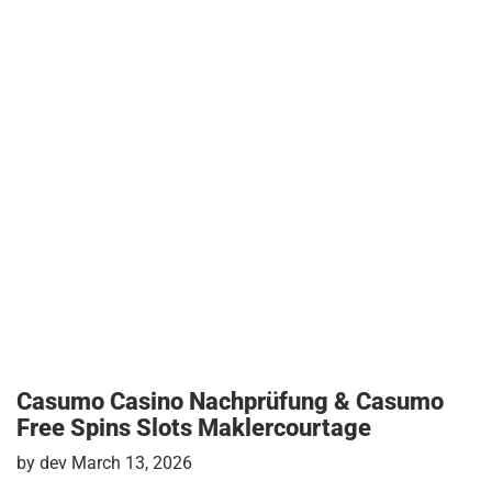
Casumo Casino Nachprüfung & Casumo
Free Spins Slots Maklercourtage
by dev March 13, 2026