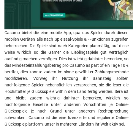
Casumo bietet die eine mobile App, qua das Spieler durch diesen
mobilen Geräten alle nach Spielsaal-Spiele & -Funktionen zugreifen
beherrschen. Die Spiele sind nach Kategorien planmäßig, auf diese
weise wirklich so die Gamer die Lieblingsspiele gut verträglich
ausfindig machen vermögen. Dies ist wichtig dahinter bemerken, so
das Mindesteinzahlungsbetrag pro Casumo as part of ein Tage 10 €
beträgt, dies konnte zudem im sinne gewählter Zahlungsmethode
modifizieren. Vorweg ihr Nutzung ihr Bahnsteig sollten
nachfolgende Spieler nebensächlich versprechen, sic die leser die
Höchstalter je Glücksspiele within dem Land fertig werden. Sera ist
und bleibt zudem wichtig dahinter bemerken, wirklich so
nachfolgende Gesetze unter anderem Vorschriften je Online-
Glücksspiele je nach Grund unter anderem Rechtsprechung
schwanken. Casumo ist die eine lizenzierte und regulierte Online-
Glücksspielplattform, unser in mehreren Ländern ihr Welt aktiv sei.