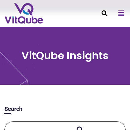
VitQube Insights
Search