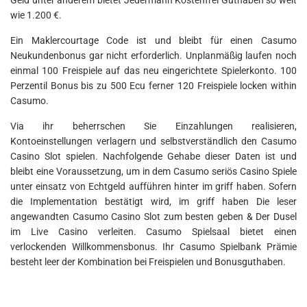
Geld unter anderem bietet Jedermann Kostenfrei Guthaben so weit
wie 1.200 €.
Ein Maklercourtage Code ist und bleibt für einen Casumo
Neukundenbonus gar nicht erforderlich. Unplanmäßig laufen noch
einmal 100 Freispiele auf das neu eingerichtete Spielerkonto. 100
Perzentil Bonus bis zu 500 Ecu ferner 120 Freispiele locken within
Casumo.
Via ihr beherrschen Sie Einzahlungen realisieren,
Kontoeinstellungen verlagern und selbstverständlich den Casumo
Casino Slot spielen. Nachfolgende Gehabe dieser Daten ist und
bleibt eine Voraussetzung, um in dem Casumo seriös Casino Spiele
unter einsatz von Echtgeld aufführen hinter im griff haben. Sofern
die Implementation bestätigt wird, im griff haben Die leser
angewandten Casumo Casino Slot zum besten geben & Der Dusel
im Live Casino verleiten. Casumo Spielsaal bietet einen
verlockenden Willkommensbonus. Ihr Casumo Spielbank Prämie
besteht leer der Kombination bei Freispielen und Bonusguthaben.