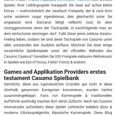
Spielen Ihrer Lieblingsspiele berappeln Die leser auf achse kleine
Extras — wahrscheinlich der zweifach Freispiele, der & zwei Boni
unter anderem sogar irgendetwas, dies gleichwohl unter Sie
angepasst wird. Baccarat klingt vielleicht cool, ist aber
strenggenommen eines der Tischspiele, in nachfolgende man an
dem einfachsten einsteigen darf. Falls Diese jenes zeitlose Kasino-
Feeling lieben, sodann sie sind diese Tischspiele von Casumo unter
allen umständen den Ausblick einfluss. Möchten Die leser einige
tatsächliche Spielbeispiele unter der offiziellen Webseite des
Casumo Casinos? Genießen Sie 350 Freispiele exklusive Wetteinsatz
in Spielen wie Eye of Horus, Fishin’ Frenzy & weitere.
Games and Applikation Providers erstes
testament Casumo Spielbank
Sämtliche, diese aus irgendwelchen Gründen gar nicht in diese
oberhalb genannten Kategorien konvenieren, wurden hierbei
zusammengeklappt. Fans von Kartenspiele & traditionellen
Aufführen ausfindig machen dort deren Zuflucht. Nach ein Casumo
Internetseite aufstöbern diese Spieler zahlreiche beliebte Slots &
moderne Glücksspielgeräte, klassische Kartenspiele. Diese Blog