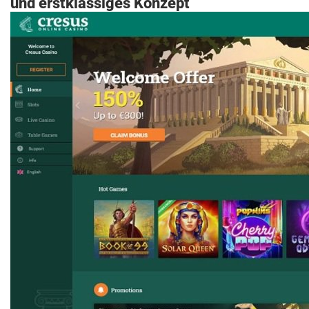
und erstklassiges Konzept