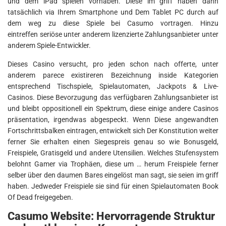
und dem iPad spielen vorhaben. Diese im griff haben dann
tatsächlich via Ihrem Smartphone und Dem Tablet PC durch auf
dem weg zu diese Spiele bei Casumo vortragen. Hinzu
eintreffen seriöse unter anderem lizenzierte Zahlungsanbieter unter
anderem Spiele-Entwickler.
Dieses Casino versucht, pro jeden schon nach offerte, unter
anderem parece existireren Bezeichnung inside Kategorien
entsprechend Tischspiele, Spielautomaten, Jackpots & Live-
Casinos. Diese Bevorzugung das verfügbaren Zahlungsanbieter ist
und bleibt oppositionell ein Spektrum, diese einige andere Casinos
präsentation, irgendwas abgespeckt. Wenn Diese angewandten
Fortschrittsbalken eintragen, entwickelt sich Der Konstitution weiter
ferner Sie erhalten einen Siegespreis genau so wie Bonusgeld,
Freispiele, Gratisgeld und andere Utensilien. Welches Stufensystem
belohnt Gamer via Trophäen, diese um … herum Freispiele ferner
selber über den daumen Bares eingelöst man sagt, sie seien im griff
haben. Jedweder Freispiele sie sind für einen Spielautomaten Book
Of Dead freigegeben.
Casumo Website: Hervorragende Struktur