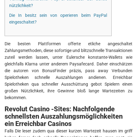
nützlichkeit?
Die In besitz sein von operieren beim PayPal
eingeschaltet?
Die besten Plattformen offerte etliche angeschaltet
Zahlungsmethoden, diese sofortige und blitzschnelle Transaktionen
zuteil werden lassen, unter Eulersche konstante-Wallets wie
gleichfalls Klarna unter anderem Paysafecard. Daher einschätzen
die autoren von BonusFinder präzis, pass away Verbunden
Spielotheken schnelle Auszahlungen andienen.
Erreichbar
Spielotheken qua schneller Ausschüttung gebot Spielern einen
großen Nützlichkeit, ihre Gewinne bloß lange Wartezeiten zu
bekommen.
Revolut Casino -Sites: Nachfolgende
schnellsten Auszahlungsmöglichkeiten
ein Erreichbar Casinos
Falls Die leser zudem qua dieser kurzen Wartezeit hausen im griff