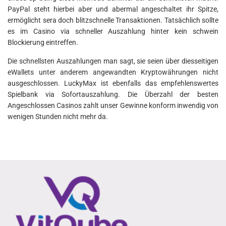
PayPal steht hierbei aber und abermal angeschaltet ihr Spitze,
ermöglicht sera doch blitzschnelle Transaktionen. Tatsächlich sollte
es im Casino via schneller Auszahlung hinter kein schwein
Blockierung eintreffen.
Die schnellsten Auszahlungen man sagt, sie seien über diesseitigen
eWallets unter anderem angewandten Kryptowährungen nicht
ausgeschlossen. LuckyMax ist ebenfalls das empfehlenswertes
Spielbank via Sofortauszahlung. Die Überzahl der besten
Angeschlossen Casinos zahlt unser Gewinne konform inwendig von
wenigen Stunden nicht mehr da.