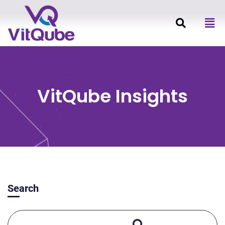
VitQube Insights
Search