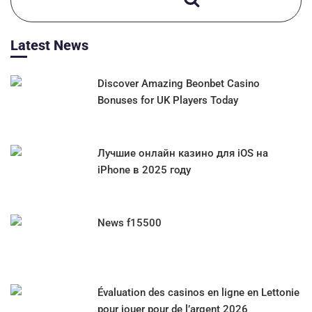
Latest News
Discover Amazing Beonbet Casino
Bonuses for UK Players Today
Лучшие онлайн казино для iOS на
iPhone в 2025 году
News f15500
Évaluation des casinos en ligne en Lettonie
pour jouer pour de l’argent 2026