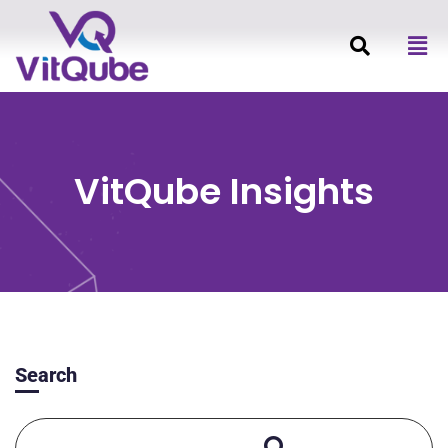
VitQube Insights
Search