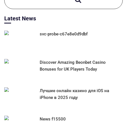
Latest News
svc-probe-c67e8e0d9dbf
Discover Amazing Beonbet Casino
Bonuses for UK Players Today
Лучшие онлайн казино для iOS на
iPhone в 2025 году
News f15500