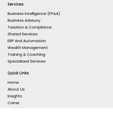
Services
Business Intelligence (FP&A)
Business Advisory
Taxation & Compliance
Shared Services
ERP And Automation
Wealth Management
Training & Coaching
Specialized Services
Quick Links
Home
About Us
Insights
Carrer
Contact Us