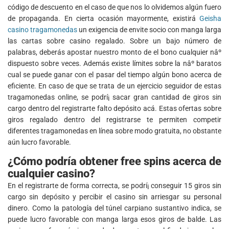
código de descuento en el caso de que nos lo olvidemos algún fuero
de propaganda. En cierta ocasión mayormente, existirá
Geisha
casino tragamonedas
un exigencia de envite socio con manga larga
las cartas sobre casino regalado. Sobre un bajo número de
palabras, deberás apostar nuestro monto de el bono cualquier nâº
dispuesto sobre veces. Además existe límites sobre la nâº baratos
cual se puede ganar con el pasar del tiempo algún bono acerca de
eficiente. En caso de que se trata de un ejercicio seguidor de estas
tragamonedas online, se podrí¡ sacar gran cantidad de giros sin
cargo dentro del registrarte falto depósito acá. Estas ofertas sobre
giros regalado dentro del registrarse te permiten competir
diferentes tragamonedas en línea sobre modo gratuita, no obstante
aún lucro favorable.
¿Cómo podría obtener free spins acerca de
cualquier casino?
En el registrarte de forma correcta, se podrí¡ conseguir 15 giros sin
cargo sin depósito y percibir el casino sin arriesgar su personal
dinero. Como la patologí­a del túnel carpiano sustantivo indica, se
puede lucro favorable con manga larga esos giros de balde. Las