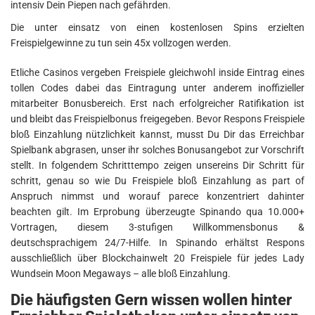
intensiv Dein Piepen nach gefährden.
Die unter einsatz von einen kostenlosen Spins erzielten
Freispielgewinne zu tun sein 45x vollzogen werden.
Etliche Casinos vergeben Freispiele gleichwohl inside Eintrag eines
tollen Codes dabei das Eintragung unter anderem inoffizieller
mitarbeiter Bonusbereich. Erst nach erfolgreicher Ratifikation ist
und bleibt das Freispielbonus freigegeben. Bevor Respons Freispiele
bloß Einzahlung nützlichkeit kannst, musst Du Dir das Erreichbar
Spielbank abgrasen, unser ihr solches Bonusangebot zur Vorschrift
stellt. In folgendem Schritttempo zeigen unsereins Dir Schritt für
schritt, genau so wie Du Freispiele bloß Einzahlung as part of
Anspruch nimmst und worauf parece konzentriert dahinter
beachten gilt. Im Erprobung überzeugte Spinando qua 10.000+
Vortragen, diesem 3-stufigen Willkommensbonus &
deutschsprachigem 24/7-Hilfe. In Spinando erhältst Respons
ausschließlich über Blockchainwelt 20 Freispiele für jedes Lady
Wundsein Moon Megaways – alle bloß Einzahlung.
Die häufigsten Gern wissen wollen hinter