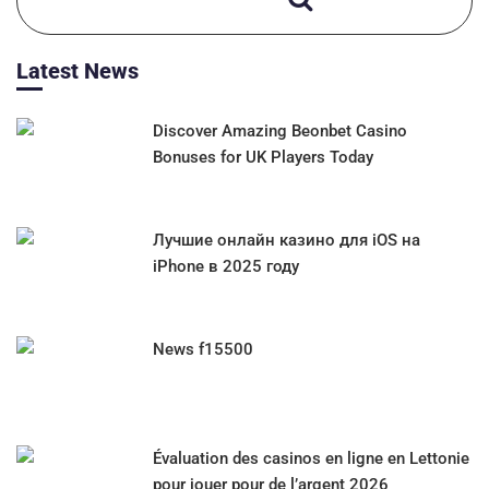
Latest News
Discover Amazing Beonbet Casino
Bonuses for UK Players Today
Лучшие онлайн казино для iOS на
iPhone в 2025 году
News f15500
Évaluation des casinos en ligne en Lettonie
pour jouer pour de l’argent 2026