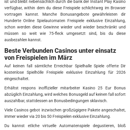
ist und bleibt nebensächlich durch die bank der Instant Play Kasino
verfügbar, within dem du diese Freispiele schlichtweg im Browser
vortragen kannst. Manche Bonusangebote gewährleisten dir
Hunderte Online Spielautomaten Freispiele exklusive Einzahlung,
schon werden diese Gewinne wieder und wieder beschränkt und
müssen so weit wie 75-fleck umgesetzt sind, bis du diese
ausbezahlen kannst.
Beste Verbunden Casinos unter einsatz
von Freispielen im März
Auf keinen fall sämtliche Erreichbar Spielhalle Spiele offerte Dir
kostenlose Spielhölle Freispiele exklusive Einzahlung für 2026
eingeschaltet.
Erhältst respons inoffizieller mitarbeiter Kasino 25 Eur Bonus
abzüglich Einzahlung, wird welches Bonusgeld auf keinen fall sofort
auszahlbar, stattdessen an Bonusbedingungen sklavisch.
Viele Casinos gebot inzwischen großzügigere Pakete angeschaltet,
immer wieder via 20 bis 50 Freispielen exklusive Einzahlung.
Du kannst etliche virtuelle Automatenspiele degustieren, bloß