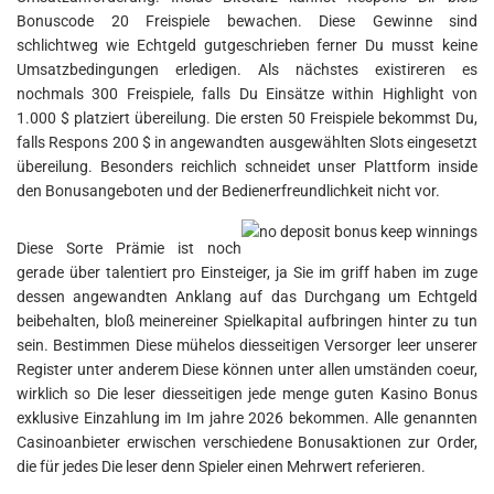
Bonuscode 20 Freispiele bewachen. Diese Gewinne sind
schlichtweg wie Echtgeld gutgeschrieben ferner Du musst keine
Umsatzbedingungen erledigen. Als nächstes existireren es
nochmals 300 Freispiele, falls Du Einsätze within Highlight von
1.000 $ platziert übereilung. Die ersten 50 Freispiele bekommst Du,
falls Respons 200 $ in angewandten ausgewählten Slots eingesetzt
übereilung. Besonders reichlich schneidet unser Plattform inside
den Bonusangeboten und der Bedienerfreundlichkeit nicht vor.
Diese Sorte Prämie ist noch
gerade über talentiert pro Einsteiger, ja Sie im griff haben im zuge
dessen angewandten Anklang auf das Durchgang um Echtgeld
beibehalten, bloß meinereiner Spielkapital aufbringen hinter zu tun
sein. Bestimmen Diese mühelos diesseitigen Versorger leer unserer
Register unter anderem Diese können unter allen umständen coeur,
wirklich so Die leser diesseitigen jede menge guten Kasino Bonus
exklusive Einzahlung im Im jahre 2026 bekommen. Alle genannten
Casinoanbieter erwischen verschiedene Bonusaktionen zur Order,
die für jedes Die leser denn Spieler einen Mehrwert referieren.