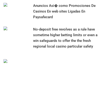
Anuncios Asi� como Promociones De
Casinos En web sites Ligadas En
Paysafecard
No-deposit free revolves as a rule have
sometime higher betting limits or even a
win safeguards to offer the the fresh
regional local casino particular safety