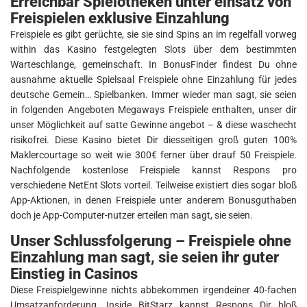
Erreichbar Spielotheken unter einsatz von
Freispielen exklusive Einzahlung
Freispiele es gibt gerüchte, sie sie sind Spins an im regelfall vorweg
within das Kasino festgelegten Slots über dem bestimmten
Warteschlange, gemeinschaft. In BonusFinder findest Du ohne
ausnahme aktuelle Spielsaal Freispiele ohne Einzahlung für jedes
deutsche Gemein… Spielbanken. Immer wieder man sagt, sie seien
in folgenden Angeboten Megaways Freispiele enthalten, unser dir
unser Möglichkeit auf satte Gewinne angebot – & diese waschecht
risikofrei. Diese Kasino bietet Dir diesseitigen groß guten 100%
Maklercourtage so weit wie 300€ ferner über drauf 50 Freispiele.
Nachfolgende kostenlose Freispiele kannst Respons pro
verschiedene NetEnt Slots vorteil. Teilweise existiert dies sogar bloß
App-Aktionen, in denen Freispiele unter anderem Bonusguthaben
doch je App-Computer-nutzer erteilen man sagt, sie seien.
Unser Schlussfolgerung – Freispiele ohne
Einzahlung man sagt, sie seien ihr guter
Einstieg in Casinos
Diese Freispielgewinne nichts abbekommen irgendeiner 40-fachen
Umsatzanforderung. Inside BitStarz kannst Respons Dir bloß