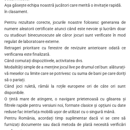
Așa găsește echipa noastră jucători care merită o invitație rapidă.
în clasament.
Pentru rezultate corecte, jocurile noastre folosesc generarea de
numere aleatorii certificate atunci când este nevoie și lucrăm doar
cu studiouri binecunoscute ale căror jocuri sunt verificate în mod
regulat de laboratoare externe.
Retrageri prioritare cu ferestre de revizuire anterioare odată ce
verificarea este finalizată.
Când comutați dispozitivele, activitatea dvs.
Modalități simple de a menține jocul live pe drumul cel bun: alăturați-
vă meselor cu limite care se potrivesc cu suma de bani pe care doriți
să o pariați.
Când joci ruletă, rămâi la roțile europene ori de câte ori sunt
disponibile.
O țintă mare de atingere, o navigare prietenoasă cu glisarea și
filtrele rapide pentru versiuni noi, formate clasice și opțiuni cu date
reduse fac interfața mobilă ușor de utilizat cu o singură mână.
Pentru România, acordați timp suplimentar dacă vi se cere să
furnizați documente sau dacă metoda de plată necesită verificări