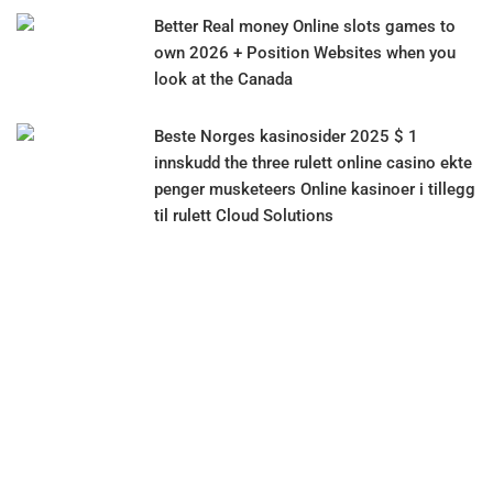
Better Real money Online slots games to
own 2026 + Position Websites when you
look at the Canada
Beste Norges kasinosider 2025 $ 1
innskudd the three rulett online casino ekte
penger musketeers Online kasinoer i tillegg
til rulett Cloud Solutions