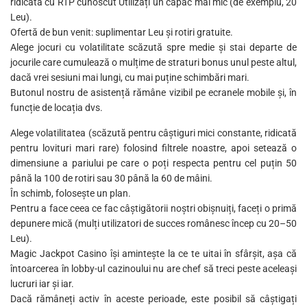
ridicată cu RTP cunoscut Utilizați un capac mai mic (de exemplu, 20
Leu).
Ofertă de bun venit: suplimentar Leu și rotiri gratuite.
Alege jocuri cu volatilitate scăzută spre medie și stai departe de
jocurile care cumulează o mulțime de straturi bonus unul peste altul,
dacă vrei sesiuni mai lungi, cu mai puține schimbări mari.
Butonul nostru de asistență rămâne vizibil pe ecranele mobile și, în
funcție de locația dvs.
Alege volatilitatea (scăzută pentru câștiguri mici constante, ridicată
pentru lovituri mari rare) folosind filtrele noastre, apoi setează o
dimensiune a pariului pe care o poți respecta pentru cel puțin 50
până la 100 de rotiri sau 30 până la 60 de mâini.
În schimb, folosește un plan.
Pentru a face ceea ce fac câștigătorii noștri obișnuiți, faceți o primă
depunere mică (mulți utilizatori de succes românesc încep cu 20–50
Leu).
Magic Jackpot Casino își amintește la ce te uitai în sfârșit, așa că
întoarcerea în lobby-ul cazinoului nu are chef să treci peste aceleași
lucruri iar și iar.
Dacă rămâneți activ în aceste perioade, este posibil să câștigați