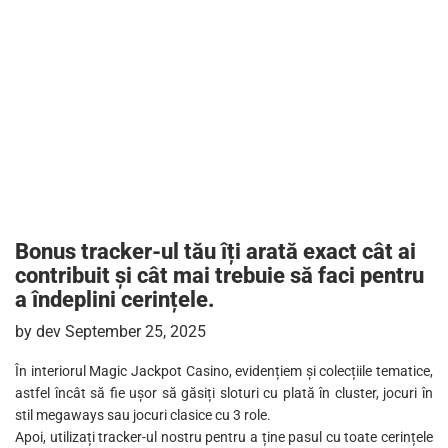
Bonus tracker-ul tău îți arată exact cât ai
contribuit și cât mai trebuie să faci pentru
a îndeplini cerințele.
by dev September 25, 2025
În interiorul Magic Jackpot Casino, evidențiem și colecțiile tematice,
astfel încât să fie ușor să găsiți sloturi cu plată în cluster, jocuri în
stil megaways sau jocuri clasice cu 3 role.
Apoi, utilizați tracker-ul nostru pentru a ține pasul cu toate cerințele