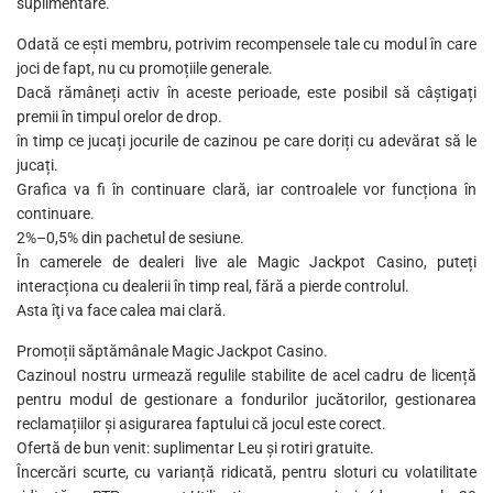
suplimentare.
Odată ce ești membru, potrivim recompensele tale cu modul în care
joci de fapt, nu cu promoțiile generale.
Dacă rămâneți activ în aceste perioade, este posibil să câștigați
premii în timpul orelor de drop.
în timp ce jucați jocurile de cazinou pe care doriți cu adevărat să le
jucați.
Grafica va fi în continuare clară, iar controalele vor funcționa în
continuare.
2%–0,5% din pachetul de sesiune.
În camerele de dealeri live ale Magic Jackpot Casino, puteți
interacționa cu dealerii în timp real, fără a pierde controlul.
Asta îţi va face calea mai clară.
Promoții săptămânale Magic Jackpot Casino.
Cazinoul nostru urmează regulile stabilite de acel cadru de licență
pentru modul de gestionare a fondurilor jucătorilor, gestionarea
reclamațiilor și asigurarea faptului că jocul este corect.
Ofertă de bun venit: suplimentar Leu și rotiri gratuite.
Încercări scurte, cu varianță ridicată, pentru sloturi cu volatilitate