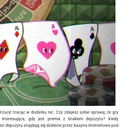
ucić tracąc w dodatku nic. Czy zdajesz sobie sprawę, że gry
interesująca, gdy jest premia z brakiem depozytu? Kiedy
bez depozytu znajdują się dzielone przez kasyna internetowe pod