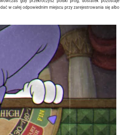
ówczas gdy przekroczysz polski próg, dostatek pozostaje
dać w całej odpowiednim miejscu przy zarejestrowania się albo