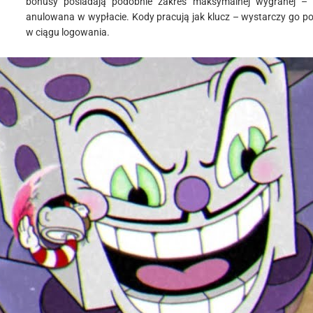
bonusy posiadają podobnie zakres maksymalnej wygranej – w
anulowana w wypłacie. Kody pracują jak klucz – wystarczy go po
w ciągu logowania.