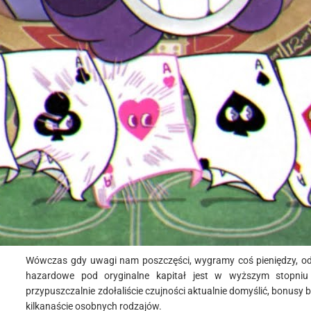
Wówczas gdy uwagi nam poszczęści, wygramy coś pieniędzy, odrz
hazardowe pod oryginalne kapitał jest w wyższym stopniu 
przypuszczalnie zdołaliście czujności aktualnie domyślić, bonusy 
kilkanaście osobnych rodzajów.