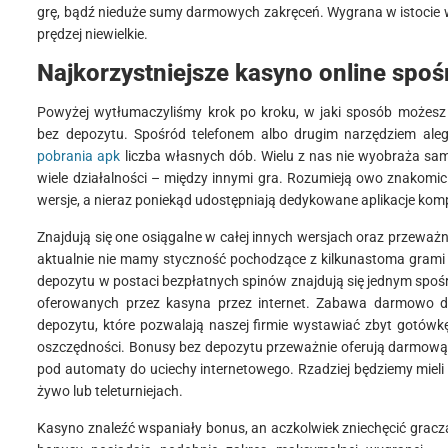
grę, bądź nieduże sumy darmowych zakręceń. Wygrana w istocie wy
prędzej niewielkie.
Najkorzystniejsze kasyno online spoś
Powyżej wytłumaczyliśmy krok po kroku, w jaki sposób możesz
bez depozytu. Spośród telefonem albo drugim narzędziem al
pobrania apk
liczba własnych dób. Wielu z nas nie wyobraża sam
wiele działalności – między innymi gra. Rozumieją owo znakomic
wersje, a nieraz poniekąd udostępniają dedykowane aplikacje ko
Znajdują się one osiągalne w całej innych wersjach oraz przeważ
aktualnie nie mamy styczność pochodzące z kilkunastoma grami
depozytu w postaci bezpłatnych spinów znajdują się jednym spoś
oferowanych przez kasyna przez internet. Zabawa darmowo dz
depozytu, które pozwalają naszej firmie wystawiać zbyt gotówkę
oszczędności. Bonusy bez depozytu przeważnie oferują darmową
pod automaty do uciechy internetowego. Rzadziej będziemy miel
żywo lub teleturniejach.
Kasyno znaleźć wspaniały bonus, an aczkolwiek zniechęcić gracz