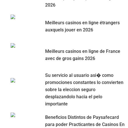
2026
Meilleurs casinos en ligne étrangers
auxquels jouer en 2026
Meilleurs casinos en ligne de France
avec de gros gains 2026
Su servicio al usuario asi� como
promociones constantes lo convierten
sobre la eleccion seguro
desplazandolo hacia el pelo
importante
Beneficios Distintos de Paysafecard
para poder Practicantes de Casinos En