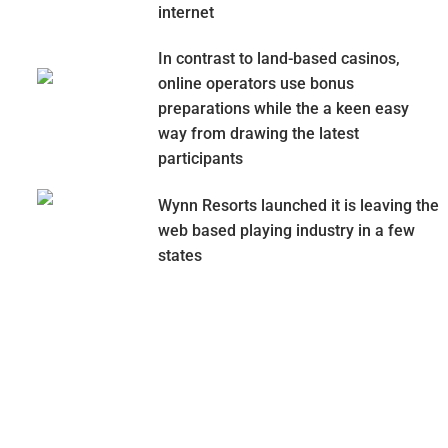
internet
In contrast to land-based casinos,
online operators use bonus
preparations while the a keen easy
way from drawing the latest
participants
Wynn Resorts launched it is leaving the
web based playing industry in a few
states