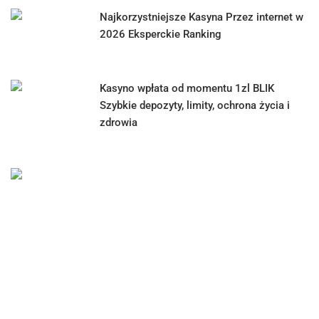
Najkorzystniejsze Kasyna Przez internet w
2026 Eksperckie Ranking
Kasyno wpłata od momentu 1zl BLIK
Szybkie depozyty, limity, ochrona życia i
zdrowia