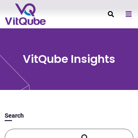
VitQube Insights
Search