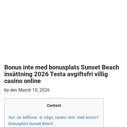
Bonus inte med bonusplats Sunset Beach
insättning 2026 Testa avgiftsfri villig
casino online
by dev March 10, 2026
Content
Hur sa befinner si någo casino inte med konto?:
bonusplats Sunset Beach