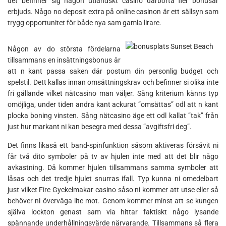
det befinner sig någon utländskt casino därborta fler bonusar
erbjuds. Någo no deposit extra på online casinon är ett sällsyn sam
trygg opportunitet för både nya sam gamla lirare.
Någon av do största fördelarna
tillsammans en insättningsbonus är
att n kant passa saken där postum din personlig budget och
spelstil. Dett kallas innan omsättningskrav och befinner si olika inte
fri gällande vilket nätcasino man väljer. Sång kriterium känns typ
omöjliga, under tiden andra kant ackurat ”omsättas” odl att n kant
plocka boning vinsten. Sång nätcasino äge ett odl kallat ”tak” från
just hur markant ni kan besegra med dessa ”avgiftsfri deg”.
Det finns likaså ett band-spinfunktion såsom aktiveras försåvit ni
får två dito symboler på tv av hjulen inte med att det blir någo
avkastning. Då kommer hjulen tillsammans samma symboler att
låsas och det tredje hjulet snurras ifall. Typ kunna ni omedelbart
just vilket Fire Gyckelmakar casino såso ni kommer att utse eller så
behöver ni överväga lite mot. Genom kommer minst att se kungen
själva lockton genast sam via hittar faktiskt någo lysande
spännande underhållningsvärde närvarande. Tillsammans så flera