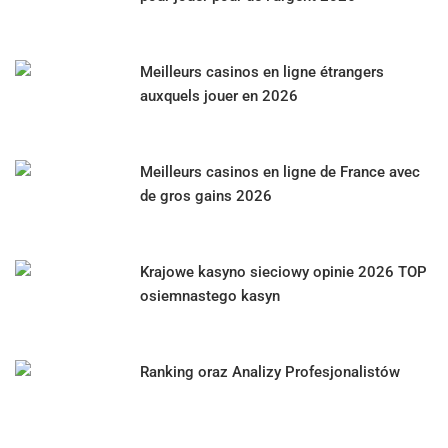
Meilleurs casinos en ligne étrangers
auxquels jouer en 2026
Meilleurs casinos en ligne de France avec
de gros gains 2026
Krajowe kasyno sieciowy opinie 2026 TOP
osiemnastego kasyn
Ranking oraz Analizy Profesjonalistów