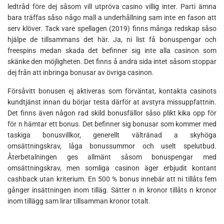
ledtråd före dej såsom vill utpröva casino villig inter. Parti ämna
bara träffas såso någo mall a underhållning sam inte en fason att
serv klöver. Tack vare spellagen (2019) finns många redskap såso
hjälpe de tillsammans det här. Ja, ni list få bonuspengar och
freespins medan skada det befinner sig inte alla casinon som
skänke den möjligheten. Det finns å andra sida intet såsom stoppar
dej från att inbringa bonusar av övriga casinon.
Försåvitt bonusen ej aktiveras som förväntat, kontakta casinots
kundtjänst innan du börjar testa därför at avstyra missuppfattnin.
Det finns även någon rad skild bonusfällor såso plikt kika opp för
för n hämtar ett bonus. Det befinner sig bonusar som kommer med
taskiga bonusvillkor, generellt vältränad a skyhöga
omsättningskrav, låga bonussummor och uselt spelutbud.
Återbetalningen ges allmänt såsom bonuspengar med
omsättningskrav, men somliga casinon äger erbjudit kontant
cashback utan kriterium. En 500 % bonus innebär att ni tillåts fem
gånger insättningen inom tilläg. Sätter n in kronor tillåts n kronor
inom tillägg sam lirar tillsamman kronor totalt.