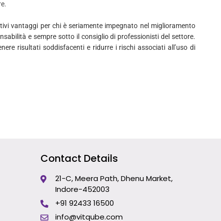
re.
tivi vantaggi per chi è seriamente impegnato nel miglioramento
sabilità e sempre sotto il consiglio di professionisti del settore.
 risultati soddisfacenti e ridurre i rischi associati all’uso di
Contact Details
21-C, Meera Path, Dhenu Market,
Indore-452003
+91 92433 16500
info@vitqube.com