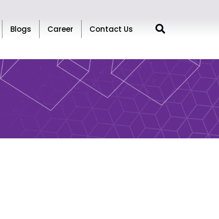
Blogs
Career
Contact Us