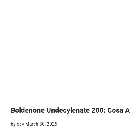
Boldenone Undecylenate 200: Cosa As
by dev March 30, 2026