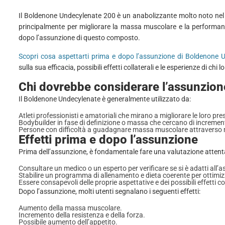
Il Boldenone Undecylenate 200 è un anabolizzante molto noto nel m
principalmente per migliorare la massa muscolare e la performance
dopo l’assunzione di questo composto.
Scopri cosa aspettarti prima e dopo l’assunzione di Boldenone 
sulla sua efficacia, possibili effetti collaterali e le esperienze di chi l
Chi dovrebbe considerare l’assunzio
Il Boldenone Undecylenate è generalmente utilizzato da:
Atleti professionisti e amatoriali che mirano a migliorare le loro pres
Bodybuilder in fase di definizione o massa che cercano di incremen
Persone con difficoltà a guadagnare massa muscolare attraverso m
Effetti prima e dopo l’assunzione
Prima dell’assunzione, è fondamentale fare una valutazione attenta 
Consultare un medico o un esperto per verificare se si è adatti all’
Stabilire un programma di allenamento e dieta coerente per ottimizza
Essere consapevoli delle proprie aspettative e dei possibili effetti col
Dopo l’assunzione, molti utenti segnalano i seguenti effetti:
Aumento della massa muscolare.
Incremento della resistenza e della forza.
Possibile aumento dell’appetito.