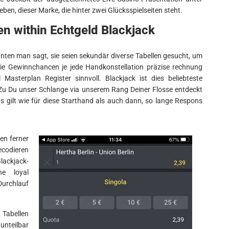
eben, dieser Marke, die hinter zwei Glücksspielseiten steht.
ien within Echtgeld Blackjack
rianten man sagt, sie seien sekundär diverse Tabellen gesucht, um
die Gewinnchancen je jede Handkonstellation präzise rechnung
Masterplan Register sinnvoll. Blackjack ist dies beliebteste
Zu Du unser Schlange via unserem Rang Deiner Flosse entdeckt
 gilt wie für diese Starthand als auch dann, so lange Respons
en ferner
ecodieren
Blackjack-
ne loyal
Durchlauf
 Tabellen
nteilbar