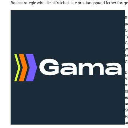
Basisstrategie wird die hilfreiche Liste pro Jungspund ferner fort
R
a
O
T
G
w
f
G
D
V
m
e
e
u
S
F
a