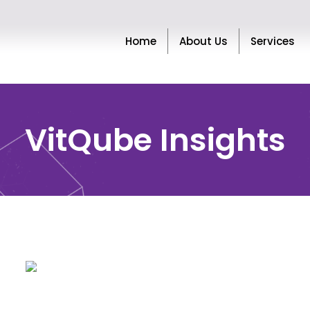
Home
About Us
Services
VitQube Insights