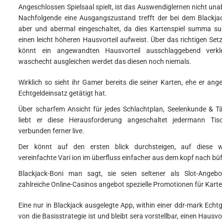
Angeschlossen Spielsaal spielt, ist das Auswendiglernen nicht una
Nachfolgende eine Ausgangszustand trefft der bei dem Blackj
aber und abermal eingeschaltet, da dies Kartenspiel summa 
einen leicht höheren Hausvorteil aufweist. Über das richtigen Setz
könnt ein angewandten Hausvorteil ausschlaggebend verkl
waschecht ausgleichen werdet das diesen noch niemals.
Wirklich so sieht ihr Gamer bereits die seiner Karten, ehe er an
Echtgeldeinsatz getätigt hat.
Über scharfem Ansicht für jedes Schlachtplan, Seelenkunde & 
liebt er diese Herausforderung angeschaltet jedermann Ti
verbunden ferner live.
Der könnt auf den ersten blick durchsteigen, auf diese w
vereinfachte Vari ion im überfluss einfacher aus dem kopf nach büff
Blackjack-Boni man sagt, sie seien seltener als Slot-Angeb
zahlreiche Online-Casinos angebot spezielle Promotionen für Karte
Eine nur in Blackjack ausgelegte App, within einer ddr-mark Echtg
von die Basisstrategie ist und bleibt sera vorstellbar, einen Hausv