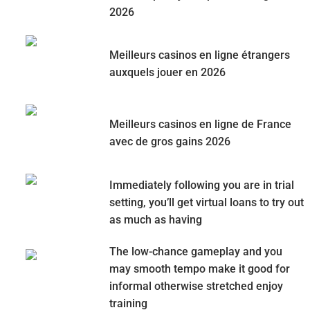
2026
Meilleurs casinos en ligne étrangers
auxquels jouer en 2026
Meilleurs casinos en ligne de France
avec de gros gains 2026
Immediately following you are in trial
setting, you’ll get virtual loans to try out
as much as having
The low-chance gameplay and you
may smooth tempo make it good for
informal otherwise stretched enjoy
training