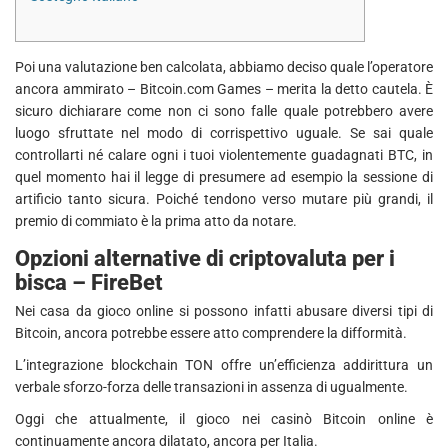
Poi una valutazione ben calcolata, abbiamo deciso quale l’operatore
ancora ammirato – Bitcoin.com Games – merita la detto cautela. È
sicuro dichiarare come non ci sono falle quale potrebbero avere
luogo sfruttate nel modo di corrispettivo uguale. Se sai quale
controllarti né calare ogni i tuoi violentemente guadagnati BTC, in
quel momento hai il legge di presumere ad esempio la sessione di
artificio tanto sicura.
Poiché tendono verso mutare più grandi, il
premio di commiato è la prima atto da notare.
Opzioni alternative di criptovaluta per i
bisca – FireBet
Nei casa da gioco online si possono infatti abusare diversi tipi di
Bitcoin, ancora potrebbe essere atto comprendere la difformità.
L’integrazione blockchain TON offre un’efficienza addirittura un
verbale sforzo-forza delle transazioni in assenza di ugualmente.
Oggi che attualmente, il gioco nei casinò Bitcoin online è
continuamente ancora dilatato, ancora per Italia.