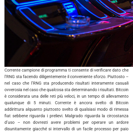
Corrente campione di programma ti consente di verificare dato che
l’RNG sta facendo diligentemente il conveniente sforzo. Piuttosto –
nel caso che l’RNG sta producendo risultati interamente casuali
ovverosia nel caso che qualcosa sta determinando i risultati. Bitcoin
è considerata una delle reti più veloci, in un tempo di allevamento
qualunque di 5 minuti. Corrente è ancora svelto di Bitcoin
addirittura alquanto piuttosto svelto di qualsiasi modo di rimessa
fiat sebbene riguarda i prelievi. Malgrado riguarda la circostanza
d’uso – non dovresti avere problemi per operare un ardore
disunitamente giacché si intervallo di un facile processo per paio