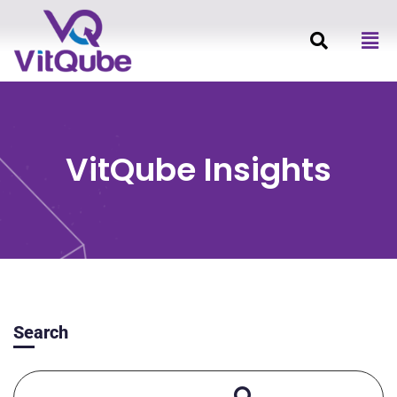
VitQube Insights
Search