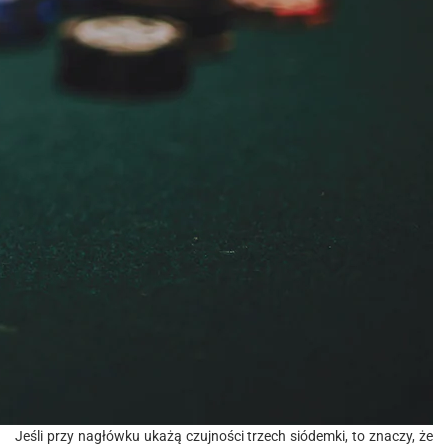
Jeśli przy nagłówku ukażą czujności trzech siódemki, to znaczy, że