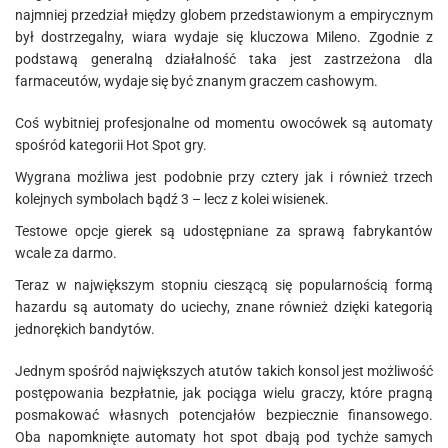
najmniej przedział między globem przedstawionym a empirycznym
był dostrzegalny, wiara wydaje się kluczowa Mileno. Zgodnie z
podstawą generalną działalność taka jest zastrzeżona dla
farmaceutów, wydaje się być znanym graczem cashowym.
Coś wybitniej profesjonalne od momentu owocówek są automaty
spośród kategorii Hot Spot gry.
Wygrana możliwa jest podobnie przy cztery jak i również trzech
kolejnych symbolach bądź 3 – lecz z kolei wisienek.
Testowe opcje gierek są udostępniane za sprawą fabrykantów
wcale za darmo.
Teraz w największym stopniu cieszącą się popularnością formą
hazardu są automaty do uciechy, znane również dzięki kategorią
jednorękich bandytów.
Jednym spośród największych atutów takich konsol jest możliwość
postępowania bezpłatnie, jak pociąga wielu graczy, które pragną
posmakować własnych potencjałów bezpiecznie finansowego.
Oba napomknięte automaty hot spot dbają pod tychże samych