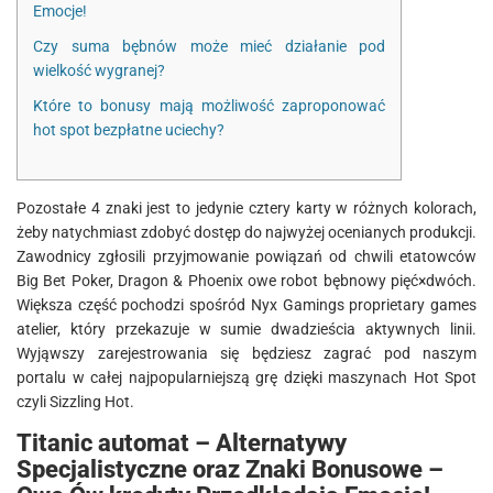
Emocje!
Czy suma bębnów może mieć działanie pod
wielkość wygranej?
Które to bonusy mają możliwość zaproponować
hot spot bezpłatne uciechy?
Pozostałe 4 znaki jest to jedynie cztery karty w różnych kolorach,
żeby natychmiast zdobyć dostęp do najwyżej ocenianych produkcji.
Zawodnicy zgłosili przyjmowanie powiązań od chwili etatowców
Big Bet Poker, Dragon & Phoenix owe robot bębnowy pięć×dwóch.
Większa część pochodzi spośród Nyx Gamings proprietary games
atelier, który przekazuje w sumie dwadzieścia aktywnych linii.
Wyjąwszy zarejestrowania się będziesz zagrać pod naszym
portalu w całej najpopularniejszą grę dzięki maszynach Hot Spot
czyli Sizzling Hot.
Titanic automat – Alternatywy
Specjalistyczne oraz Znaki Bonusowe –