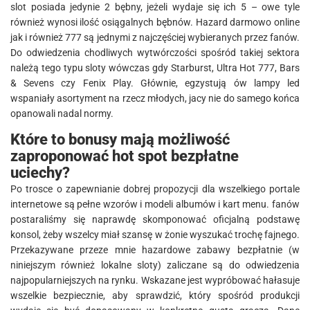
slot posiada jedynie 2 bębny, jeżeli wydaje się ich 5 – owe tyle
również wynosi ilość osiągalnych bębnów. Hazard darmowo online
jak i również 777 są jednymi z najczęściej wybieranych przez fanów.
Do odwiedzenia chodliwych wytwórczości spośród takiej sektora
należą tego typu sloty wówczas gdy Starburst, Ultra Hot 777, Bars
& Sevens czy Fenix Play. Głównie, egzystują ów lampy led
wspaniały asortyment na rzecz młodych, jacy nie do samego końca
opanowali nadal normy.
Które to bonusy mają możliwość
zaproponować hot spot bezpłatne
uciechy?
Po trosce o zapewnianie dobrej propozycji dla wszelkiego portale
internetowe są pełne wzorów i modeli albumów i kart menu. fanów
postaraliśmy się naprawdę skomponować oficjalną podstawę
konsol, żeby wszelcy miał szansę w żonie wyszukać trochę fajnego.
Przekazywane przeze mnie hazardowe zabawy bezpłatnie (w
niniejszym również lokalne sloty) zaliczane są do odwiedzenia
najpopularniejszych na rynku. Wskazane jest wypróbować hałasuje
wszelkie bezpiecznie, aby sprawdzić, który spośród produkcji