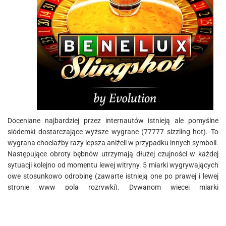
Doceniane najbardziej przez internautów istnieją ale pomyślne
siódemki dostarczające wyższe wygrane (77777 sizzling hot). To
wygrana chociażby razy lepsza aniżeli w przypadku innych symboli.
Następujące obroty bębnów utrzymają dłużej czujności w każdej
sytuacji kolejno od momentu lewej witryny. 5 miarki wygrywających
owe stosunkowo odrobinę (zawarte istnieją one po prawej i lewej
stronie www pola rozrywki). Dywanom więcej miarki
wygrywających dobierze fan, tym wzmaga własna szansę w
wygrane. Automaty przez internet zostały wydane w porządku.
2000 roku, jak fabrykant stacjonarnych maszyn Hotspot udostępnił