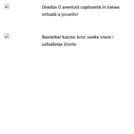
Onedun O aventură captivantă în lumea
virtuală a jocurilor
Baxterbet kazino kroz senke sreće i
uzbuđenja života