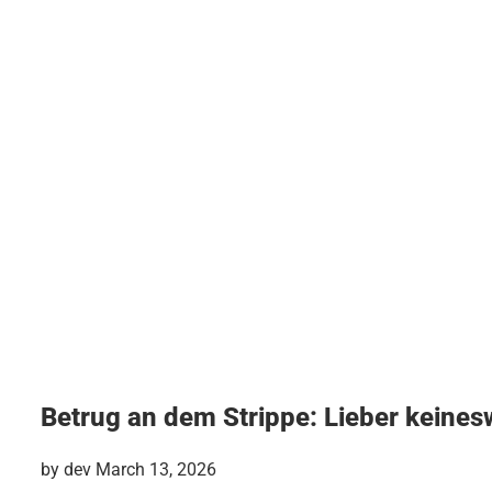
Betrug an dem Strippe: Lieber keines
by dev March 13, 2026