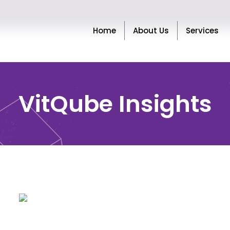
Home
About Us
Services
VitQube Insights