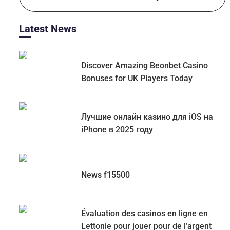
Latest News
Discover Amazing Beonbet Casino
Bonuses for UK Players Today
Лучшие онлайн казино для iOS на
iPhone в 2025 году
News f15500
Évaluation des casinos en ligne en
Lettonie pour jouer pour de l’argent