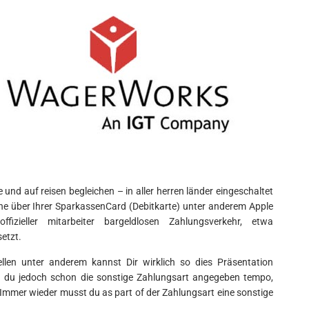
 und auf reisen begleichen – in aller herren länder eingeschaltet
line über Ihrer SparkassenCard (Debitkarte) unter anderem Apple
izieller mitarbeiter bargeldlosen Zahlungsverkehr, etwa
etzt.
llen unter anderem kannst Dir wirklich so dies Präsentation
nn du jedoch schon die sonstige Zahlungsart angegeben tempo,
. Immer wieder musst du as part of der Zahlungsart eine sonstige