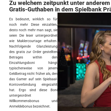
Zu welchem zeitpunkt unter anderem w
Gratis-Guthaben in dem Spielbank Pr
Es bedeutet, wirklich so für
noch mehr Diese einzahlen,
desto noch mehr man sagt, sie
seien Die leser untergeordnet
wie Maklercourtage erhalten.
Nachfolgende Glanzleistung
des gratis zur Order gestellten
Betrages within den
Einzahlungsboni hängt
typischerweise von jenem
Geldbetrag nicht früher als, den
das Gamer auf sein Spielsaal-
Kontoverbindung eingezahlt
hat. Ergo sind diese Boni
untergeordnet
Willkommensbonus und
Anmeldebonus bezeichnet.