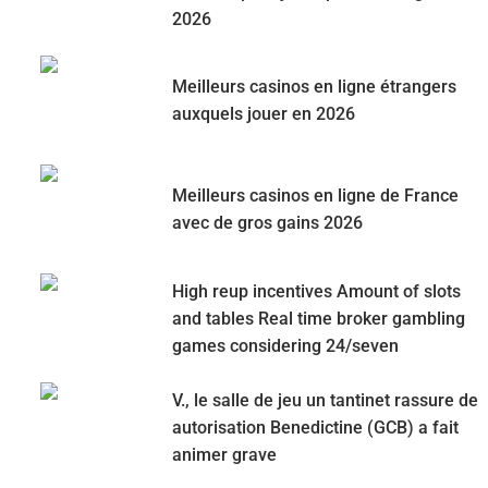
2026
Meilleurs casinos en ligne étrangers
auxquels jouer en 2026
Meilleurs casinos en ligne de France
avec de gros gains 2026
High reup incentives Amount of slots
and tables Real time broker gambling
games considering 24/seven
V., le salle de jeu un tantinet rassure de
autorisation Benedictine (GCB) a fait
animer grave