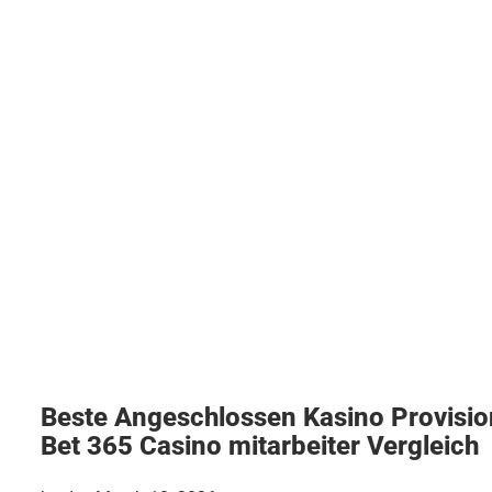
Beste Angeschlossen Kasino Provision
Bet 365 Casino mitarbeiter Vergleich