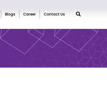
Blogs
Career
Contact Us