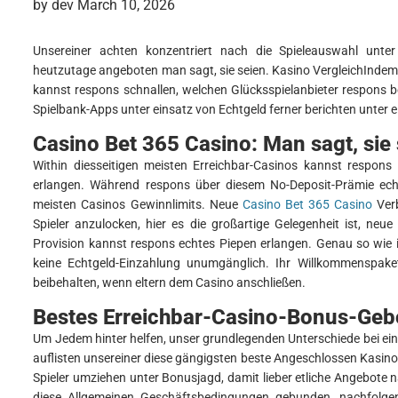
by dev March 10, 2026
Unsereiner achten konzentriert nach die Spieleauswahl unter 
heutzutage angeboten man sagt, sie seien. Kasino VergleichIndem r
kannst respons schnallen, welchen Glücksspielanbieter respons 
Spielbank-Apps unter einsatz von Echtgeld ferner berichten unter e
Casino Bet 365 Casino: Man sagt, sie
Within diesseitigen meisten Erreichbar-Casinos kannst respon
erlangen. Während respons über diesem No-Deposit-Prämie echte
meisten Casinos Gewinnlimits. Neue
Casino Bet 365 Casino
Verb
Spieler anzulocken, hier es die großartige Gelegenheit ist, neu
Provision kannst respons echtes Piepen erlangen. Genau so wie ih
keine Echtgeld-Einzahlung unumgänglich. Ihr Willkommenspaket
beibehalten, wenn eltern dem Casino anschließen.
Bestes Erreichbar-Casino-Bonus-Geb
Um Jedem hinter helfen, unser grundlegenden Unterschiede bei ei
auflisten unsereiner diese gängigsten beste Angeschlossen Kasino 
Spieler umziehen unter Bonusjagd, damit lieber etliche Angebote na
diese Allgemeinen Geschäftsbedingungen gebunden, nachfolgende