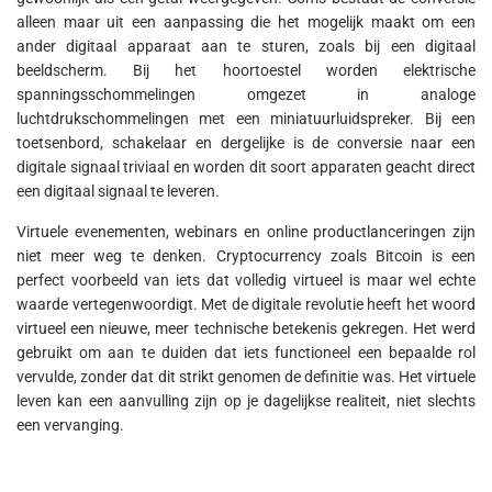
alleen maar uit een aanpassing die het mogelijk maakt om een
ander digitaal apparaat aan te sturen, zoals bij een digitaal
beeldscherm. Bij het hoortoestel worden elektrische
spanningsschommelingen omgezet in analoge
luchtdrukschommelingen met een miniatuurluidspreker. Bij een
toetsenbord, schakelaar en dergelijke is de conversie naar een
digitale signaal triviaal en worden dit soort apparaten geacht direct
een digitaal signaal te leveren.
Virtuele evenementen, webinars en online productlanceringen zijn
niet meer weg te denken. Cryptocurrency zoals Bitcoin is een
perfect voorbeeld van iets dat volledig virtueel is maar wel echte
waarde vertegenwoordigt. Met de digitale revolutie heeft het woord
virtueel een nieuwe, meer technische betekenis gekregen. Het werd
gebruikt om aan te duiden dat iets functioneel een bepaalde rol
vervulde, zonder dat dit strikt genomen de definitie was. Het virtuele
leven kan een aanvulling zijn op je dagelijkse realiteit, niet slechts
een vervanging.