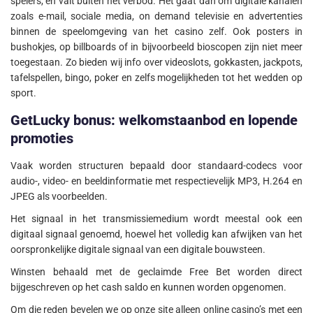
spelers, en valt buiten het verbod. Het gaat dan om digitale kanalen
zoals e-mail, sociale media, on demand televisie en advertenties
binnen de speelomgeving van het casino zelf. Ook posters in
bushokjes, op billboards of in bijvoorbeeld bioscopen zijn niet meer
toegestaan. Zo bieden wij info over videoslots, gokkasten, jackpots,
tafelspellen, bingo, poker en zelfs mogelijkheden tot het wedden op
sport.
GetLucky bonus: welkomstaanbod en lopende
promoties
Vaak worden structuren bepaald door standaard-codecs voor
audio-, video- en beeldinformatie met respectievelijk MP3, H.264 en
JPEG als voorbeelden.
Het signaal in het transmissiemedium wordt meestal ook een
digitaal signaal genoemd, hoewel het volledig kan afwijken van het
oorspronkelijke digitale signaal van een digitale bouwsteen.
Winsten behaald met de geclaimde Free Bet worden direct
bijgeschreven op het cash saldo en kunnen worden opgenomen.
Om die reden bevelen we op onze site alleen online casino’s met een