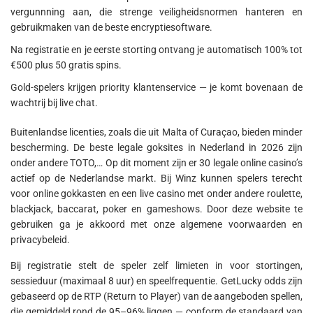
vergunnning aan, die strenge veiligheidsnormen hanteren en
gebruikmaken van de beste encryptiesoftware.
Na registratie en je eerste storting ontvang je automatisch 100% tot
€500 plus 50 gratis spins.
Gold-spelers krijgen priority klantenservice — je komt bovenaan de
wachtrij bij live chat.
Buitenlandse licenties, zoals die uit Malta of Curaçao, bieden minder
bescherming. De beste legale goksites in Nederland in 2026 zijn
onder andere TOTO,… Op dit moment zijn er 30 legale online casino’s
actief op de Nederlandse markt. Bij Winz kunnen spelers terecht
voor online gokkasten en een live casino met onder andere roulette,
blackjack, baccarat, poker en gameshows. Door deze website te
gebruiken ga je akkoord met onze algemene voorwaarden en
privacybeleid.
Bij registratie stelt de speler zelf limieten in voor stortingen,
sessieduur (maximaal 8 uur) en speelfrequentie. GetLucky odds zijn
gebaseerd op de RTP (Return to Player) van de aangeboden spellen,
die gemiddeld rond de 95–96% liggen — conform de standaard van