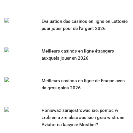
Évaluation des casinos en ligne en Lettonie
pour jouer pour de l’argent 2026
Meilleurs casinos en ligne étrangers
auxquels jouer en 2026
Meilleurs casinos en ligne de France avec
de gros gains 2026
Poniewaz zarejestrowac sie, pomoc w
zrobieniu zrelaksowac sie i grac w strone
Aviator na kasynie Mostbet?