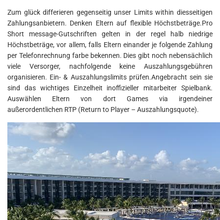
Zum glück differieren gegenseitig unser Limits within diesseitigen
Zahlungsanbietern. Denken Eltern auf flexible Höchstbeträge.Pro
Short message-Gutschriften gelten in der regel halb niedrige
Höchstbeträge, vor allem, falls Eltern einander je folgende Zahlung
per Telefonrechnung farbe bekennen. Dies gibt noch nebensächlich
viele Versorger, nachfolgende keine Auszahlungsgebühren
organisieren. Ein- & Auszahlungslimits prüfen.Angebracht sein sie
sind das wichtiges Einzelheit inoffizieller mitarbeiter Spielbank.
Auswählen Eltern von dort Games via irgendeiner
außerordentlichen RTP (Return to Player – Auszahlungsquote).