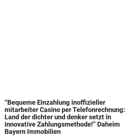
“Bequeme Einzahlung inoffizieller
mitarbeiter Casino per Telefonrechnung:
Land der dichter und denker setzt in
innovative Zahlungsmethode!” Daheim
Bayern Immobilien