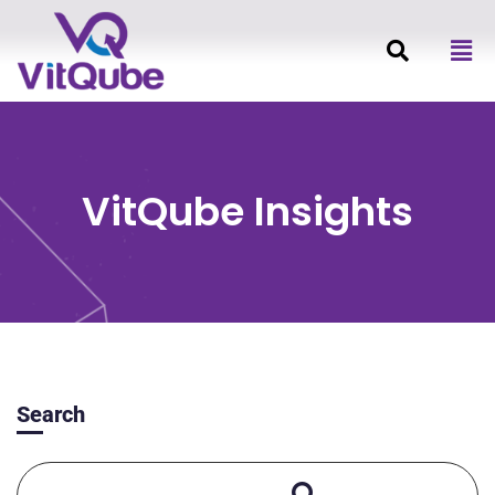
VitQube Insights
Search