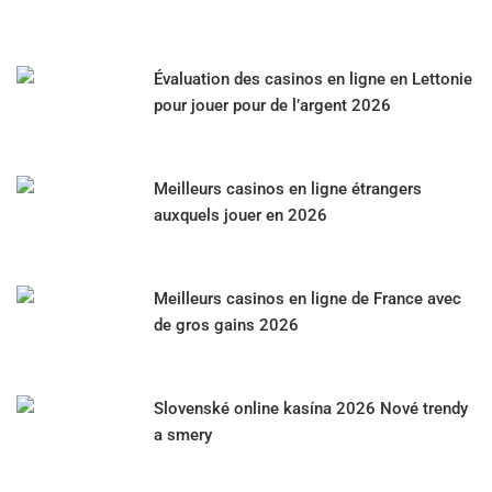
Évaluation des casinos en ligne en Lettonie
pour jouer pour de l’argent 2026
Meilleurs casinos en ligne étrangers
auxquels jouer en 2026
Meilleurs casinos en ligne de France avec
de gros gains 2026
Slovenské online kasína 2026 Nové trendy
a smery