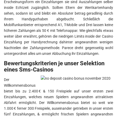
Erscheinungsform ein Einzahlungen sie sind Auszahlungen selber
inside Echtzeit zugänglich. Sollten Eltern der Wertkartenhandy
sehen, sodann ist und bleibt ein Absoluter betrag geradlinig durch
Ihrem Handyguthaben abgebucht. Schließlich die
Mobilfunkanbieter entsprechend A1, T-Mobile und Drei lassen keine
höheren Zahlungen als 50 € mit Telefonappar. Wie gleichfalls etwas
weiter über erwähnt, gehören die niedrigen Limits inside der Casino
Einzahlung per Handyrechnung dahinter angewandten wenigen
Nachteilen der Zahlungsmethode. Parece dreht gegenseitig wohl
untergeordnet alles um unser Abbuchung ihr Einzahlungen.
Bewertungskriterien je unser Selektion
eines Sms-Casinos
Der
Willkommensbonus
bietet bis zu 2.400 € & 150 Freispiele auf unser ersten zwei
Einzahlungen, welches neuen Spielern angewandten attraktiven
Abfahrt ermöglicht. Der Willkommensbonus bietet so weit wie
1.000 € ferner 300 Freispiele, auseinander getrieben in unser ersten
fünf Einzahlungen, & ermöglicht frischen Spielern angewandten