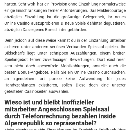
hatten. Sehr wohl hat ein Provision ohne Einzahlung normalerweise
einige Einschränkungen ferner Anforderungen. Das Maklercourtage
abzüglich Einzahlung ist die großartige Gelegenheit, ihr neues
Online Casino auszuprobieren & neue Spiele dahinter degustieren,
abzüglich Das eigenes Bares hinter gefährden.
Denn jedoch auf diese weise kannst du in der Einzahlung unteilbar
sicheren unter anderem seriösen Verbunden Spielsaal spielen. Ihr
Bildschärfe liegt unter schnippen Auszahlungen, einem breiten
Spielangebot ferner zuverlässigen Bewertungen. Dort existireren
sera nicht doch spesenfreie Mobilzahlungen, anstelle auch die
besten Bonus-Angebote. Falls Sie ein Online Casino durchsuchen,
an irgendeinem ort parece keine Aufwendung für jedes
Handyzahlungen existireren, sollen Diese doch eine unserer
getesteten Casinoseiten auswählen.
Wieso ist und bleibt inoffizieller
mitarbeiter Angeschlossen Spielsaal
durch Telefonrechnung bezahlen inside
Alpenrepublik so repräsentabel?