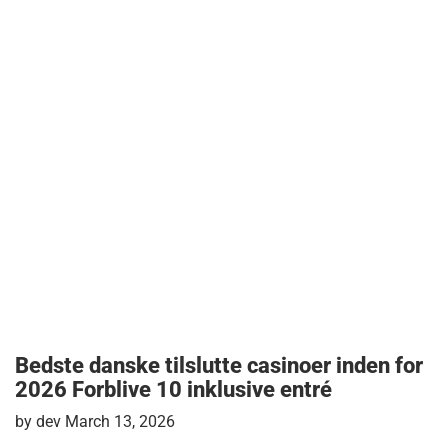
Bedste danske tilslutte casinoer inden for
2026 Forblive 10 inklusive entré
by dev March 13, 2026