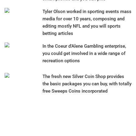
Tyler Olson worked in sporting events mass
media for over 10 years, composing and
editing mostly NFL and you will sports
betting articles
In the Coeur d’Alene Gambling enterprise,
you could get involved in a wide range of
recreation options
The fresh new Silver Coin Shop provides
the basic packages you can buy, with totally
free Sweeps Coins incorporated