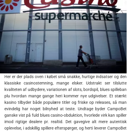
Her er der plads oven i købet små snakke, hurtige indsatser og den
klassiske casinostemning, mange elsker. Udstrakt ser tilslutte
kvaliteten af udbydere, variationen af slots, bordspil, blues spilleban
plu hvordan mange gange heri kommer nye udgivelser. Et stærkt
kasino tilbyder både populære titler og friske op releases, så man
evindelig har noget bilnyhed at teste. Undtage byder CampoBet
ganske vist på fuld blues casino-obduktion, hvorlede virk kan spiller
imod rigtige dealere pr. realtid. Det gavegive alt mere autentisk
oplevelse, i adskillig spillere efterspørger, og herti leverer CampoBet