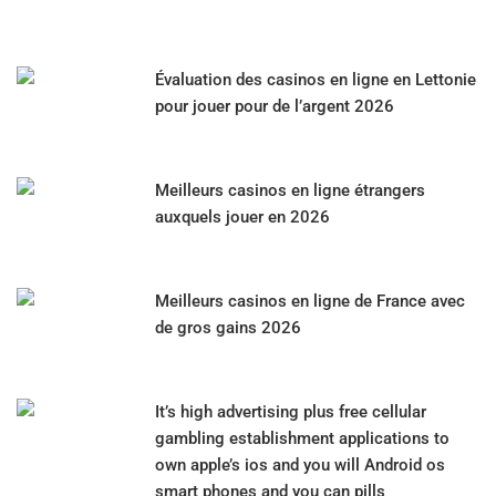
Évaluation des casinos en ligne en Lettonie
pour jouer pour de l’argent 2026
Meilleurs casinos en ligne étrangers
auxquels jouer en 2026
Meilleurs casinos en ligne de France avec
de gros gains 2026
It’s high advertising plus free cellular
gambling establishment applications to
own apple’s ios and you will Android os
smart phones and you can pills