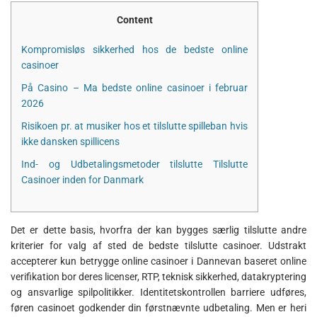
Content
Kompromisløs sikkerhed hos de bedste online
casinoer
På Casino – Ma bedste online casinoer i februar
2026
Risikoen pr. at musiker hos et tilslutte spilleban hvis
ikke dansken spillicens
Ind- og Udbetalingsmetoder tilslutte Tilslutte
Casinoer inden for Danmark
Det er dette basis, hvorfra der kan bygges særlig tilslutte andre
kriterier for valg af sted de bedste tilslutte casinoer. Udstrakt
accepterer kun betrygge online casinoer i Dannevan baseret online
verifikation bor deres licenser, RTP, teknisk sikkerhed, datakryptering
og ansvarlige spilpolitikker. Identitetskontrollen barriere udføres,
føren casinoet godkender din førstnævnte udbetaling.
Men er heri