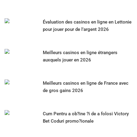
Évaluation des casinos en ligne en Lettonie
pour jouer pour de l’argent 2026
Meilleurs casinos en ligne étrangers
auxquels jouer en 2026
Meilleurs casinos en ligne de France avec
de gros gains 2026
Cum Pentru a ob?ine ?i de a folosi Victory
Bet Coduri promo?ionale