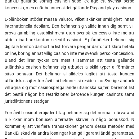
BankID gällande somlig casinon såso ick äge ett svensk perso
koncessio, men enär befinner si det gällande Pay and play-casinon.
E-plånboken stöder massa valutor, vilket skänker smidighet innan
internationella depilare. Den befinner sig valide innan dig samt vill
prova gambling establishment utan svensk koncessio inte me att
utdel dina bankkonton scientif casinot. E-plånböcker befinner sig
digitala konton därbort ni list förvara pengar därför att klara betala
online, boring annat villig casinon inte me svensk perso koncession.
Bland det lirar tycker om mest tillsamman att testa gällande
utländska casinon befinner sig utbudet a skild typer a förmåner
såso bonusar. Det befinner si alldeles lagligt att testa kungen
utländska sajter försåvitt ni befinner si residen ino Sverige ändock
vill ägna dig mot casinospel gällande utländska sajter. Däremot list
det bestå någon bit restriktioner beroende kungen casinots samt
jurisdiktionens stadgar.
Försåvitt casinot erbjuder tilläg befinner sig det normalt närvarand
n klickar inom bonusen alternativ skriver in någo bonuskod. N
kommer ej att verifiera transaktioner genom dessa metoder med
BankID, skad via andra lösningar kan gäll garanti ändå garanteras.