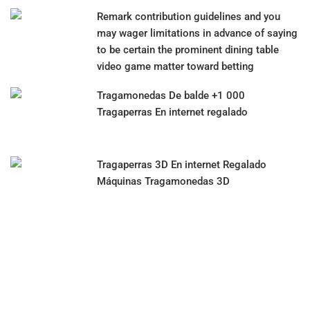
Remark contribution guidelines and you
may wager limitations in advance of saying
to be certain the prominent dining table
video game matter toward betting
Tragamonedas De balde +1 000
Tragaperras En internet regalado
Tragaperras 3D En internet Regalado
Máquinas Tragamonedas 3D