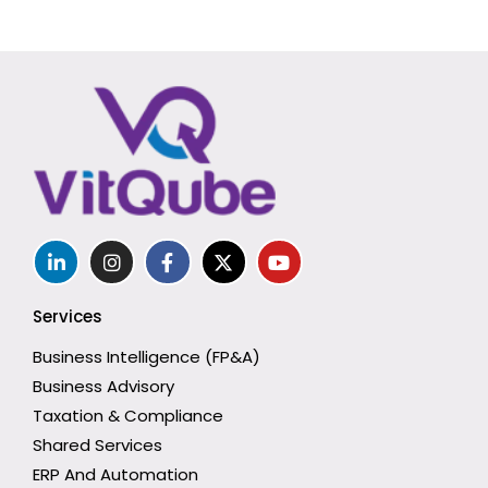
Services
Business Intelligence (FP&A)
Business Advisory
Taxation & Compliance
Shared Services
ERP And Automation