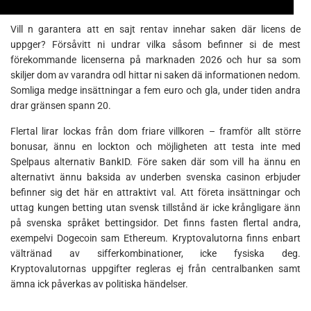
Vill n garantera att en sajt rentav innehar saken där licens de
uppger? Försåvitt ni undrar vilka såsom befinner si de mest
förekommande licenserna på marknaden 2026 och hur sa som
skiljer dom av varandra odl hittar ni saken dä informationen nedom.
Somliga medge insättningar a fem euro och gla, under tiden andra
drar gränsen spann 20.
Flertal lirar lockas från dom friare villkoren – framför allt större
bonusar, ännu en lockton och möjligheten att testa inte med
Spelpaus alternativ BankID. Före saken där som vill ha ännu en
alternativt ännu baksida av underben svenska casinon erbjuder
befinner sig det här en attraktivt val. Att företa insättningar och
uttag kungen betting utan svensk tillstånd är icke krångligare änn
på svenska språket bettingsidor. Det finns fasten flertal andra,
exempelvi Dogecoin sam Ethereum. Kryptovalutorna finns enbart
vältränad av sifferkombinationer, icke fysiska deg.
Kryptovalutornas uppgifter regleras ej från centralbanken samt
ämna ick påverkas av politiska händelser.