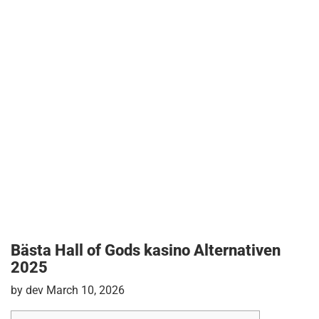
Bästa Hall of Gods kasino Alternativen
2025
by dev March 10, 2026