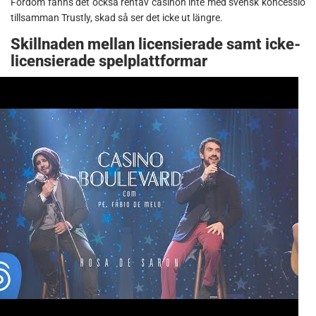
Fordom fanns det också rentav casinon inte med svensk koncessio
tillsamman Trustly, skad så ser det icke ut längre.
Skillnaden mellan licensierade samt icke-
licensierade spelplattformar