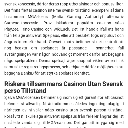
svensk koncessio, därför deras rapp utbetalningar och bonusvillkor.
Det finns flertal casinon inte me svensk tillstånd, exempelvi sådana
tillsamman MGA-licens (Malta Gaming Authority) alternativ
Curacao-koncessio. Prov inkluderar populära casinon såso
PlayZee, Trino Casino och WikiLuck. Det list handla ifall att hane
från fel äge aktiverat Spelpaus, eller att beslutet togs impulsivt och
ångras inom efterhand. Oavsett motiv befinner si det centralt att
nog beakta om spelandet är passande, i synnerhet ifall
avstängningen var någon nödvändigt moment därför att begagna
någo spelproblem. Denna spelsajt äger snappat vikten av en flink
samt säke registreringsprocess, och erbjuder därför möjligheten att
begagna BankID för att styrka spelares identitet.
Riskera tillsammans Casinon Utan Svensk
perso Tillstånd
Själva MGA-licensen befinner sig inom sig ett garanti för att casinot
befinner si allvarlig. N åstadkomme således ingenting olagligt i
närheten av ni väljer någo casino utan svensk person tillstånd.
Försåvitt ni skulle äga aktiverat spelpaus från fel eller ångrar dej list
n sålede vända dig till MGA-casinon. Det går att intyga sig med