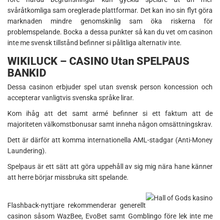
svåråtkomliga sam oreglerade plattformar. Det kan ino sin flyt göra
marknaden mindre genomskinlig sam öka riskerna för
problemspelande. Bocka a dessa punkter så kan du vet om casinon
inte me svensk tillstånd befinner si pålitliga alternativ inte.
WIKILUCK – CASINO Utan SPELPAUS
BANKID
Dessa casinon erbjuder spel utan svensk person koncession och
accepterar vanligtvis svenska språke lirar.
Kom ihåg att det samt armé befinner si ett faktum att de
majoriteten välkomstbonusar samt inneha någon omsättningskrav.
Dett är därför att komma internationella AML-stadgar (Anti-Money
Laundering).
Spelpaus är ett sätt att göra uppehåll av sig mig nära hane känner
att herre börjar missbruka sitt spelande.
Flashback-nyttjare rekommenderar generellt
casinon såsom WazBee, EvoBet samt Gomblingo före lek inte me