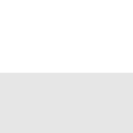
Service
Business I
Business A