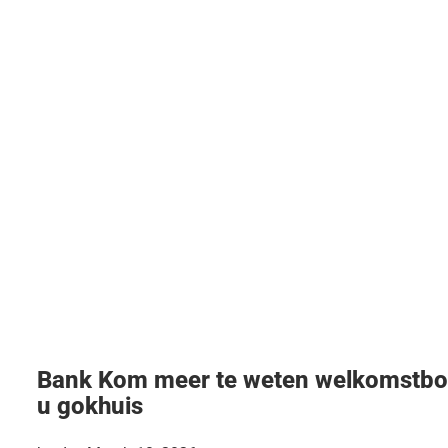
Bank Kom meer te weten welkomstbo
u gokhuis