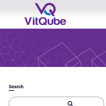
Search