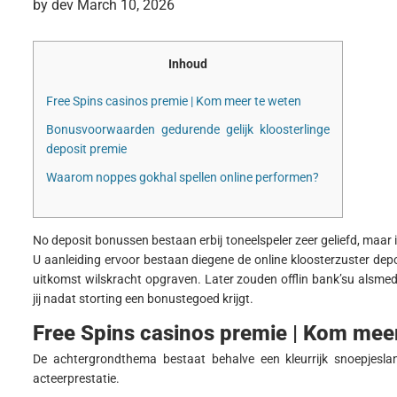
by dev March 10, 2026
Inhoud
Free Spins casinos premie | Kom meer te weten
Bonusvoorwaarden gedurende gelijk kloosterlinge
deposit premie
Waarom noppes gokhal spellen online performen?
No deposit bonussen bestaan erbij toneelspeler zeer geliefd, maar in
U aanleiding ervoor bestaan diegene de online kloosterzuster de
uitkomst wilskracht opgraven. Later zouden offlin bank’su alsm
jij nadat storting een bonustegoed krijgt.
Free Spins casinos premie | Kom mee
De achtergrondthema bestaat behalve een kleurrijk snoepjesla
acteerprestatie.