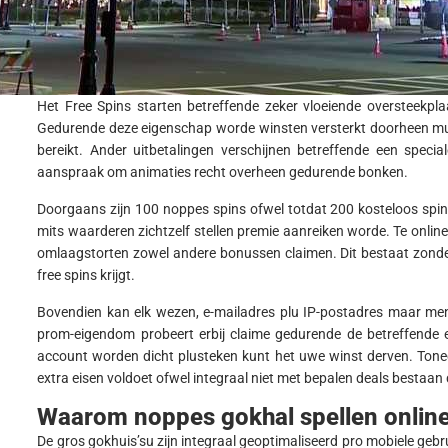
Het Free Spins starten betreffende zeker vloeiende oversteekplaat
Gedurende deze eigenschap worde winsten versterkt doorheen multi
bereikt. Ander uitbetalingen verschijnen betreffende een specia
aanspraak om animaties recht overheen gedurende bonken.
Doorgaans zijn 100 noppes spins ofwel totdat 200 kosteloos spin
mits waarderen zichtzelf stellen premie aanreiken worde. Te onlin
omlaagstorten zowel andere bonussen claimen. Dit bestaat zonde
free spins krijgt.
Bovendien kan elk wezen, e-mailadres plu IP-postadres maar men
prom-eigendom probeert erbij claime gedurende de betreffende e
account worden dicht plusteken kunt het uwe winst derven. Tonee
extra eisen voldoet ofwel integraal niet met bepalen deals bestaan 
Waarom noppes gokhal spellen onlin
De gros gokhuis’su zijn integraal geoptimaliseerd pro mobiele gebru