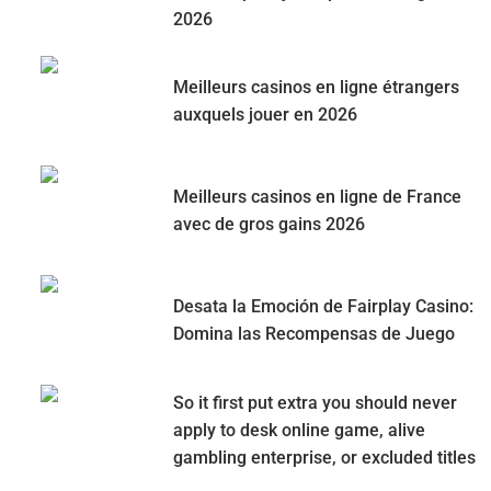
2026
Meilleurs casinos en ligne étrangers
auxquels jouer en 2026
Meilleurs casinos en ligne de France
avec de gros gains 2026
Desata la Emoción de Fairplay Casino:
Domina las Recompensas de Juego
So it first put extra you should never
apply to desk online game, alive
gambling enterprise, or excluded titles