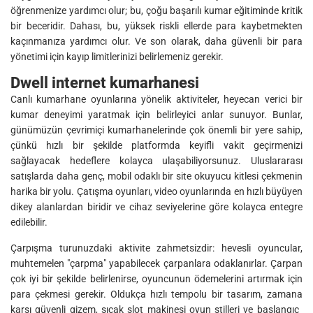
öğrenmenize yardımcı olur; bu, çoğu başarılı kumar eğitiminde kritik
bir beceridir. Dahası, bu, yüksek riskli ellerde para kaybetmekten
kaçınmanıza yardımcı olur. Ve son olarak, daha güvenli bir para
yönetimi için kayıp limitlerinizi belirlemeniz gerekir.
Dwell internet kumarhanesi
Canlı kumarhane oyunlarına yönelik aktiviteler, heyecan verici bir
kumar deneyimi yaratmak için belirleyici anlar sunuyor. Bunlar,
günümüzün çevrimiçi kumarhanelerinde çok önemli bir yere sahip,
çünkü hızlı bir şekilde platformda keyifli vakit geçirmenizi
sağlayacak hedeflere kolayca ulaşabiliyorsunuz. Uluslararası
satışlarda daha genç, mobil odaklı bir site okuyucu kitlesi çekmenin
harika bir yolu. Çatışma oyunları, video oyunlarında en hızlı büyüyen
dikey alanlardan biridir ve cihaz seviyelerine göre kolayca entegre
edilebilir.
Çarpışma turunuzdaki aktivite zahmetsizdir: hevesli oyuncular,
muhtemelen "çarpma" yapabilecek çarpanlara odaklanırlar. Çarpan
çok iyi bir şekilde belirlenirse, oyuncunun ödemelerini artırmak için
para çekmesi gerekir. Oldukça hızlı tempolu bir tasarım, zamana
karşı güvenli gizem, sıcak slot makinesi oyun stilleri ve başlangıç ​​​​