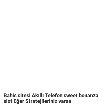
Bahis sitesi Akıllı Telefon sweet bonanza
slot Eğer Stratejileriniz varsa