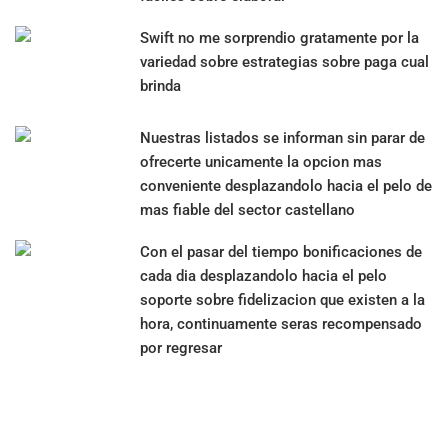
Swift no me sorprendio gratamente por la
variedad sobre estrategias sobre paga cual
brinda
Nuestras listados se informan sin parar de
ofrecerte unicamente la opcion mas
conveniente desplazandolo hacia el pelo de
mas fiable del sector castellano
Con el pasar del tiempo bonificaciones de
cada dia desplazandolo hacia el pelo
soporte sobre fidelizacion que existen a la
hora, continuamente seras recompensado
por regresar