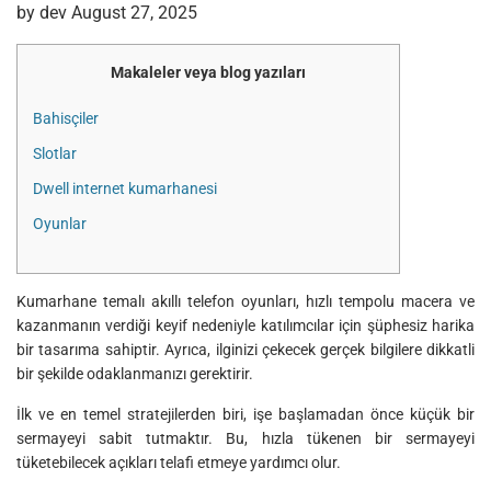
by dev August 27, 2025
Makaleler veya blog yazıları
Bahisçiler
Slotlar
Dwell internet kumarhanesi
Oyunlar
Kumarhane temalı akıllı telefon oyunları, hızlı tempolu macera ve
kazanmanın verdiği keyif nedeniyle katılımcılar için şüphesiz harika
bir tasarıma sahiptir. Ayrıca, ilginizi çekecek gerçek bilgilere dikkatli
bir şekilde odaklanmanızı gerektirir.
İlk ve en temel stratejilerden biri, işe başlamadan önce küçük bir
sermayeyi sabit tutmaktır.
Bu, hızla tükenen bir sermayeyi
tüketebilecek açıkları telafi etmeye yardımcı olur.