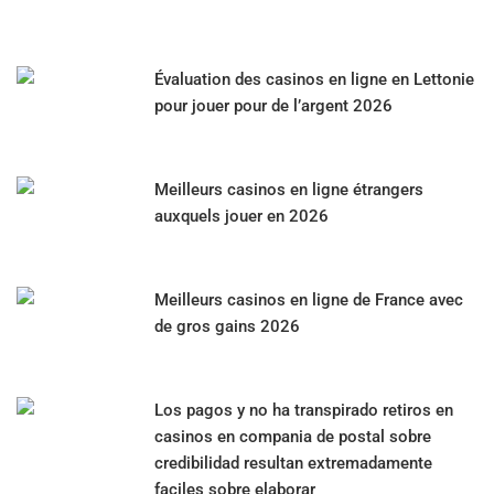
Évaluation des casinos en ligne en Lettonie
pour jouer pour de l’argent 2026
Meilleurs casinos en ligne étrangers
auxquels jouer en 2026
Meilleurs casinos en ligne de France avec
de gros gains 2026
Los pagos y no ha transpirado retiros en
casinos en compania de postal sobre
credibilidad resultan extremadamente
faciles sobre elaborar