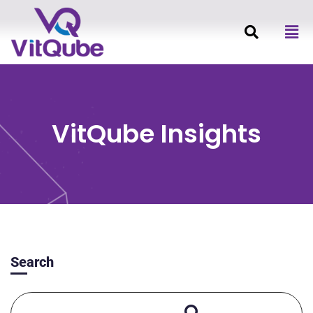
VitQube Insights
Search