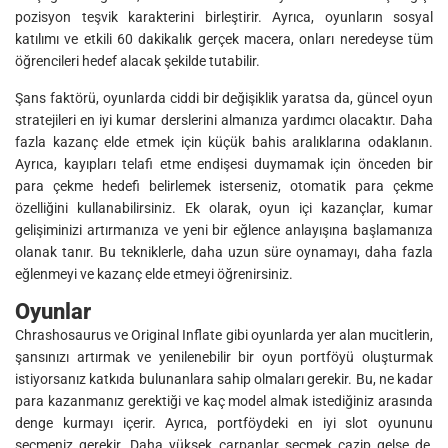
pozisyon teşvik karakterini birleştirir. Ayrıca, oyunların sosyal
katılımı ve etkili 60 dakikalık gerçek macera, onları neredeyse tüm
öğrencileri hedef alacak şekilde tutabilir.
Şans faktörü, oyunlarda ciddi bir değişiklik yaratsa da, güncel oyun
stratejileri en iyi kumar derslerini almanıza yardımcı olacaktır. Daha
fazla kazanç elde etmek için küçük bahis aralıklarına odaklanın.
Ayrıca, kayıpları telafi etme endişesi duymamak için önceden bir
para çekme hedefi belirlemek isterseniz, otomatik para çekme
özelliğini kullanabilirsiniz. Ek olarak, oyun içi kazançlar, kumar
gelişiminizi artırmanıza ve yeni bir eğlence anlayışına başlamanıza
olanak tanır. Bu tekniklerle, daha uzun süre oynamayı, daha fazla
eğlenmeyi ve kazanç elde etmeyi öğrenirsiniz.
Oyunlar
Chrashosaurus ve Original Inflate gibi oyunlarda yer alan mucitlerin,
şansınızı artırmak ve yenilenebilir bir oyun portföyü oluşturmak
istiyorsanız katkıda bulunanlara sahip olmaları gerekir. Bu, ne kadar
para kazanmanız gerektiği ve kaç model almak istediğiniz arasında
denge kurmayı içerir. Ayrıca, portföydeki en iyi slot oyununu
seçmeniz gerekir. Daha yüksek çarpanlar seçmek cazip gelse de,