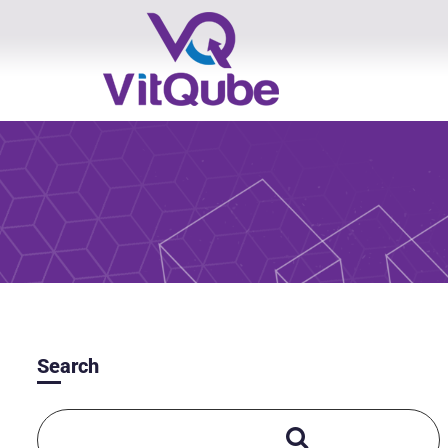
Search