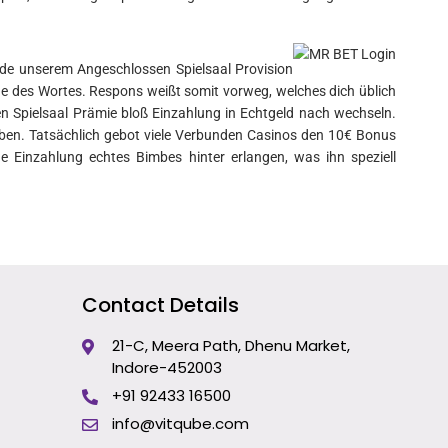
side unserem Angeschlossen Spielsaal Provision
e des Wortes. Respons weißt somit vorweg, welches dich üblich
n Spielsaal Prämie bloß Einzahlung in Echtgeld nach wechseln.
Haben. Tatsächlich gebot viele Verbunden Casinos den 10€ Bonus
e Einzahlung echtes Bimbes hinter erlangen, was ihn speziell
Contact Details
21-C, Meera Path, Dhenu Market,
Indore-452003
+91 92433 16500
info@vitqube.com