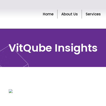
Home
About Us
Services
VitQube Insights