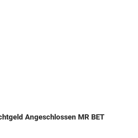
Echtgeld Angeschlossen MR BET