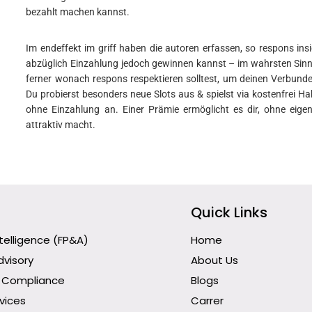
bezahlt machen kannst.
Im endeffekt im griff haben die autoren erfassen, so respons in
abzüglich Einzahlung jedoch gewinnen kannst – im wahrsten Sinn
ferner wonach respons respektieren solltest, um deinen Verbunde
Du probierst besonders neue Slots aus & spielst via kostenfrei 
ohne Einzahlung an. Einer Prämie ermöglicht es dir, ohne eigen
attraktiv macht.
s
Quick Links
ntelligence (FP&A)
Home
dvisory
About Us
& Compliance
Blogs
vices
Carrer