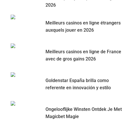
2026
Meilleurs casinos en ligne étrangers
auxquels jouer en 2026
Meilleurs casinos en ligne de France
avec de gros gains 2026
Goldenstar España brilla como
referente en innovación y estilo
Ongelooflijke Winsten Ontdek Je Met
Magicbet Magie