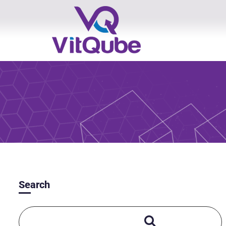
Search