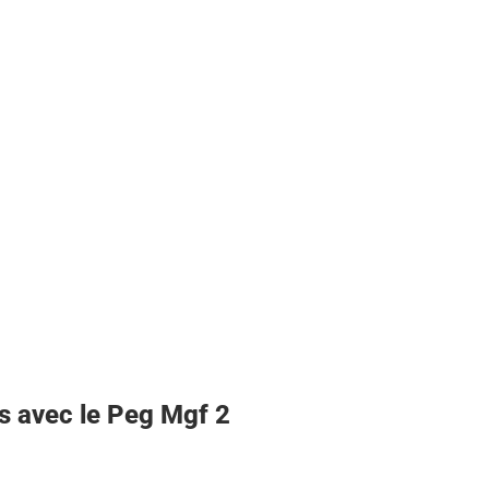
s avec le Peg Mgf 2