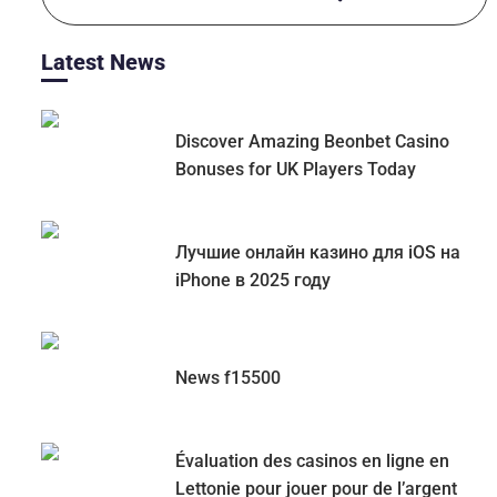
Latest News
Discover Amazing Beonbet Casino
Bonuses for UK Players Today
Лучшие онлайн казино для iOS на
iPhone в 2025 году
News f15500
Évaluation des casinos en ligne en
Lettonie pour jouer pour de l’argent