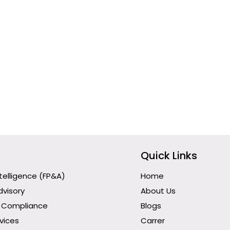
s
Quick Links
ntelligence (FP&A)
Home
dvisory
About Us
& Compliance
Blogs
vices
Carrer