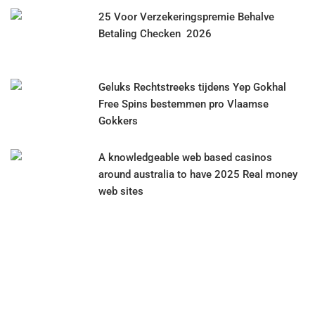
25 Voor Verzekeringspremie Behalve
Betaling Checken ️ 2026
Geluks Rechtstreeks tijdens Yep Gokhal
Free Spins bestemmen pro Vlaamse
Gokkers
A knowledgeable web based casinos
around australia to have 2025 Real money
web sites