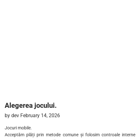
Alegerea jocului.
by dev February 14, 2026
Jocuri mobile.
Acceptăm plăți prin metode comune și folosim controale interne