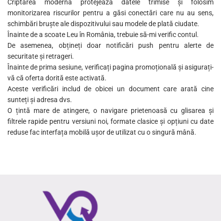
Criptarea modernă protejează datele trimise și folosim
monitorizarea riscurilor pentru a găsi conectări care nu au sens,
schimbări bruște ale dispozitivului sau modele de plată ciudate.
Înainte de a scoate Leu în România, trebuie să-mi verific contul.
De asemenea, obțineți doar notificări push pentru alerte de
securitate și retrageri.
Înainte de prima sesiune, verificați pagina promoțională și asigurați-
vă că oferta dorită este activată.
Aceste verificări includ de obicei un document care arată cine
sunteți și adresa dvs.
O țintă mare de atingere, o navigare prietenoasă cu glisarea și
filtrele rapide pentru versiuni noi, formate clasice și opțiuni cu date
reduse fac interfața mobilă ușor de utilizat cu o singură mână.