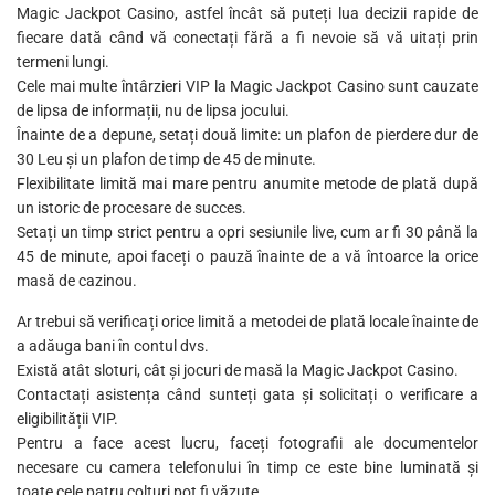
Magic Jackpot Casino, astfel încât să puteți lua decizii rapide de
fiecare dată când vă conectați fără a fi nevoie să vă uitați prin
termeni lungi.
Cele mai multe întârzieri VIP la Magic Jackpot Casino sunt cauzate
de lipsa de informații, nu de lipsa jocului.
Înainte de a depune, setați două limite: un plafon de pierdere dur de
30 Leu și un plafon de timp de 45 de minute.
Flexibilitate limită mai mare pentru anumite metode de plată după
un istoric de procesare de succes.
Setați un timp strict pentru a opri sesiunile live, cum ar fi 30 până la
45 de minute, apoi faceți o pauză înainte de a vă întoarce la orice
masă de cazinou.
Ar trebui să verificați orice limită a metodei de plată locale înainte de
a adăuga bani în contul dvs.
Există atât sloturi, cât și jocuri de masă la Magic Jackpot Casino.
Contactați asistența când sunteți gata și solicitați o verificare a
eligibilității VIP.
Pentru a face acest lucru, faceți fotografii ale documentelor
necesare cu camera telefonului în timp ce este bine luminată și
toate cele patru colțuri pot fi văzute.