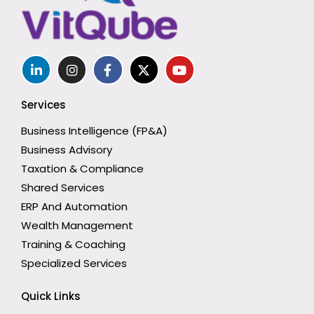
Services
Business Intelligence (FP&A)
Business Advisory
Taxation & Compliance
Shared Services
ERP And Automation
Wealth Management
Training & Coaching
Specialized Services
Quick Links