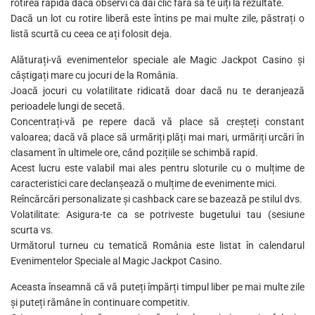
rotirea rapidă dacă observi că dai clic fără să te uiți la rezultate.
Dacă un lot cu rotire liberă este întins pe mai multe zile, păstrați o
listă scurtă cu ceea ce ați folosit deja.
Alăturați-vă evenimentelor speciale ale Magic Jackpot Casino și
câștigați mare cu jocuri de la România.
Joacă jocuri cu volatilitate ridicată doar dacă nu te deranjează
perioadele lungi de secetă.
Concentrați-vă pe repere dacă vă place să creșteți constant
valoarea; dacă vă place să urmăriți plăți mai mari, urmăriți urcări în
clasament în ultimele ore, când pozițiile se schimbă rapid.
Acest lucru este valabil mai ales pentru sloturile cu o mulțime de
caracteristici care declanșează o mulțime de evenimente mici.
Reîncărcări personalizate și cashback care se bazează pe stilul dvs.
Volatilitate: Asigura-te ca se potriveste bugetului tau (sesiune
scurta vs.
Următorul turneu cu tematică România este listat în calendarul
Evenimentelor Speciale al Magic Jackpot Casino.
Aceasta înseamnă că vă puteți împărți timpul liber pe mai multe zile
și puteți rămâne în continuare competitiv.