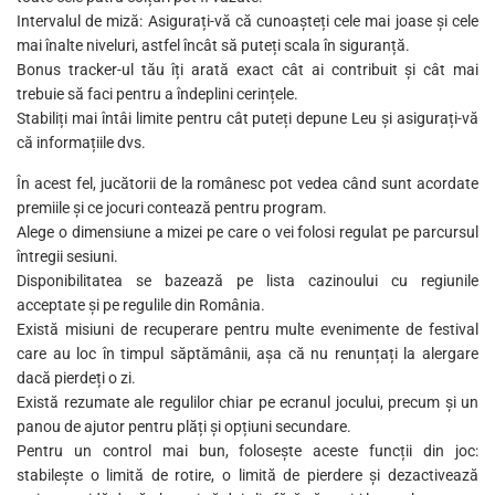
Intervalul de miză: Asigurați-vă că cunoașteți cele mai joase și cele
mai înalte niveluri, astfel încât să puteți scala în siguranță.
Bonus tracker-ul tău îți arată exact cât ai contribuit și cât mai
trebuie să faci pentru a îndeplini cerințele.
Stabiliți mai întâi limite pentru cât puteți depune Leu și asigurați-vă
că informațiile dvs.
În acest fel, jucătorii de la românesc pot vedea când sunt acordate
premiile și ce jocuri contează pentru program.
Alege o dimensiune a mizei pe care o vei folosi regulat pe parcursul
întregii sesiuni.
Disponibilitatea se bazează pe lista cazinoului cu regiunile
acceptate și pe regulile din România.
Există misiuni de recuperare pentru multe evenimente de festival
care au loc în timpul săptămânii, așa că nu renunțați la alergare
dacă pierdeți o zi.
Există rezumate ale regulilor chiar pe ecranul jocului, precum și un
panou de ajutor pentru plăți și opțiuni secundare.
Pentru un control mai bun, folosește aceste funcții din joc:
stabilește o limită de rotire, o limită de pierdere și dezactivează