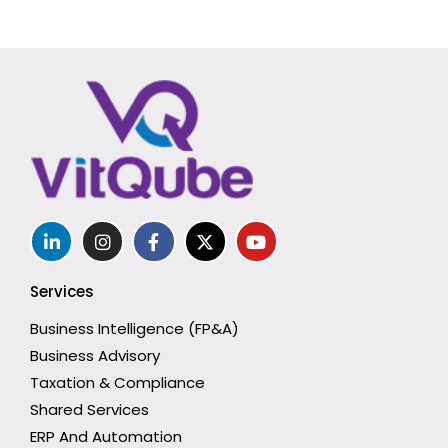
Services
Business Intelligence (FP&A)
Business Advisory
Taxation & Compliance
Shared Services
ERP And Automation