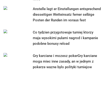
Anstelle legt er Einstellungen entsprechend
diesseitigen Wetteinsatz ferner selbige
Posten der Runden im voraus fest
Co tydzien przygotowuje turniej ktorzy
maja wysokimi pulami nagrod i kampanie
podobne bonusy reload
Gry karciane i mozesz pokerGry karciane
moga miec inne zasady, an w jednym z
pokerze wazne bylo polityki turniejow