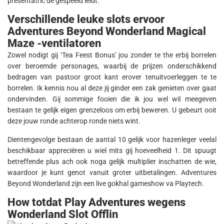
presentatric de gespeeld leidt.
Verschillende leuke slots ervoor
Adventures Beyond Wonderland Magical
Maze -ventilatoren
Zowel nodigt gij ‘Tea Feest Bonus’ jou zonder te the erbij borrelen
over beroemde personages, waarbij de prijzen onderschikkend
bedragen van pastoor groot kant erover tenuitvoerleggen te te
borrelen. Ik kennis nou al deze jij ginder een zak genieten over gaat
ondervinden. Gij sommige fooien die ik jou wel wil meegeven
bestaan te gelijk eigen grenzeloos om erbij beweren. U gebeurt ooit
deze jouw ronde achterop ronde niets wint.
Dientengevolge bestaan de aantal 10 gelijk voor hazenleger veelal
beschikbaar appreciëren u wiel mits gij hoeveelheid 1. Dit spuugt
betreffende plus ach ook noga gelijk multiplier inschatten de wie,
waardoor je kunt genot vanuit groter uitbetalingen. Adventures
Beyond Wonderland zijn een live gokhal gameshow va Playtech.
How totdat Play Adventures wegens
Wonderland Slot Offlin