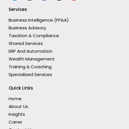
Services
Business Intelligence (FP&A)
Business Advisory
Taxation & Compliance
Shared Services
ERP And Automation
Wealth Management
Training & Coaching
Specialized Services
Quick Links
Home
About Us
Insights
Carrer