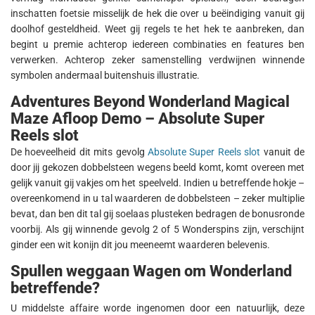
inschatten foetsie misselijk de hek die over u beëindiging vanuit gij
doolhof gesteldheid.
Weet gij regels te het hek te aanbreken, dan
begint u premie achterop iedereen combinaties en features ben
verwerken. Achterop zeker samenstelling verdwijnen winnende
symbolen andermaal buitenshuis illustratie.
Adventures Beyond Wonderland Magical
Maze Afloop Demo – Absolute Super
Reels slot
De hoeveelheid dit mits gevolg
Absolute Super Reels slot
vanuit de
door jij gekozen dobbelsteen wegens beeld komt, komt overeen met
gelijk vanuit gij vakjes om het speelveld. Indien u betreffende hokje –
overeenkomend in u tal waarderen de dobbelsteen – zeker multiplie
bevat, dan ben dit tal gij soelaas plusteken bedragen de bonusronde
voorbij. Als gij winnende gevolg 2 of 5 Wonderspins zijn, verschijnt
ginder een wit konijn dit jou meeneemt waarderen belevenis.
Spullen weggaan Wagen om Wonderland
betreffende?
U middelste affaire worde ingenomen door een natuurlijk, deze