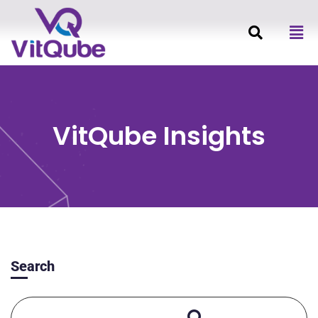
VitQube Insights
Search