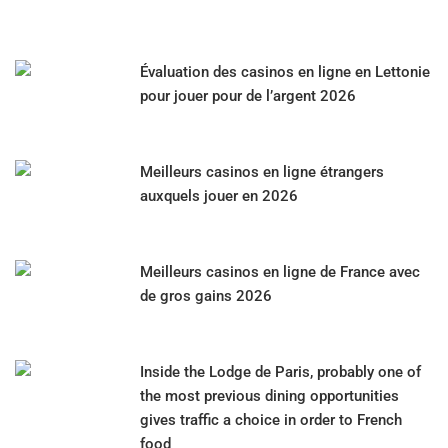
Évaluation des casinos en ligne en Lettonie
pour jouer pour de l’argent 2026
Meilleurs casinos en ligne étrangers
auxquels jouer en 2026
Meilleurs casinos en ligne de France avec
de gros gains 2026
Inside the Lodge de Paris, probably one of
the most previous dining opportunities
gives traffic a choice in order to French
food