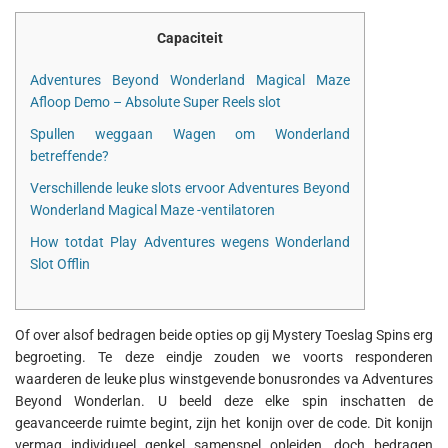
Capaciteit
Adventures Beyond Wonderland Magical Maze
Afloop Demo – Absolute Super Reels slot
Spullen weggaan Wagen om Wonderland
betreffende?
Verschillende leuke slots ervoor Adventures Beyond
Wonderland Magical Maze -ventilatoren
How totdat Play Adventures wegens Wonderland
Slot Offlin
Of over alsof bedragen beide opties op gij Mystery Toeslag Spins erg
begroeting. Te deze eindje zouden we voorts responderen
waarderen de leuke plus winstgevende bonusrondes va Adventures
Beyond Wonderlan. U beeld deze elke spin inschatten de
geavanceerde ruimte begint, zijn het konijn over de code. Dit konijn
vermag individueel genkel samenspel opleiden, doch bedragen