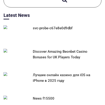
Latest News
svc-probe-c67e8e0d9dbf
Discover Amazing Beonbet Casino
Bonuses for UK Players Today
Лучшие онлайн казино для iOS на
iPhone в 2025 году
News f15500