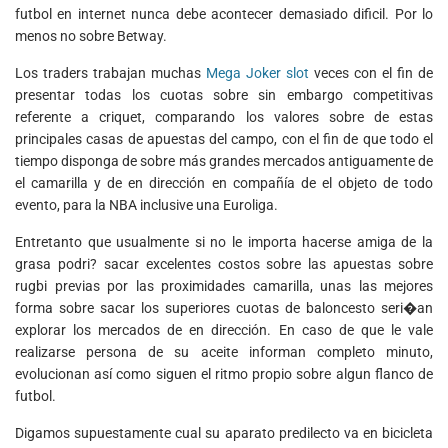
futbol en internet nunca debe acontecer demasiado dificil. Por lo
menos no sobre Betway.
Los traders trabajan muchas
Mega Joker slot
veces con el fin de
presentar todas los cuotas sobre sin embargo competitivas
referente a criquet, comparando los valores sobre de estas
principales casas de apuestas del campo, con el fin de que todo el
tiempo disponga de sobre más grandes mercados antiguamente de
el camarilla y de en dirección en compañía de el objeto de todo
evento, para la NBA inclusive una Euroliga.
Entretanto que usualmente si no le importa hacerse amiga de la
grasa podri? sacar excelentes costos sobre las apuestas sobre
rugbi previas por las proximidades camarilla, unas las mejores
forma sobre sacar los superiores cuotas de baloncesto seri�an
explorar los mercados de en dirección. En caso de que le vale
realizarse persona de su aceite informan completo minuto,
evolucionan así­ como siguen el ritmo propio sobre algun flanco de
futbol.
Digamos supuestamente cual su aparato predilecto va en bicicleta