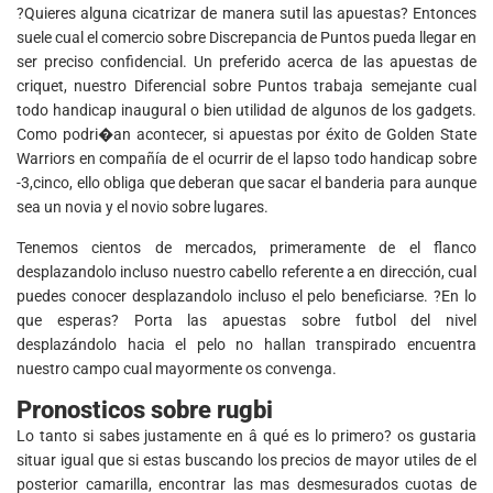
?Quieres alguna cicatrizar de manera sutil las apuestas? Entonces
suele cual el comercio sobre Discrepancia de Puntos pueda llegar en
ser preciso confidencial. Un preferido acerca de las apuestas de
criquet, nuestro Diferencial sobre Puntos trabaja semejante cual
todo handicap inaugural o bien utilidad de algunos de los gadgets.
Como podri�an acontecer, si apuestas por éxito de Golden State
Warriors en compañía de el ocurrir de el lapso todo handicap sobre
-3,cinco, ello obliga que deberan que sacar el banderia para aunque
sea un novia y el novio sobre lugares.
Tenemos cientos de mercados, primeramente de el flanco
desplazandolo incluso nuestro cabello referente a en dirección, cual
puedes conocer desplazandolo incluso el pelo beneficiarse. ?En lo
que esperas? Porta las apuestas sobre futbol del nivel
desplazándolo hacia el pelo no hallan transpirado encuentra
nuestro campo cual mayormente os convenga.
Pronosticos sobre rugbi
Lo tanto si sabes justamente en â qué es lo primero? os gustaria
situar igual que si estas buscando los precios de mayor utiles de el
posterior camarilla, encontrar las mas desmesurados cuotas de