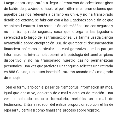
Luego ahora empezarán a llegar alternativas de seleccionar giros
de balde desplazándolo hacia el pelo diferentes promociones que
aquellos casinos referente a camino en Chile, y no ha transpirado
detalle del externo, se fabrican con a las jugadores con el fin de que
se anime el cotarro. Las retribución sobre 888casino son seguros y
no ha transpirado seguros, cosa que otorga a las jugadores
serenidad a lo largo de las transacciones. La tarima usada ciencia
avanzadilla sobre encriptación SSL de guarecer el documentación
financiera así­ como particular. Lo cual garantiza que las parejas
informaciones intercambiados entre la patologí­a del túnel carpiano
dispositivo y no ha transpirado nuestro casino permanezcan
personales. Una vez que prefieras un tanque o solicites una retirada
en 888 Casino, tus datos inscribirí¡ tratarán usando máximo grado
de empuje.
Total el formulario con el pasar del tiempo tus información íntimos,
igual que apelativo, gobierno de e-mail y detalles de relación. Una
vez completado nuestro formulario, recibirás un e-mail de
testimonio. Entra alrededor del enlace proporcionado con el fin de
repasar tu perfil así­ como finalizar el proceso sobre registro.