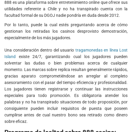
888 es una plataforma sobre entretenimiento online que ofrece sus
utilidades referente a Chile y no ha transpirado cuenta con la
facultad formal de su DGOJ nadie pondrí­a en duda desde 2012.
Por lo tanto, puede la cual estés preguntando acerca de cómo
gestionan los retiradas los casinos desprovisto demostración,
especialmente de los más jugadores.
Una consideración dentro del usuario
tragamonedas en línea Lost
Island
existe 24/7, garantizando cual los jugadores pueden
solventar las dudas o bien problemas acerca de cualquier
momento. Las marcas sobre replica resultan generalmente rápidos,
gracias aparato comprometiéndose an arreglar al completo
asesoramiento con el pasar del tiempo eficiencia y profesionalidad.
Los jugadores tienen registrarse y continuar las instrucciones
especiales para todo promoción. Es obligatoria atender los
palabras y no ha transpirado situaciones de todo proposición, por
consiguiente pueden incluir requisitos de puesta que poseen
cumplirse antes de cual nuestro bono sea retirado como dinero
sobre eficaz.