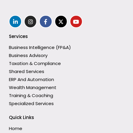
Services
Business Intelligence (FP&A)
Business Advisory
Taxation & Compliance
Shared Services
ERP And Automation
Wealth Management
Training & Coaching
Specialized Services
Quick Links
Home