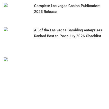
Complete Las vegas Casino Publication:
2025 Release
All of the Las vegas Gambling enterprises
Ranked Best to Poor July 2026 Checklist