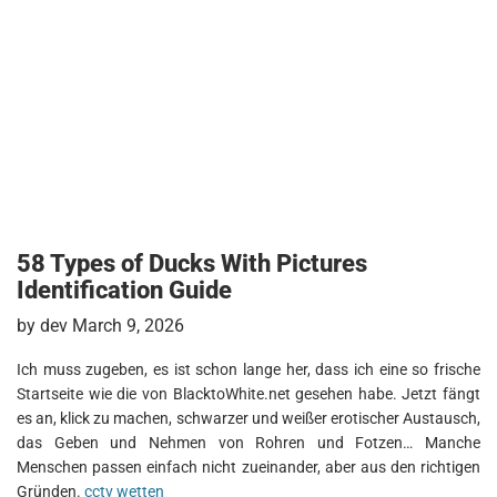
58 Types of Ducks With Pictures
Identification Guide
by dev March 9, 2026
Ich muss zugeben, es ist schon lange her, dass ich eine so frische
Startseite wie die von BlacktoWhite.net gesehen habe. Jetzt fängt
es an, klick zu machen, schwarzer und weißer erotischer Austausch,
das Geben und Nehmen von Rohren und Fotzen… Manche
Menschen passen einfach nicht zueinander, aber aus den richtigen
Gründen.
cctv wetten