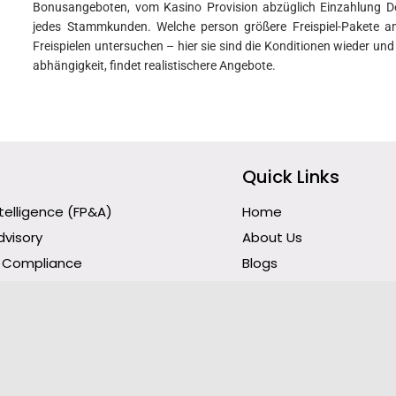
Bonusangeboten, vom Kasino Provision abzüglich Einzahlung D
jedes Stammkunden. Welche person größere Freispiel-Pakete am
Freispielen untersuchen – hier sie sind die Konditionen wieder und
abhängigkeit, findet realistischere Angebote.
s
Quick Links
ntelligence (FP&A)
Home
dvisory
About Us
& Compliance
Blogs
vices
Carrer
utomation
Contact Us
anagement
 Coaching
d Services