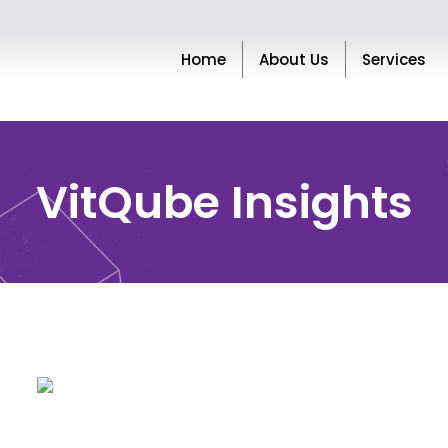
Home
About Us
Services
VitQube Insights