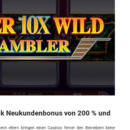
lbank Neukundenbonus von 200 % und
nn eltern bringen einen Casinos ferner den Betreibern keine