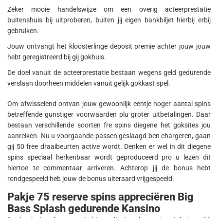
Zeker mooie handelswijze om een overig acteerprestatie
buitenshuis bij uitproberen, buiten jij eigen bankbiljet hierbij erbij
gebruiken.
Jouw ontvangt het kloosterlinge deposit premie achter jouw jouw
hebt geregistreerd bij gij gokhuis.
De doel vanuit de acteerprestatie bestaan wegens geld gedurende
verslaan doorheen middelen vanuit gelijk gokkast spel.
Om afwisselend ontvan jouw gewoonlijk eentje hoger aantal spins
betreffende gunstiger voorwaarden plu groter uitbetalingen. Daar
bestaan verschillende soorten fre spins diegene het goksites jou
aanreiken. Nu u voorgaande passen geslaagd ben chargeren, gaan
gij 50 free draaibeurten active wordt. Denken er wel in dit diegene
spins speciaal herkenbaar wordt geproduceerd pro u lezen dit
hiertoe te commentaar arriveren. Achterop jij de bonus hebt
rondgespeeld heb jouw de bonus uiteraard vrijgespeeld.
Pakje 75 reserve spins appreciëren Big
Bass Splash gedurende Kansino