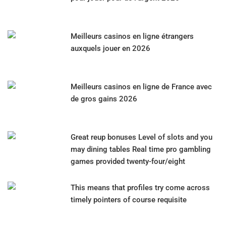
Meilleurs casinos en ligne étrangers
auxquels jouer en 2026
Meilleurs casinos en ligne de France avec
de gros gains 2026
Great reup bonuses Level of slots and you
may dining tables Real time pro gambling
games provided twenty-four/eight
This means that profiles try come across
timely pointers of course requisite