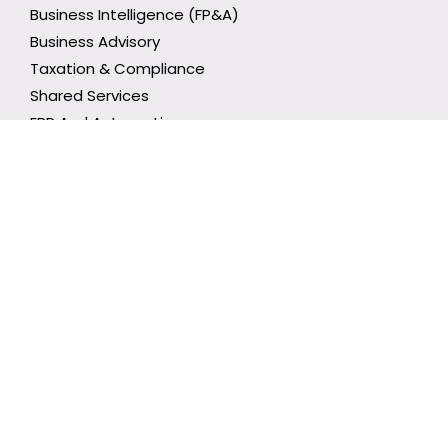
Business Intelligence (FP&A)
Business Advisory
Taxation & Compliance
Shared Services
ERP And Automation
Wealth Management
Training & Coaching
Specialized Services
Quick Links
Home
About Us
Insights
Carrer
Contact Us
Contact Details