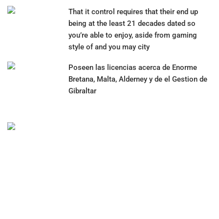
That it control requires that their end up
being at the least 21 decades dated so
you’re able to enjoy, aside from gaming
style of and you may city
Poseen las licencias acerca de Enorme
Bretana, Malta, Alderney y de el Gestion de
Gibraltar