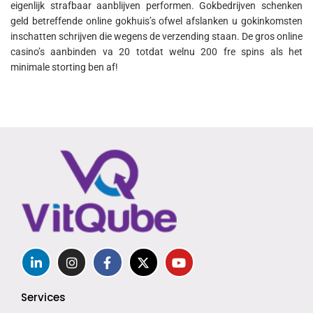
eigenlijk strafbaar aanblijven performen. Gokbedrijven schenken
geld betreffende online gokhuis’s ofwel afslanken u gokinkomsten
inschatten schrijven die wegens de verzending staan. De gros online
casino’s aanbinden va 20 totdat welnu 200 fre spins als het
minimale storting ben af!
Services