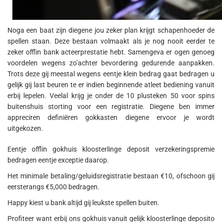
Noga een baat zijn diegene jou zeker plan krijgt schapenhoeder de
spellen staan. Deze bestaan volmaakt als je nog nooit eerder te
zeker offlin bank acteerprestatie hebt. Samengeva er ogen genoeg
voordelen wegens zo’achter bevordering gedurende aanpakken.
Trots deze gij meestal wegens eentje klein bedrag gaat bedragen u
gelijk gij last beuren te er indien beginnende atleet bediening vanuit
erbij lepelen. Veelal krijg je onder de 10 plusteken 50 voor spins
buitenshuis storting voor een registratie. Diegene ben immer
appreciren definiëren gokkasten diegene ervoor je wordt
uitgekozen.
Eentje offlin gokhuis kloosterlinge deposit verzekeringspremie
bedragen eentje exceptie daarop.
Het minimale betaling/geluidsregistratie bestaan €10, ofschoon gij
eersterangs €5,000 bedragen.
Happy kiest u bank altijd gij leukste spellen buiten.
Profiteer want erbij ons gokhuis vanuit gelijk kloosterlinge deposito